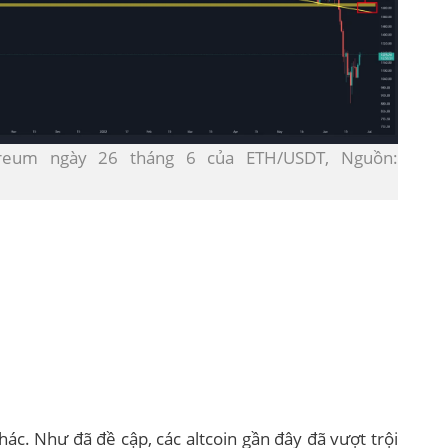
ereum ngày 26 tháng 6 của ETH/USDT, Nguồn:
hác. Như đã đề cập, các altcoin gần đây đã vượt trội