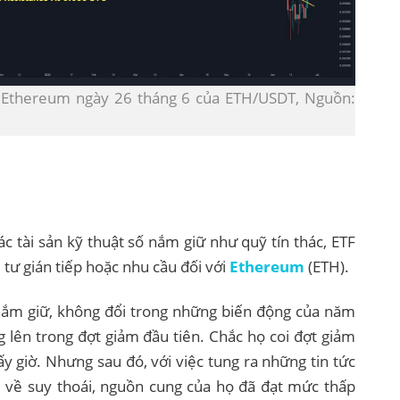
t Ethereum ngày 26 tháng 6 của ETH/USDT, Nguồn:
c tài sản kỹ thuật số nắm giữ như quỹ tín thác, ETF
 tư gián tiếp hoặc nhu cầu đối với
Ethereum
(ETH).
 nắm giữ, không đổi trong những biến động của năm
 lên trong đợt giảm đầu tiên. Chắc họ coi đợt giảm
ấy giờ. Nhưng sau đó, với việc tung ra những tin tức
ại về suy thoái, nguồn cung của họ đã đạt mức thấp