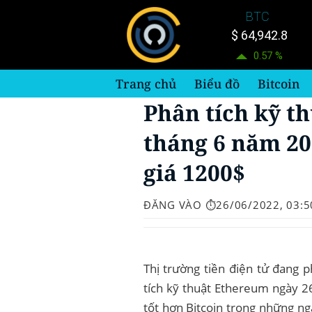
Bỏ
BTC
qua
$ 64,942.8
nội
0.57 %
dung
Trang chủ
Biểu đồ
Bitcoin
Phân tích kỹ t
tháng 6 năm 20
giá 1200$
ĐĂNG VÀO
⏱️26/06/2022, 03:5
Thị trường tiền điện tử đang 
tích kỹ thuật Ethereum ngày 2
tốt hơn Bitcoin trong những ng