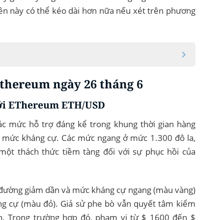
lên này có thể kéo dài hơn nữa nếu xét trên phương
Ethereum ngày 26 tháng 6
với EThereum ETH/USD
ác mức hỗ trợ đáng kể trong khung thời gian hàng
là mức kháng cự. Các mức ngang ở mức 1.300 đô la,
 một thách thức tiềm tàng đối với sự phục hồi của
a đường giảm dần và mức kháng cự ngang (màu vàng)
áng cự (màu đỏ). Giả sử phe bò vẫn quyết tâm kiểm
ạn. Trong trường hợp đó, phạm vi từ $ 1600 đến $