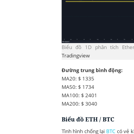
Biểu đồ 1D phân tích Eth
Tradingview
Đường trung bình động:
MA20: $ 1335
MA50: $ 1734
MA100: $ 2401
MA200: $ 3040
Biểu đồ ETH / BTC
Tình hình chống lại
BTC
có vẻ k