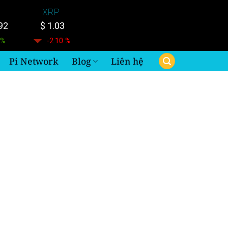
XRP
92
$ 1.03
 %
-2.10 %
Pi Network
Blog
Liên hệ