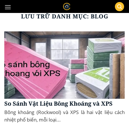
Bỏ
qua
LƯU TRỮ DANH MỤC:
BLOG
nội
dung
So Sánh Vật Liệu Bông Khoáng và XPS
Bông khoáng (Rockwool) và XPS là hai vật liệu cách
nhiệt phổ biến, mỗi loại...