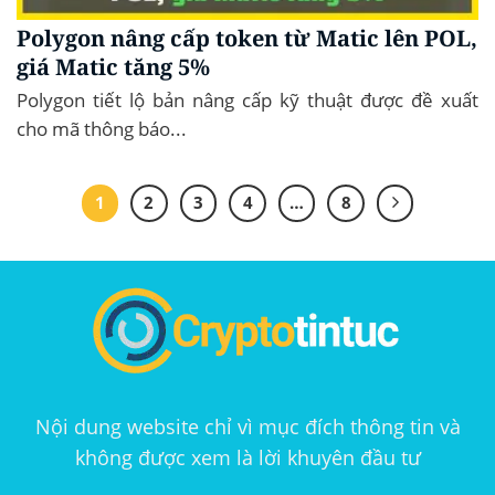
Polygon nâng cấp token từ Matic lên POL,
giá Matic tăng 5%
Polygon tiết lộ bản nâng cấp kỹ thuật được đề xuất
cho mã thông báo...
1
2
3
4
…
8
Nội dung website chỉ vì mục đích thông tin và
không được xem là lời khuyên đầu tư