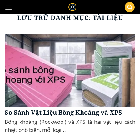
Bỏ
qua
LƯU TRỮ DANH MỤC:
TÀI LIỆU
nội
dung
So Sánh Vật Liệu Bông Khoáng và XPS
Bông khoáng (Rockwool) và XPS là hai vật liệu cách
nhiệt phổ biến, mỗi loại...