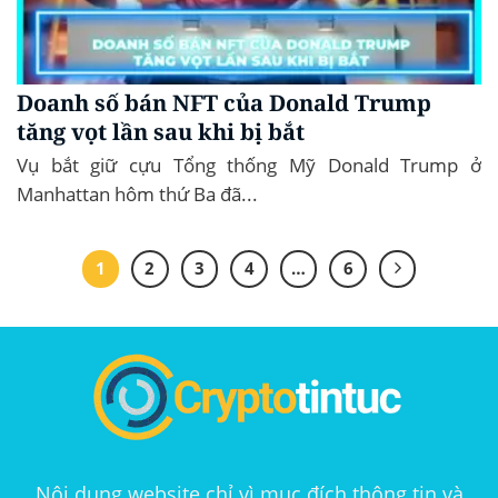
Doanh số bán NFT của Donald Trump
tăng vọt lần sau khi bị bắt
Vụ bắt giữ cựu Tổng thống Mỹ Donald Trump ở
Manhattan hôm thứ Ba đã...
1
2
3
4
…
6
Nội dung website chỉ vì mục đích thông tin và