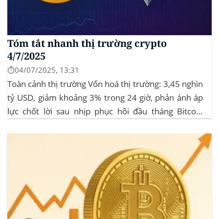
Tóm tắt nhanh thị trường crypto
4/7/2025
⏱️04/07/2025, 13:31
Toàn cảnh thị trường Vốn hoá thị trường: 3,45 nghìn
tỷ USD, giảm khoảng 3% trong 24 giờ, phản ánh áp
lực chốt lời sau nhịp phục hồi đầu tháng‍ Bitcoin
dominance: ở mức 63%, giữ vững vai trò dẫn dắt khi
altcoin điều chỉnh nhẹ. Tin tức nổi bật...