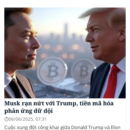
ứng dụng của mình – đây là lần đầu tiên một sàn
giao dịch tiền mã hóa...
Musk rạn nứt với Trump, tiền mã hóa
phản ứng dữ dội
⏱️06/06/2025, 07:31
Cuộc xung đột công khai giữa Donald Trump và Elon