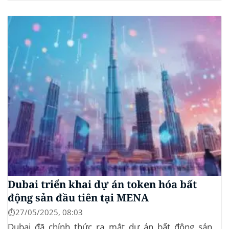
dưới 109.000 USD, hai đợt thanh lý lớn đã xảy ra,
khiến hơn 185 triệu USD vị thế mua bị xóa...
Dubai triển khai dự án token hóa bất
động sản đầu tiên tại MENA
⏱️27/05/2025, 08:03
Dubai đã chính thức ra mắt dự án bất động sản