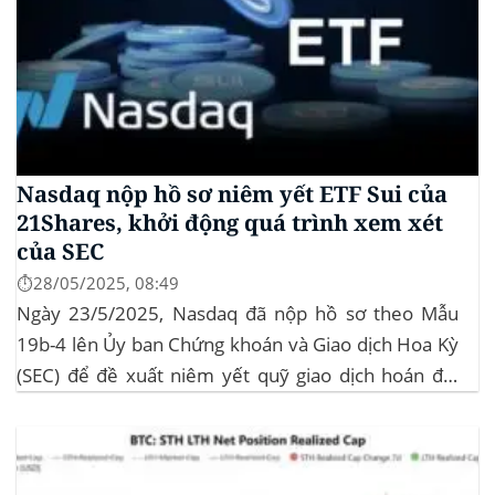
Nasdaq nộp hồ sơ niêm yết ETF Sui của
21Shares, khởi động quá trình xem xét
của SEC
⏱️28/05/2025, 08:49
Ngày 23/5/2025, Nasdaq đã nộp hồ sơ theo Mẫu
19b-4 lên Ủy ban Chứng khoán và Giao dịch Hoa Kỳ
(SEC) để đề xuất niêm yết quỹ giao dịch hoán đổi
(ETF) Sui của 21Shares. Động thái này khởi động quá
trình xem xét chính thức của SEC đối với...