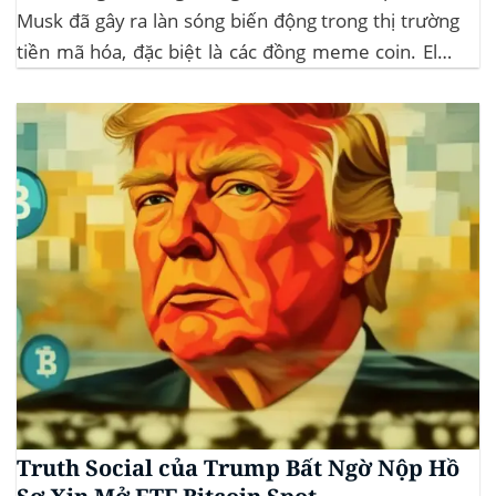
Musk đã gây ra làn sóng biến động trong thị trường
tiền mã hóa, đặc biệt là các đồng meme coin. Elon
Musk rời khỏi D.O.G.E. (Department of
Government Efficiency) và chỉ trích dự luật “Big
Beautiful Bill” của Trump,...
Truth Social của Trump Bất Ngờ Nộp Hồ