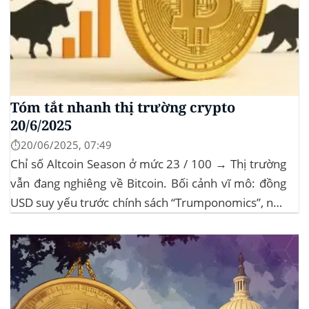
Tóm tắt nhanh thị trường crypto
20/6/2025
⏱️20/06/2025, 07:49
Chỉ số Altcoin Season ở mức 23 / 100 → Thị trường
vẫn đang nghiêng về Bitcoin. Bối cảnh vĩ mô: đồng
USD suy yếu trước chính sách “Trumponomics”, nhà
đầu tư tìm đến vàng và crypto như “nơi trú ẩn” mới.
Sự kiện Chi tiết Hack 100 triệu USD...