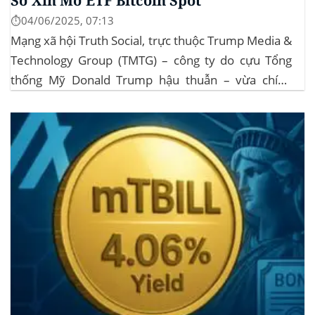
Sơ Xin Mở ETF Bitcoin Spot
⏱️04/06/2025, 07:13
Mạng xã hội Truth Social, trực thuộc Trump Media &
Technology Group (TMTG) – công ty do cựu Tổng
thống Mỹ Donald Trump hậu thuẫn – vừa chính
thức đệ trình hồ sơ lên Ủy ban Chứng khoán và Giao
dịch Mỹ (SEC) để xin phê duyệt quỹ ETF Bitcoin...