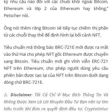
kỳ nhu cầu nào đối với các chuỗi khối ngoài Bitcoin,
Ethereum và lớp 2 của Ethereum hay không,”
Petscher nói.
Ông nói thêm rằng Bitcoin sẽ tiếp tục chiếm thị phần
từ các chuỗi thay thế để định hình lại bối cảnh NFT.
Tiêu chuẩn mã thông báo BRC-721E mới được ra mắt
vào thứ Hai cho phép NFT gốc Ethereum được chuyển
sang Bitcoin. Tiêu chuẩn mới ghi vĩnh viễn ERC-721
NFT trên Ethereum, cho phép người dùng yêu cầu
phiên bản được tạo lại của NFT trên Bitcoin dưới dạng
dòng chữ BRC-721E.
⚠️
Disclaimer
: Tất Cả Chỉ Vì Mục Đích Thông Tin Và
Không Được Xem Là Lời Khuyên Đầu Tư Bạn nên tự tìm
hiểu trước khi đưa ra quyết định đầu tư. Cryptotintuc