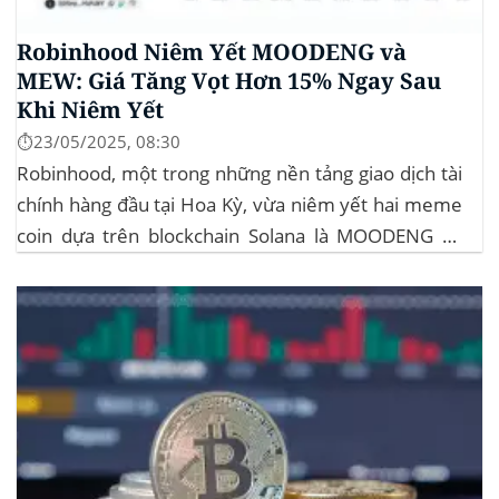
Robinhood Niêm Yết MOODENG và
MEW: Giá Tăng Vọt Hơn 15% Ngay Sau
Khi Niêm Yết
⏱️23/05/2025, 08:30
Robinhood, một trong những nền tảng giao dịch tài
chính hàng đầu tại Hoa Kỳ, vừa niêm yết hai meme
coin dựa trên blockchain Solana là MOODENG và
MEW. Thông tin này đã kích hoạt đợt tăng giá mạnh
mẽ cho cả hai đồng tiền số, với mức tăng hơn...