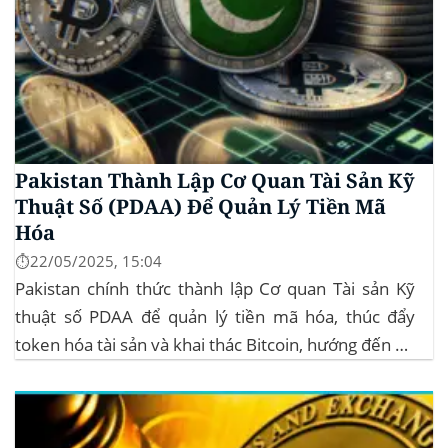
Pakistan Thành Lập Cơ Quan Tài Sản Kỹ
Thuật Số (PDAA) Để Quản Lý Tiền Mã
Hóa
⏱️22/05/2025, 15:04
Pakistan chính thức thành lập Cơ quan Tài sản Kỹ
thuật số PDAA để quản lý tiền mã hóa, thúc đẩy
token hóa tài sản và khai thác Bitcoin, hướng đến hệ
sinh thái crypto bền vững. Cơ quan Quản lý Tiền Mã
Hóa Mới tại Pakistan Chính phủ Pakistan...