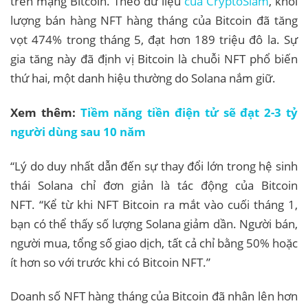
trên mạng Bitcoin. Theo dữ liệu
của CryptoSlam
, khối
lượng bán hàng NFT hàng tháng của Bitcoin đã tăng
vọt 474% trong tháng 5, đạt hơn 189 triệu đô la. Sự
gia tăng này đã định vị Bitcoin là chuỗi NFT phổ biến
thứ hai, một danh hiệu thường do Solana nắm giữ.
Xem thêm:
Tiềm năng tiền điện tử sẽ đạt 2-3 tỷ
người dùng sau 10 năm
“Lý do duy nhất dẫn đến sự thay đổi lớn trong hệ sinh
thái Solana chỉ đơn giản là tác động của Bitcoin
NFT. “Kể từ khi NFT Bitcoin ra mắt vào cuối tháng 1,
bạn có thể thấy số lượng Solana giảm dần. Người bán,
người mua, tổng số giao dịch, tất cả chỉ bằng 50% hoặc
ít hơn so với trước khi có Bitcoin NFT.”
Doanh số NFT hàng tháng của Bitcoin đã nhân lên hơn