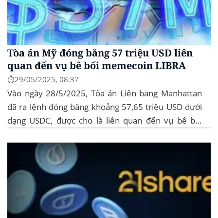
Tòa án Mỹ đóng băng 57 triệu USD liên
quan đến vụ bê bối memecoin LIBRA
⏱️29/05/2025, 08:37
Vào ngày 28/5/2025, Tòa án Liên bang Manhattan
đã ra lệnh đóng băng khoảng 57,65 triệu USD dưới
dạng USDC, được cho là liên quan đến vụ bê bối
memecoin LIBRA. Đây là một phần trong vụ kiện
tập thể do Burwick Law đại diện, cáo buộc các công
ty...