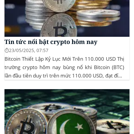
Tin tức nổi bật crypto hôm nay
⏱️23/05/2025, 07:57
Bitcoin Thiết Lập Kỷ Lục Mới Trên 110.000 USD Thị
trường crypto hôm nay bùng nổ khi Bitcoin (BTC)
lần đầu tiên duy trì trên mức 110.000 USD, đạt đỉnh
gần 112.000 USD, tăng hơn 3% trong 24 giờ. Đây là
mức giá cao nhất từ trước đến nay của...