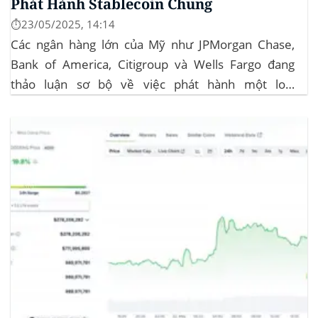
Phát Hành Stablecoin Chung
⏱️23/05/2025, 14:14
Các ngân hàng lớn của Mỹ như JPMorgan Chase,
Bank of America, Citigroup và Wells Fargo đang
thảo luận sơ bộ về việc phát hành một loại
stablecoin chung. Động thái này nhằm đối phó với
sự cạnh tranh ngày càng tăng từ ngành công nghiệp
tiền điện tử. Các...