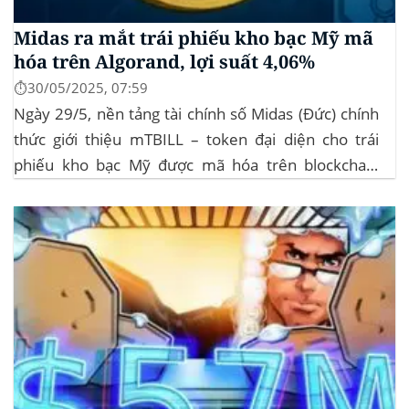
Midas ra mắt trái phiếu kho bạc Mỹ mã
hóa trên Algorand, lợi suất 4,06%
⏱️30/05/2025, 07:59
Ngày 29/5, nền tảng tài chính số Midas (Đức) chính
thức giới thiệu mTBILL – token đại diện cho trái
phiếu kho bạc Mỹ được mã hóa trên blockchain
Algorand, mang lại lợi suất ròng 4,06%/năm mà
không yêu cầu mức đầu tư tối thiểu. mTBILL được
bảo chứng bằng...