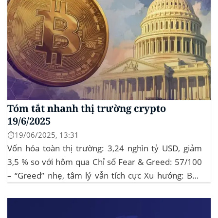
Tóm tắt nhanh thị trường crypto
19/6/2025
⏱️19/06/2025, 13:31
Vốn hóa toàn thị trường: 3,24 nghìn tỷ USD, giảm
3,5 % so với hôm qua Chỉ số Fear & Greed: 57/100
– “Greed” nhẹ, tâm lý vẫn tích cực Xu hướng: BTC
giữ vững 104 k USD sẽ củng cố đà đi ngang-tích lũy,
tạo bàn đạp cho altcoin...