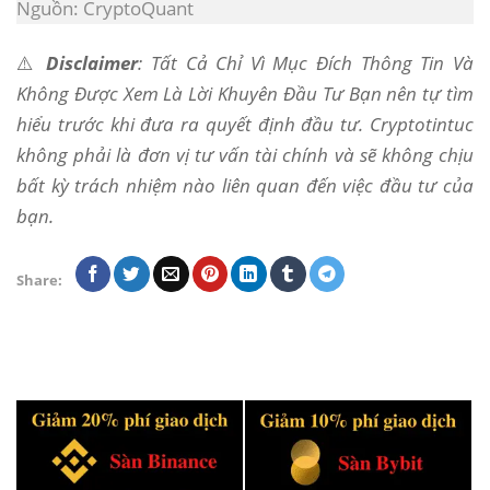
Nguồn: CryptoQuant
⚠️
Disclaimer
: Tất Cả Chỉ Vì Mục Đích Thông Tin Và
Không Được Xem Là Lời Khuyên Đầu Tư Bạn nên tự tìm
hiểu trước khi đưa ra quyết định đầu tư. Cryptotintuc
không phải là đơn vị tư vấn tài chính và sẽ không chịu
bất kỳ trách nhiệm nào liên quan đến việc đầu tư của
bạn.
Share: