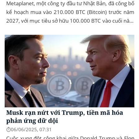
Metaplanet, một công ty đầu tư Nhật Bản, đã công bố
kế hoạch mua vào 210.000 BTC (Bitcoin) trước năm
2027, với mục tiêu sở hữu 100.000 BTC vào cuối năm
2026. Để thực hiện kế hoạch này, họ...
Musk rạn nứt với Trump, tiền mã hóa
phản ứng dữ dội
⏱️06/06/2025, 07:31
Cuộc xung đột công khai giữa Donald Trump và Elon