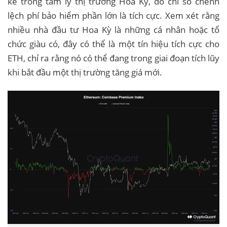
kể trong tâm lý thị trường Hoa Kỳ, do chỉ số chênh
lệch phí bảo hiểm phần lớn là tích cực. Xem xét rằng
nhiều nhà đầu tư Hoa Kỳ là những cá nhân hoặc tổ
chức giàu có, đây có thể là một tín hiệu tích cực cho
ETH, chỉ ra rằng nó có thể đang trong giai đoạn tích lũy
khi bắt đầu một thị trường tăng giá mới.