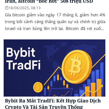
Iran, altcoin “bốc hơi” 508 triệu USD
⏱️18/06/2025, 08:13
Gía bitcoin giảm vào ngày 17 tháng 6, giảm hơn 4%
trong bối cảnh căng thẳng quân sự và chính trị giữa
Israel và Iran bùng lên trở lại. Bitcoin đã rơi xuống
mức thấp nhất trong ngày là...
Bybit Ra Mắt TradFi: Kết Hợp Giao Dịch
Crypto Và Tài Sản Truyền Thống