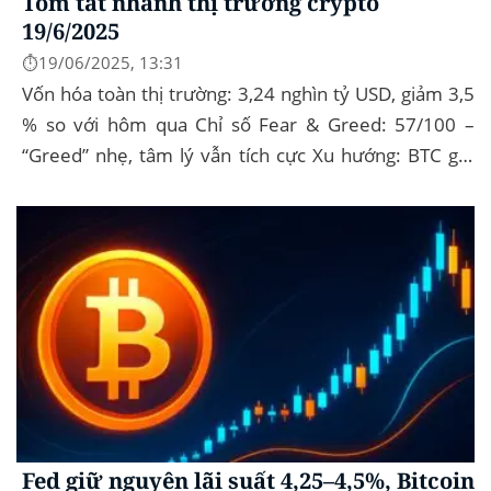
Tóm tắt nhanh thị trường crypto
19/6/2025
⏱️19/06/2025, 13:31
Vốn hóa toàn thị trường: 3,24 nghìn tỷ USD, giảm 3,5
% so với hôm qua Chỉ số Fear & Greed: 57/100 –
“Greed” nhẹ, tâm lý vẫn tích cực Xu hướng: BTC giữ
vững 104 k USD sẽ...
Fed giữ nguyên lãi suất 4,25–4,5%, Bitcoin