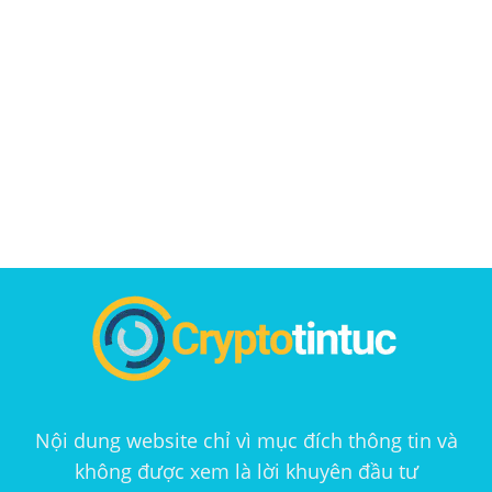
Nội dung website chỉ vì mục đích thông tin và
không được xem là lời khuyên đầu tư