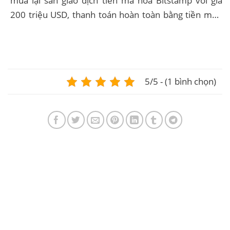
mua lại sàn giao dịch tiền mã hóa Bitstamp với giá
200 triệu USD, thanh toán hoàn toàn bằng tiền mặt.
Đây là bước đi chiến lược nhằm mở rộng...
5/5 - (1 bình chọn)