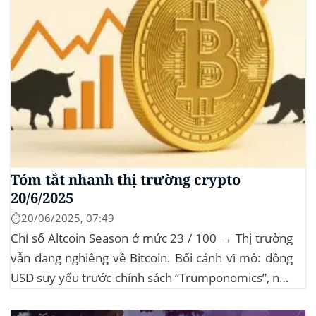
Tóm tắt nhanh thị trường crypto
20/6/2025
⏱️20/06/2025, 07:49
Chỉ số Altcoin Season ở mức 23 / 100 → Thị trường
vẫn đang nghiêng về Bitcoin. Bối cảnh vĩ mô: đồng
USD suy yếu trước chính sách “Trumponomics”, nhà
đầu tư tìm đến vàng và crypto như “nơi trú ẩn” mới.