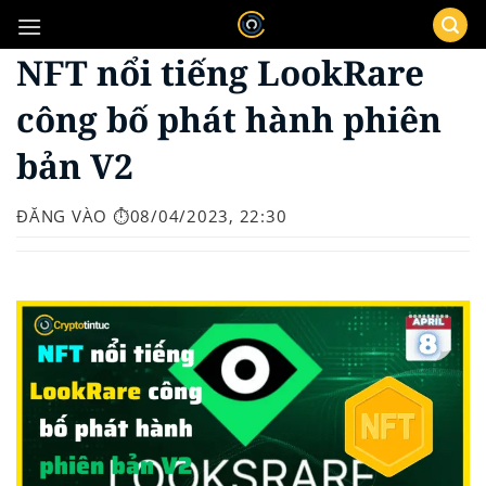
Bỏ
qua
NFT nổi tiếng LookRare
nội
dung
công bố phát hành phiên
bản V2
ĐĂNG VÀO
⏱️08/04/2023, 22:30