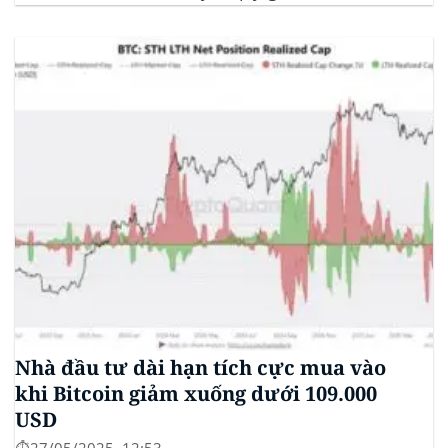
(ETF) Sui của 21Shares. Động thái này khởi động quá
trình xem xét chính thức của SEC đối với...
Nhà đầu tư dài hạn tích cực mua vào
khi Bitcoin giảm xuống dưới 109.000
USD