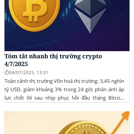
Tóm tắt nhanh thị trường crypto
4/7/2025
⏱️04/07/2025, 13:31
Toàn cảnh thị trường Vốn hoá thị trường: 3,45 nghìn
tỷ USD, giảm khoảng 3% trong 24 giờ, phản ánh áp
lực chốt lời sau nhịp phục hồi đầu tháng‍ Bitcoin
dominance: ở mức 63%, giữ vững vai trò dẫn dắt khi
altcoin điều chỉnh nhẹ. Tin tức nổi bật...