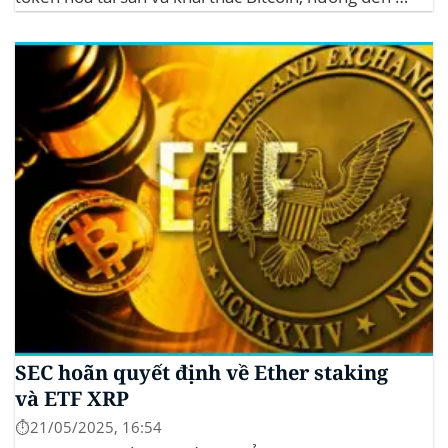
sinh thái crypto bền vững. Cơ quan Quản lý Tiền Mã
Hóa Mới tại Pakistan Chính phủ Pakistan...
SEC hoãn quyết định về Ether staking
và ETF XRP
⏱️21/05/2025, 16:54