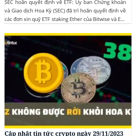
SEC hoãn quyết định về ETF: Ủy ban Chứng khoán
và Giao dịch Hoa Kỳ (SEC) đã trì hoãn quyết định về
các đơn xin quỹ ETF staking Ether của Bitwise và ETF
XRP của Grayscale, dự kiến kéo dài đến tháng
10/2025 để thu thập thêm ý kiến công...
Cập nhật tin tức crypto ngày 29/11/2023