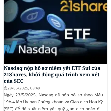
Nasdaq nộp hồ sơ niêm yết ETF Sui của
21Shares, khởi động quá trình xem xét
của SEC
⏱️28/05/2025, 08:49
Ngày 23/5/2025, Nasdaq đã nộp hồ sơ theo Mẫu
19b-4 lên Ủy ban Chứng khoán và Giao dịch Hoa Kỳ
(SEC) để đề xuất niêm yết quỹ giao dịch hoán đổi