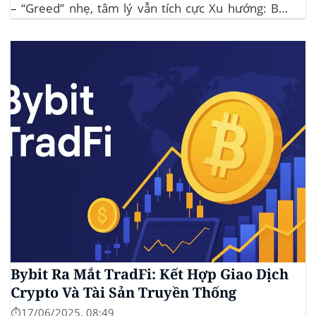
– “Greed” nhẹ, tâm lý vẫn tích cực Xu hướng: BTC
giữ vững 104 k USD sẽ củng cố đà đi ngang-tích lũy,
tạo bàn đạp cho altcoin...
Bybit Ra Mắt TradFi: Kết Hợp Giao Dịch
Crypto Và Tài Sản Truyền Thống
⏱️17/06/2025, 08:49