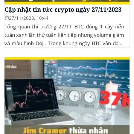
Cập nhật tin tức crypto ngày 27/11/2023
⏱️27/11/2023, 10:44
Tổng quan thị trường 27/11 BTC đóng 1 cây nến
tuần xanh lần thứ tuần liên tiếp nhưng volume giảm
và mẫu hình Doji. Trong khung ngày BTC vẫn đang
sideway trong vùng giá từ $35k đến $38k. Hơn 11
triệu đô Stablecoin bị rút khỏi các sàn giao dịch...