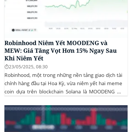
Robinhood Niêm Yết MOODENG và
MEW: Giá Tăng Vọt Hơn 15% Ngay Sau
Khi Niêm Yết
⏱️23/05/2025, 08:30
Robinhood, một trong những nền tảng giao dịch tài
chính hàng đầu tại Hoa Kỳ, vừa niêm yết hai meme
coin dựa trên blockchain Solana là MOODENG và
MEW. Thông tin này đã kích hoạt đợt tăng giá mạnh
mẽ cho cả hai đồng tiền số, với mức tăng hơn...