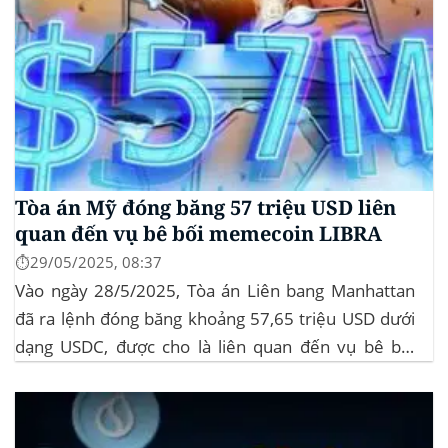
Tòa án Mỹ đóng băng 57 triệu USD liên
quan đến vụ bê bối memecoin LIBRA
⏱️29/05/2025, 08:37
Vào ngày 28/5/2025, Tòa án Liên bang Manhattan
đã ra lệnh đóng băng khoảng 57,65 triệu USD dưới
dạng USDC, được cho là liên quan đến vụ bê bối
memecoin LIBRA. Đây là một phần trong vụ kiện
tập thể do Burwick Law đại diện, cáo buộc các công
ty...