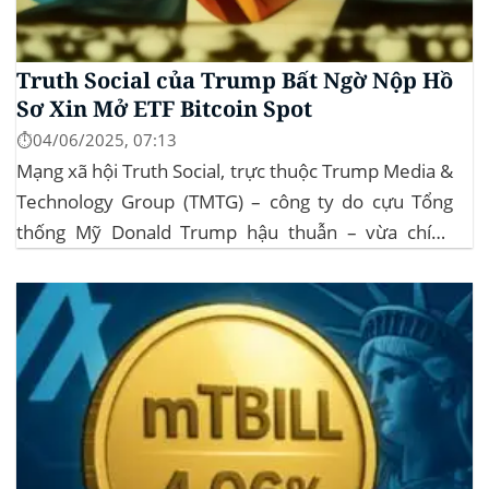
Truth Social của Trump Bất Ngờ Nộp Hồ
Sơ Xin Mở ETF Bitcoin Spot
⏱️04/06/2025, 07:13
Mạng xã hội Truth Social, trực thuộc Trump Media &
Technology Group (TMTG) – công ty do cựu Tổng
thống Mỹ Donald Trump hậu thuẫn – vừa chính
thức đệ trình hồ sơ lên Ủy ban Chứng khoán và Giao
dịch Mỹ (SEC) để xin phê duyệt quỹ ETF Bitcoin...