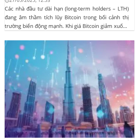
⏱️27/05/2025, 12:53
Các nhà đầu tư dài hạn (long-term holders – LTH)
đang âm thầm tích lũy Bitcoin trong bối cảnh thị
trường biến động mạnh. Khi giá Bitcoin giảm xuống
dưới 109.000 USD, hai đợt thanh lý lớn đã xảy ra,
khiến hơn 185 triệu USD vị thế mua bị xóa...