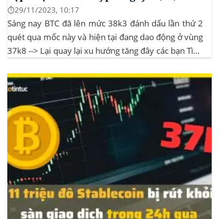
⏱️29/11/2023, 10:17
Sáng nay BTC đã lên mức 38k3 đánh dấu lần thứ 2
quét qua mốc này và hiện tại đang dao động ở vùng
37k8 --> Lại quay lại xu hướng tăng đây các bạn Tình
hình thị trường Lịch sử Bitcoin Halving Khi việc giảm
một nửa Bitcoin làm...