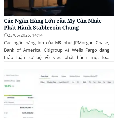
Các Ngân Hàng Lớn của Mỹ Cân Nhắc
Phát Hành Stablecoin Chung
⏱️23/05/2025, 14:14
Các ngân hàng lớn của Mỹ như JPMorgan Chase,
Bank of America, Citigroup và Wells Fargo đang
thảo luận sơ bộ về việc phát hành một loại
stablecoin chung. Động thái này nhằm đối phó với
sự cạnh tranh ngày càng tăng từ ngành công nghiệp
tiền điện tử. Các...