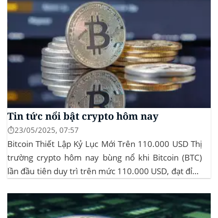
Tin tức nổi bật crypto hôm nay
⏱️23/05/2025, 07:57
Bitcoin Thiết Lập Kỷ Lục Mới Trên 110.000 USD Thị
trường crypto hôm nay bùng nổ khi Bitcoin (BTC)
lần đầu tiên duy trì trên mức 110.000 USD, đạt đỉnh
gần 112.000 USD, tăng hơn 3% trong 24 giờ. Đây là
mức giá cao nhất từ trước đến nay của...