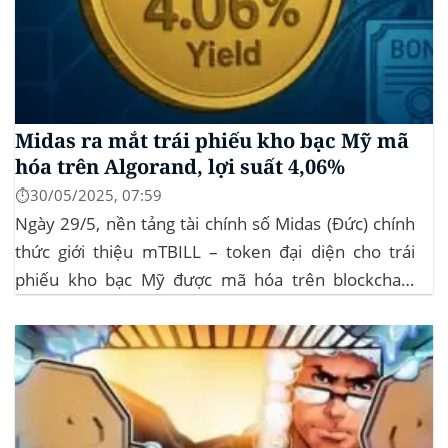
Midas ra mắt trái phiếu kho bạc Mỹ mã
hóa trên Algorand, lợi suất 4,06%
⏱️30/05/2025, 07:59
Ngày 29/5, nền tảng tài chính số Midas (Đức) chính
thức giới thiệu mTBILL – token đại diện cho trái
phiếu kho bạc Mỹ được mã hóa trên blockchain
Algorand, mang lại lợi suất ròng 4,06%/năm mà
không yêu cầu mức đầu tư tối thiểu. mTBILL được
bảo chứng bằng...