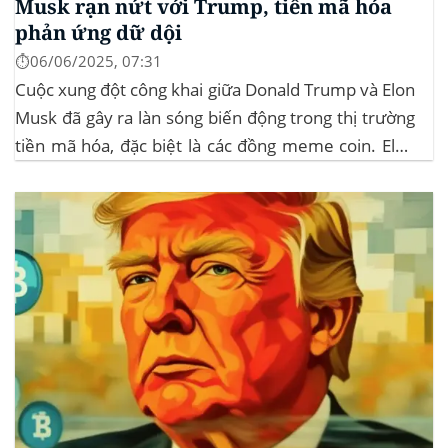
Musk rạn nứt với Trump, tiền mã hóa
phản ứng dữ dội
⏱️06/06/2025, 07:31
Cuộc xung đột công khai giữa Donald Trump và Elon
Musk đã gây ra làn sóng biến động trong thị trường
tiền mã hóa, đặc biệt là các đồng meme coin. Elon
Musk rời khỏi D.O.G.E. (Department of
Government Efficiency) và chỉ trích dự luật “Big
Beautiful Bill” của Trump,...