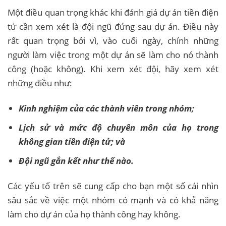
Một điều quan trọng khác khi đánh giá dự án tiền điện
tử cần xem xét là đội ngũ đứng sau dự án. Điều này
rất quan trọng bởi vì, vào cuối ngày, chính những
người làm việc trong một dự án sẽ làm cho nó thành
công (hoặc không). Khi xem xét đội, hãy xem xét
những điều như:
Kinh nghiệm của các thành viên trong nhóm;
Lịch sử và mức độ chuyên môn của họ trong
không gian tiền điện tử; và
Đội ngũ gắn kết như thế nào.
Các yếu tố trên sẽ cung cấp cho bạn một số cái nhìn
sâu sắc về việc một nhóm có mạnh và có khả năng
làm cho dự án của họ thành công hay không.