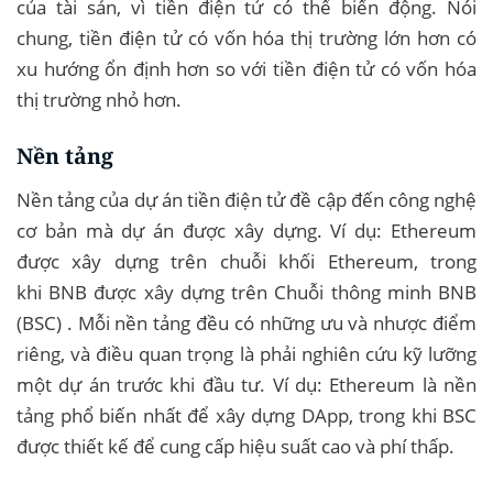
của tài sản, vì tiền điện tử có thể biến động. Nói
chung, tiền điện tử có vốn hóa thị trường lớn hơn có
xu hướng ổn định hơn so với tiền điện tử có vốn hóa
thị trường nhỏ hơn.
Nền tảng
Nền tảng của dự án tiền điện tử đề cập đến công nghệ
cơ bản mà dự án được xây dựng. Ví dụ: Ethereum
được xây dựng trên chuỗi khối Ethereum, trong
khi BNB được xây dựng trên Chuỗi thông minh BNB
(BSC) . Mỗi nền tảng đều có những ưu và nhược điểm
riêng, và điều quan trọng là phải nghiên cứu kỹ lưỡng
một dự án trước khi đầu tư. Ví dụ: Ethereum là nền
tảng phổ biến nhất để xây dựng DApp, trong khi BSC
được thiết kế để cung cấp hiệu suất cao và phí thấp.