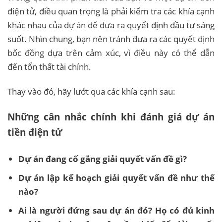
điện tử, điều quan trọng là phải kiểm tra các khía cạnh
khác nhau của dự án để đưa ra quyết định đầu tư sáng
suốt. Nhìn chung, bạn nên tránh đưa ra các quyết định
bốc đồng dựa trên cảm xúc, vì điều này có thể dẫn
đến tổn thất tài chính.
Thay vào đó, hãy lướt qua các khía cạnh sau:
Những cân nhắc chính khi đánh giá dự án
tiền điện tử
Dự án đang cố gắng giải quyết vấn đề gì?
Dự án lập kế hoạch giải quyết vấn đề như thế
nào?
Ai là người đứng sau dự án đó? Họ có đủ kinh