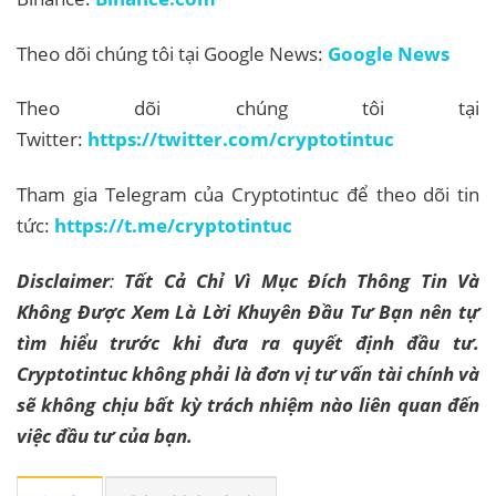
Theo dõi chúng tôi tại Google News:
Google News
Theo dõi chúng tôi tại
Twitter:
https://twitter.com/cryptotintuc
Tham gia Telegram của Cryptotintuc để theo dõi tin
tức:
https://t.me/cryptotintuc
Disclaimer
:
Tất Cả Chỉ Vì Mục Đích Thông Tin Và
Không Được Xem Là Lời Khuyên Đầu Tư Bạn nên tự
tìm hiểu trước khi đưa ra quyết định đầu tư.
Cryptotintuc không phải là đơn vị tư vấn tài chính và
sẽ không chịu bất kỳ trách nhiệm nào liên quan đến
việc đầu tư của bạn.