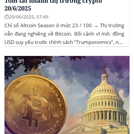
Tóm tắt nhanh thị trường crypto
20/6/2025
⏱️20/06/2025, 07:49
Chỉ số Altcoin Season ở mức 23 / 100 → Thị trường
vẫn đang nghiêng về Bitcoin. Bối cảnh vĩ mô: đồng
USD suy yếu trước chính sách “Trumponomics”, nhà
đầu tư tìm đến vàng và crypto như “nơi trú ẩn” mới.
Sự kiện Chi tiết Hack 100 triệu USD...