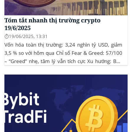
Tóm tắt nhanh thị trường crypto
19/6/2025
⏱️19/06/2025, 13:31
Vốn hóa toàn thị trường: 3,24 nghìn tỷ USD, giảm
3,5 % so với hôm qua Chỉ số Fear & Greed: 57/100
– “Greed” nhẹ, tâm lý vẫn tích cực Xu hướng: BTC
giữ vững 104 k USD sẽ củng cố đà đi ngang-tích lũy,
tạo bàn đạp cho altcoin...