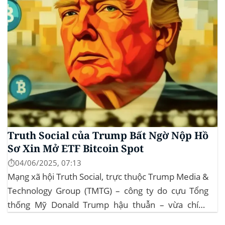
Truth Social của Trump Bất Ngờ Nộp Hồ
Sơ Xin Mở ETF Bitcoin Spot
⏱️04/06/2025, 07:13
Mạng xã hội Truth Social, trực thuộc Trump Media &
Technology Group (TMTG) – công ty do cựu Tổng
thống Mỹ Donald Trump hậu thuẫn – vừa chính
thức đệ trình hồ sơ lên Ủy ban Chứng khoán và Giao