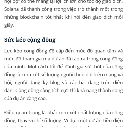
nội bộ” có thể mang lại lợi ích lớn cho tốc độ giao dịch,
Solana đã thành công trong việc trở thành một trong
những blockchain tốt nhất khi nói đến giao dịch mỗi
giây.
Sức kéo cộng đồng
Lực kéo cộng đồng đề cập đến mức độ quan tâm và
mức độ tham gia mà dự án đã tạo ra trong cộng đồng
của mình. Một cách tốt để đánh giá sức hút của cộng
đồng là xem xét số lượng người theo dõi trên mạng xã
hội, người đăng ký blog và các bài đăng trên diễn
đàn. Cộng đồng càng tích cực thì khả năng thành công
của dự án càng cao.
Điều quan trọng là phải xem xét chất lượng của cộng
đồng, thay vì chỉ số lượng. Ví dụ: một dự án tiền điện