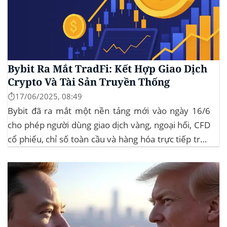
Bybit Ra Mắt TradFi: Kết Hợp Giao Dịch
Crypto Và Tài Sản Truyền Thống
⏱️17/06/2025, 08:49
Bybit đã ra mắt một nền tảng mới vào ngày 16/6
cho phép người dùng giao dịch vàng, ngoại hối, CFD
cổ phiếu, chỉ số toàn cầu và hàng hóa trực tiếp trên
ứng dụng của mình – đây là lần đầu tiên một sàn
giao dịch tiền mã hóa...