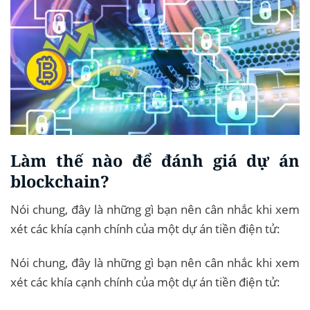
Làm thế nào để đánh giá dự án
blockchain?
Nói chung, đây là những gì bạn nên cân nhắc khi xem
xét các khía cạnh chính của một dự án tiền điện tử:
Nói chung, đây là những gì bạn nên cân nhắc khi xem
xét các khía cạnh chính của một dự án tiền điện tử: