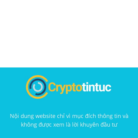
Nội dung website chỉ vì mục đích thông tin và
không được xem là lời khuyên đầu tư