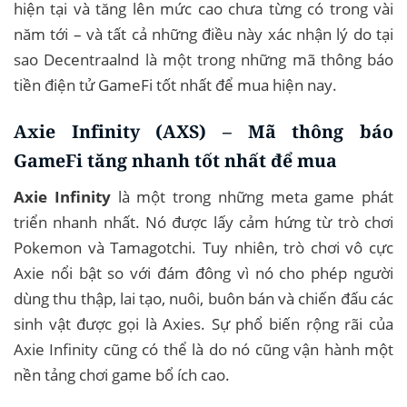
hiện tại và tăng lên mức cao chưa từng có trong vài
năm tới – và tất cả những điều này xác nhận lý do tại
sao Decentraalnd là một trong những mã thông báo
tiền điện tử GameFi tốt nhất để mua hiện nay.
Axie Infinity (AXS) – Mã thông báo
GameFi tăng nhanh tốt nhất để mua
Axie Infinity
là một trong những meta game phát
triển nhanh nhất. Nó được lấy cảm hứng từ trò chơi
Pokemon và Tamagotchi. Tuy nhiên, trò chơi vô cực
Axie nổi bật so với đám đông vì nó cho phép người
dùng thu thập, lai tạo, nuôi, buôn bán và chiến đấu các
sinh vật được gọi là Axies. Sự phổ biến rộng rãi của
Axie Infinity cũng có thể là do nó cũng vận hành một
nền tảng chơi game bổ ích cao.