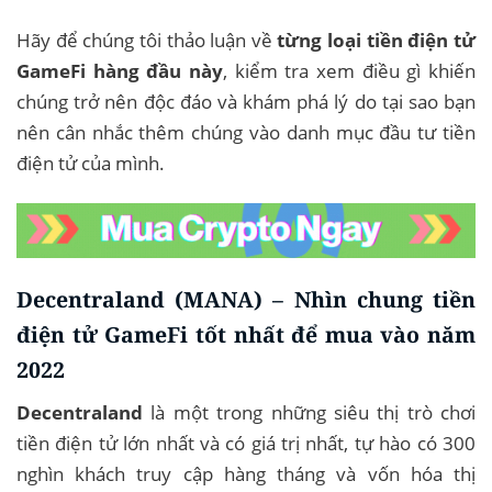
Hãy để chúng tôi thảo luận về
từng loại tiền điện tử
GameFi hàng đầu này
, kiểm tra xem điều gì khiến
chúng trở nên độc đáo và khám phá lý do tại sao bạn
nên cân nhắc thêm chúng vào danh mục đầu tư tiền
điện tử của mình.
Decentraland (MANA) – Nhìn chung tiền
điện tử GameFi tốt nhất để mua vào năm
2022
Decentraland
là một trong những siêu thị trò chơi
tiền điện tử lớn nhất và có giá trị nhất, tự hào có 300
nghìn khách truy cập hàng tháng và vốn hóa thị