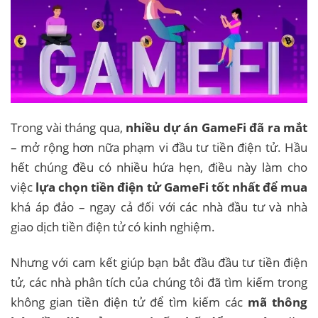
Trong vài tháng qua,
nhiều dự án GameFi đã ra mắt
– mở rộng hơn nữa phạm vi đầu tư tiền điện tử. Hầu
hết chúng đều có nhiều hứa hẹn, điều này làm cho
việc
lựa chọn tiền điện tử GameFi tốt nhất để mua
khá áp đảo – ngay cả đối với các nhà đầu tư và nhà
giao dịch tiền điện tử có kinh nghiệm.
Nhưng với cam kết giúp bạn bắt đầu đầu tư tiền điện
tử, các nhà phân tích của chúng tôi đã tìm kiếm trong
không gian tiền điện tử để tìm kiếm các
mã thông