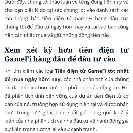
Dưới đây, chúng tôi thảo luận về từng đồng tiền này và
cho bạn biết lý do tại sao chúng lọt vào danh sách các
mã thông báo tiền điện tử GameFi hàng đầu của
chúng tôi để đầu tư ngày hôm nay và tại sao bạn cũng
nên cân nhắc mua và giữ những đồng tiền này.
Xem xét kỹ hơn tiền điện tử
GameFi hàng đầu để đầu tư vào
Khi tìm kiếm các loại
Tiền điện tử GameFi tốt nhất
để mua ngày hôm nay,
các nhà phân tích của chúng
tôi đã nhìn xa hơn mức độ phổ biến của đồng xu. Họ
đã phân tích tính bền vững của dự án tiền điện tử cơ
bản của nó, trường hợp sử dụng hiện tại và được nhận
thức trong tương lai, hiệu suất giá trong quá khứ, ý
kiến ​​của nhà phân tích và nhà đầu tư về hành động giá
dự kiến ​​trong tương lai và sự cạnh tranh.