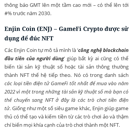
thông báo GMT lên một tầm cao mới – có thể lên tới
#% trước năm 2030.
Enjin Coin (ENJ) – GameFi Crypto được sử
dụng để đúc NFT
Các Enjin Coin tự mô tả mình là ‘
công nghệ blockchain
đầu tiên của người dùng
‘ giúp bất kỳ ai cũng có thể
biến tài sản kỹ thuật số hoặc tài sản thông thường
thành NFT thế hệ tiếp theo. Nó có trong danh sách
các loại tiền điện tử GameFi tốt nhất để mua vào năm
2022 vì một trong những tài sản kỹ thuật số mà bạn có
thể chuyển sang NFT ở đây là các trò chơi tiền điện
tử
. Giống như một số siêu game khác, Enjin giúp game
thủ có thể tạo và kiếm tiền từ các trò chơi ảo và thậm
chí biến mọi khía cạnh của trò chơi thành một NFT.