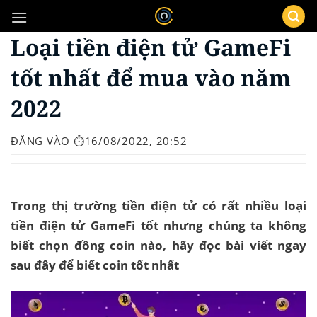
Bỏ
qua
Loại tiền điện tử GameFi
nội
dung
tốt nhất để mua vào năm
2022
ĐĂNG VÀO
⏱️16/08/2022, 20:52
Trong thị trường tiền điện tử có rất nhiều loại
tiền điện tử GameFi tốt nhưng chúng ta không
biết chọn đồng coin nào, hãy đọc bài viết ngay
sau đây để biết coin tốt nhất