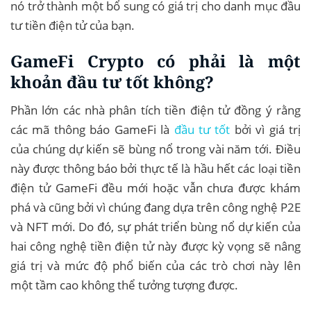
nó trở thành một bổ sung có giá trị cho danh mục đầu
tư tiền điện tử của bạn.
GameFi Crypto có phải là một
khoản đầu tư tốt không?
Phần lớn các nhà phân tích tiền điện tử đồng ý rằng
các mã thông báo GameFi là
đầu tư tốt
bởi vì giá trị
của chúng dự kiến ​​sẽ bùng nổ trong vài năm tới. Điều
này được thông báo bởi thực tế là hầu hết các loại tiền
điện tử GameFi đều mới hoặc vẫn chưa được khám
phá và cũng bởi vì chúng đang dựa trên công nghệ P2E
và NFT mới. Do đó, sự phát triển bùng nổ dự kiến ​​của
hai công nghệ tiền điện tử này được kỳ vọng sẽ nâng
giá trị và mức độ phổ biến của các trò chơi này lên
một tầm cao không thể tưởng tượng được.