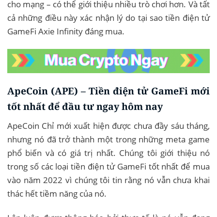
cho mạng – có thể giới thiệu nhiều trò chơi hơn. Và tất
cả những điều này xác nhận lý do tại sao tiền điện tử
GameFi Axie Infinity đáng mua.
ApeCoin (APE) – Tiền điện tử GameFi mới
tốt nhất để đầu tư ngay hôm nay
ApeCoin Chỉ mới xuất hiện được chưa đầy sáu tháng,
nhưng nó đã trở thành một trong những meta game
phổ biến và có giá trị nhất. Chúng tôi giới thiệu nó
trong số các loại tiền điện tử GameFi tốt nhất để mua
vào năm 2022 vì chúng tôi tin rằng nó vẫn chưa khai
thác hết tiềm năng của nó.