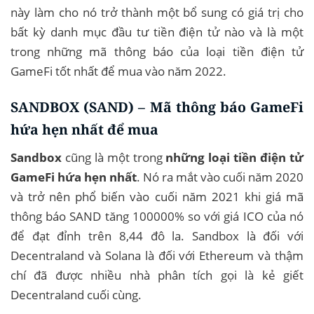
này làm cho nó trở thành một bổ sung có giá trị cho
bất kỳ danh mục đầu tư tiền điện tử nào và là một
trong những mã thông báo của loại tiền điện tử
GameFi tốt nhất để mua vào năm 2022.
SANDBOX (SAND) – Mã thông báo GameFi
hứa hẹn nhất để mua
Sandbox
cũng là một trong
những loại tiền điện tử
GameFi hứa hẹn nhất
. Nó ra mắt vào cuối năm 2020
và trở nên phổ biến vào cuối năm 2021 khi giá mã
thông báo SAND tăng 100000% so với giá ICO của nó
để đạt đỉnh trên 8,44 đô la. Sandbox là đối với
Decentraland và Solana là đối với Ethereum và thậm
chí đã được nhiều nhà phân tích gọi là kẻ giết
Decentraland cuối cùng.