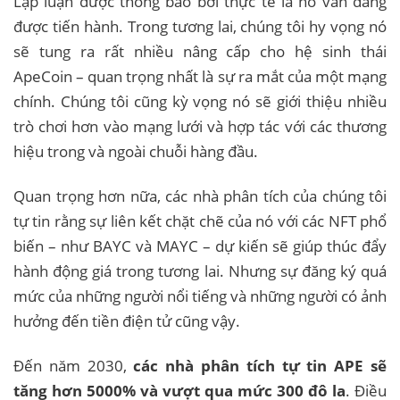
Lập luận được thông báo bởi thực tế là nó vẫn đang
được tiến hành. Trong tương lai, chúng tôi hy vọng nó
sẽ tung ra rất nhiều nâng cấp cho hệ sinh thái
ApeCoin – quan trọng nhất là sự ra mắt của một mạng
chính. Chúng tôi cũng kỳ vọng nó sẽ giới thiệu nhiều
trò chơi hơn vào mạng lưới và hợp tác với các thương
hiệu trong và ngoài chuỗi hàng đầu.
Quan trọng hơn nữa, các nhà phân tích của chúng tôi
tự tin rằng sự liên kết chặt chẽ của nó với các NFT phổ
biến – như BAYC và MAYC – dự kiến ​​sẽ giúp thúc đẩy
hành động giá trong tương lai. Nhưng sự đăng ký quá
mức của những người nổi tiếng và những người có ảnh
hưởng đến tiền điện tử cũng vậy.
Đến năm 2030,
các nhà phân tích tự tin APE sẽ
tăng hơn 5000% và vượt qua mức 300 đô la
. Điều