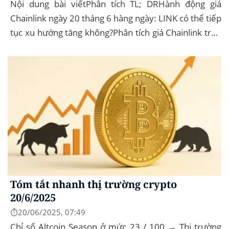
Nội dung bài viếtPhân tích TL; DRHành động giá
Chainlink ngày 20 tháng 6 hàng ngày: LINK có thể tiếp
tục xu hướng tăng không?Phân tích giá Chainlink trên
khung thời gian 4 giờ: Cặp LINK / USD phe...
Tóm tắt nhanh thị trường crypto
20/6/2025
⏱️20/06/2025, 07:49
Chỉ số Altcoin Season ở mức 23 / 100 → Thị trường