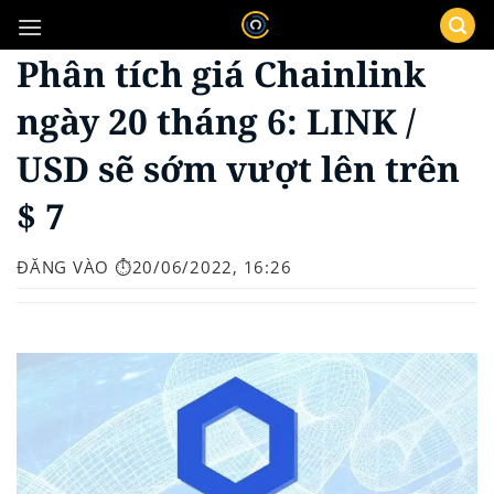
Bỏ
qua
Phân tích giá Chainlink
nội
dung
ngày 20 tháng 6: LINK /
USD sẽ sớm vượt lên trên
$ 7
ĐĂNG VÀO
⏱️20/06/2022, 16:26