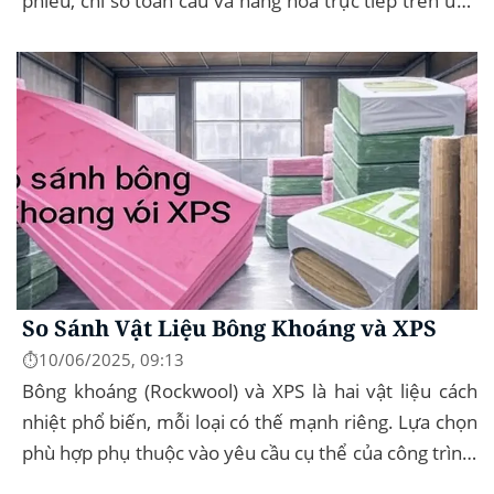
phiếu, chỉ số toàn cầu và hàng hóa trực tiếp trên ứng
dụng của mình – đây...
So Sánh Vật Liệu Bông Khoáng và XPS
⏱️10/06/2025, 09:13
Bông khoáng (Rockwool) và XPS là hai vật liệu cách
nhiệt phổ biến, mỗi loại có thế mạnh riêng. Lựa chọn
phù hợp phụ thuộc vào yêu cầu cụ thể của công trình,
như chống cháy, cách âm, hay...