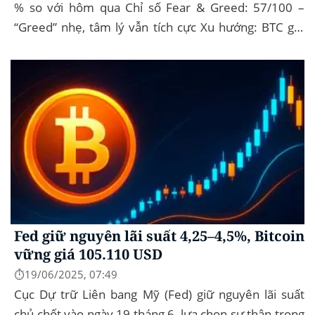
% so với hôm qua Chỉ số Fear & Greed: 57/100 –
“Greed” nhẹ, tâm lý vẫn tích cực Xu hướng: BTC giữ
vững 104 k USD sẽ...
Fed giữ nguyên lãi suất 4,25–4,5%, Bitcoin
vững giá 105.110 USD
⏱️19/06/2025, 07:49
Cục Dự trữ Liên bang Mỹ (Fed) giữ nguyên lãi suất
chủ chốt vào ngày 19 tháng 6, lựa chọn sự thận trọng