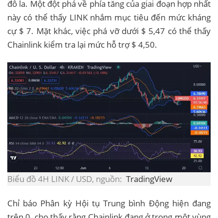
đô la. Một đột phá về phía tăng của giai đoạn hợp nhất
này có thể thấy LINK nhắm mục tiêu đến mức kháng
cự $ 7. Mặt khác, việc phá vỡ dưới $ 5,47 có thể thấy
Chainlink kiểm tra lại mức hỗ trợ $ 4,50.
Biểu đồ 4H LINK / USD, nguồn:
TradingView
Chỉ báo Phân kỳ Hội tụ Trung bình Động hiện đang
trên 0, cho thấy rằng Chainlink đang ở trong một vùng