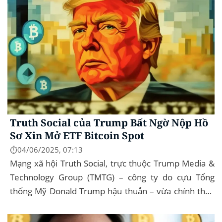
Government...
Truth Social của Trump Bất Ngờ Nộp Hồ
Sơ Xin Mở ETF Bitcoin Spot
⏱️04/06/2025, 07:13
Mạng xã hội Truth Social, trực thuộc Trump Media &
Technology Group (TMTG) – công ty do cựu Tổng
thống Mỹ Donald Trump hậu thuẫn – vừa chính thức
đệ trình hồ sơ lên Ủy ban Chứng khoán và...