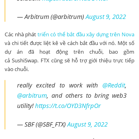
— Arbitrum (@arbitrum)
August 9, 2022
Các nhà phát
triển có thể bắt đầu xây dựng trên Nova
và chi tiết được liệt kê về cách bắt đầu với nó. Một số
dự án đã hoạt động trên chuỗi, bao gồm
cả SushiSwap. FTX cũng sẽ hỗ trợ giới thiệu trực tiếp
vào chuỗi.
really excited to work with
@Reddit
,
@arbitrum
, and others to bring web3
utility!
https://t.co/OYD3NfrpOr
— SBF (@SBF_FTX)
August 9, 2022