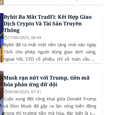
cực Xu hướng: BTC giữ vững 104 k USD sẽ
củng cố đà đi ngang-tích lũy, tạo bàn đạp cho
Bybit Ra Mắt TradFi: Kết Hợp Giao
altcoin...
Dịch Crypto Và Tài Sản Truyền
Thống
⏱️17/06/2025, 08:49
Bybit đã ra mắt một nền tảng mới vào ngày
16/6 cho phép người dùng giao dịch vàng,
ngoại hối, CFD cổ phiếu, chỉ số toàn cầu và
hàng hóa trực tiếp trên ứng dụng của mình –
đây là lần đầu tiên một sàn giao dịch tiền mã
Musk rạn nứt với Trump, tiền mã
hóa...
hóa phản ứng dữ dội
⏱️06/06/2025, 07:31
Cuộc xung đột công khai giữa Donald Trump
và Elon Musk đã gây ra làn sóng biến động
trong thị trường tiền mã hóa, đặc biệt là các