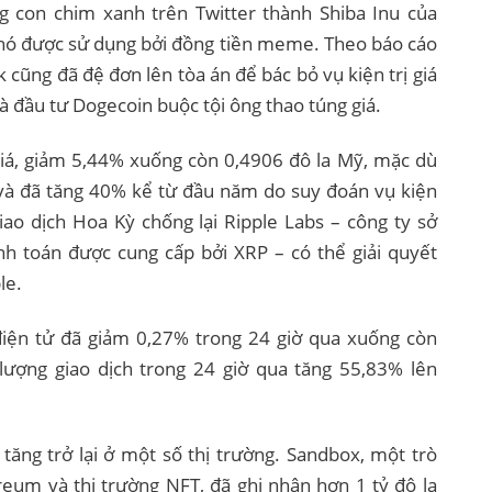
g con chim xanh trên Twitter thành Shiba Inu của
chó được sử dụng bởi đồng tiền meme. Theo báo cáo
cũng đã đệ đơn lên tòa án để bác bỏ vụ kiện trị giá
à đầu tư Dogecoin buộc tội ông thao túng giá.
á, giảm 5,44% xuống còn 0,4906 đô la Mỹ, mặc dù
và đã tăng 40% kể từ đầu năm do suy đoán vụ kiện
o dịch Hoa Kỳ chống lại Ripple Labs – công ty sở
nh toán được cung cấp bởi XRP – có thể giải quyết
ple.
điện tử đã giảm 0,27% trong 24 giờ qua xuống còn
lượng giao dịch trong 24 giờ qua tăng 55,83% lên
tăng trở lại ở một số thị trường. Sandbox, một trò
eum và thị trường NFT, đã ghi nhận hơn 1 tỷ đô la