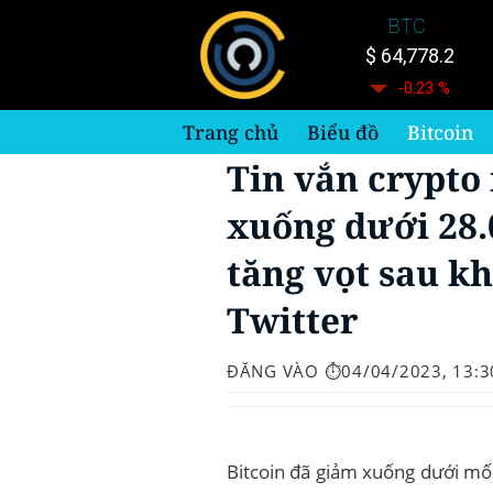
Bỏ
BTC
qua
$ 64,778.2
nội
-0.23 %
dung
Trang chủ
Biểu đồ
Bitcoin
Tin vắn crypto 
xuống dưới 28.
tăng vọt sau kh
Twitter
ĐĂNG VÀO
⏱️04/04/2023, 13:3
Bitcoin đã giảm xuống dưới mố