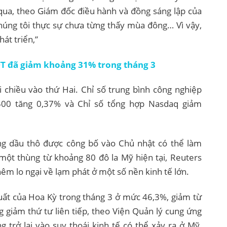
ua, theo Giám đốc điều hành và đồng sáng lập của
húng tôi thực sự chưa từng thấy mùa đông… Vì vậy,
hát triển,”
T đã giảm khoảng 31% trong tháng 3
chiều vào thứ Hai. Chỉ số trung bình công nghiệp
500 tăng 0,37% và Chỉ số tổng hợp Nasdaq giảm
ng dầu thô được công bố vào Chủ nhật có thể làm
 một thùng từ khoảng 80 đô la Mỹ hiện tại, Reuters
êm lo ngại về lạm phát ở một số nền kinh tế lớn.
uất của Hoa Kỳ trong tháng 3 ở mức 46,3%, giảm từ
g giảm thứ tư liên tiếp, theo Viện Quản lý cung ứng
g trở lại vào suy thoái kinh tế có thể xảy ra ở Mỹ,