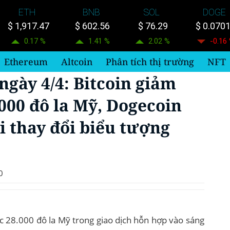
ETH
BNB
SOL
DOGE
$ 1,917.47
$ 602.56
$ 76.29
$ 0.070
0.17 %
1.41 %
2.02 %
-0.16
Ethereum
Altcoin
Phân tích thị trường
NFT
ngày 4/4: Bitcoin giảm
000 đô la Mỹ, Dogecoin
i thay đổi biểu tượng
0
c 28.000 đô la Mỹ trong giao dịch hỗn hợp vào sáng