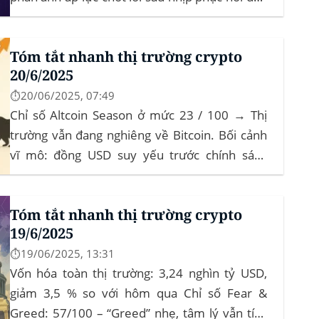
tháng‍ Bitcoin dominance: ở mức 63%, giữ
vững vai trò dẫn dắt khi altcoin điều chỉnh nhẹ.
Tóm tắt nhanh thị trường crypto
Tin tức nổi bật...
20/6/2025
⏱️20/06/2025, 07:49
Chỉ số Altcoin Season ở mức 23 / 100 → Thị
trường vẫn đang nghiêng về Bitcoin. Bối cảnh
vĩ mô: đồng USD suy yếu trước chính sách
“Trumponomics”, nhà đầu tư tìm đến vàng và
crypto như “nơi trú ẩn” mới. Sự kiện Chi tiết
Tóm tắt nhanh thị trường crypto
Hack 100 triệu USD...
19/6/2025
⏱️19/06/2025, 13:31
Vốn hóa toàn thị trường: 3,24 nghìn tỷ USD,
giảm 3,5 % so với hôm qua Chỉ số Fear &
Greed: 57/100 – “Greed” nhẹ, tâm lý vẫn tích