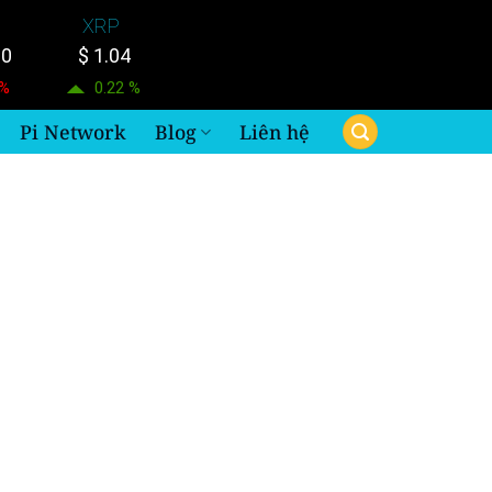
XRP
10
$ 1.04
 %
0.22 %
Pi Network
Blog
Liên hệ