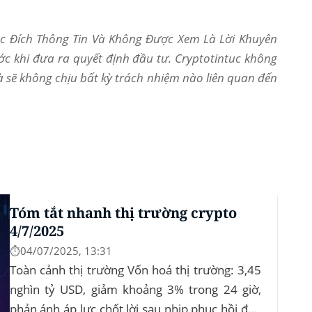
Mục Đích Thông Tin Và Không Được Xem Là Lời Khuyên
ớc khi đưa ra quyết định đầu tư. Cryptotintuc không
và sẽ không chịu bất kỳ trách nhiệm nào liên quan đến
Tóm tắt nhanh thị trường crypto
4/7/2025
⏱️04/07/2025, 13:31
Toàn cảnh thị trường Vốn hoá thị trường: 3,45
nghìn tỷ USD, giảm khoảng 3% trong 24 giờ,
phản ánh áp lực chốt lời sau nhịp phục hồi đầu