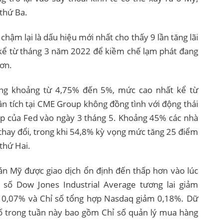
thứ Ba.
hậm lại là dấu hiệu mới nhất cho thấy 9 lần tăng lãi
 kể từ tháng 3 năm 2022 để kiềm chế lạm phát đang
ơn.
ong khoảng từ 4,75% đến 5%, mức cao nhất kể từ
n tích tại CME Group không đồng tình với động thái
 họp của Fed vào ngày 3 tháng 5. Khoảng 45% các nhà
thay đổi, trong khi 54,8% kỳ vọng mức tăng 25 điểm
thứ Hai.
n Mỹ được giao dịch ổn định đến thấp hơn vào lúc
 số Dow Jones Industrial Average tương lai giảm
m 0,07% và Chỉ số tổng hợp Nasdaq giảm 0,18%. Dữ
bố trong tuần này bao gồm Chỉ số quản lý mua hàng