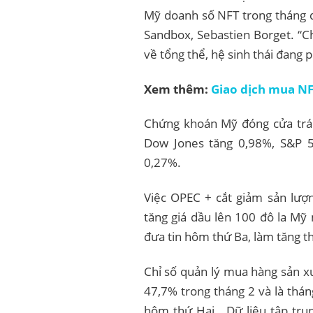
Mỹ doanh số NFT trong tháng q
Sandbox, Sebastien Borget. “C
về tổng thể, hệ sinh thái đang p
Xem thêm:
Giao dịch mua NF
Chứng khoán Mỹ đóng cửa trái 
Dow Jones tăng 0,98%, S&P 
0,27%.
Việc OPEC + cắt giảm sản lượ
tăng giá dầu lên 100 đô la Mỹ
đưa tin hôm thứ Ba, làm tăng th
Chỉ số quản lý mua hàng sản x
47,7% trong tháng 2 và là thán
hôm thứ Hai . Dữ liệu tập trun