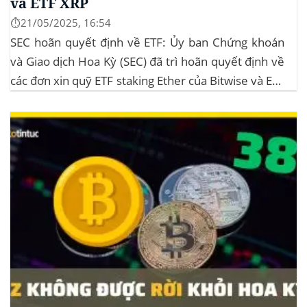
và ETF XRP
⏱️21/05/2025, 16:54
SEC hoãn quyết định về ETF: Ủy ban Chứng khoán
và Giao dịch Hoa Kỳ (SEC) đã trì hoãn quyết định về
các đơn xin quỹ ETF staking Ether của Bitwise và ETF
XRP của Grayscale, dự kiến kéo dài đến tháng
10/2025 để thu thập thêm ý kiến công...