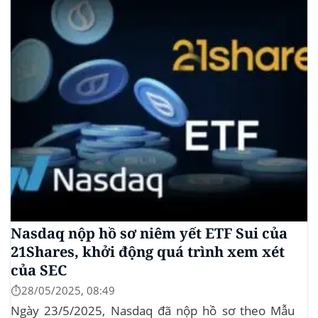
tập thể do Burwick Law đại diện, cáo buộc các công
ty...
Nasdaq nộp hồ sơ niêm yết ETF Sui của
21Shares, khởi động quá trình xem xét
của SEC
⏱️28/05/2025, 08:49
Ngày 23/5/2025, Nasdaq đã nộp hồ sơ theo Mẫu