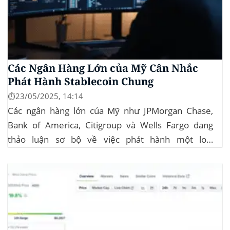
Các Ngân Hàng Lớn của Mỹ Cân Nhắc
Phát Hành Stablecoin Chung
⏱️23/05/2025, 14:14
Các ngân hàng lớn của Mỹ như JPMorgan Chase,
Bank of America, Citigroup và Wells Fargo đang
thảo luận sơ bộ về việc phát hành một loại
stablecoin chung. Động thái này nhằm đối phó với
sự cạnh tranh ngày càng tăng từ ngành công nghiệp
tiền điện tử. Các...