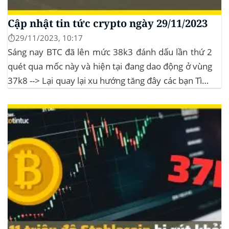
Cập nhật tin tức crypto ngày 29/11/2023
⏱️29/11/2023, 10:17
Sáng nay BTC đã lên mức 38k3 đánh dấu lần thứ 2
quét qua mốc này và hiện tại đang dao động ở vùng
37k8 --> Lại quay lại xu hướng tăng đây các bạn Tình
hình thị trường Lịch sử Bitcoin Halving Khi việc giảm
một nửa Bitcoin làm...