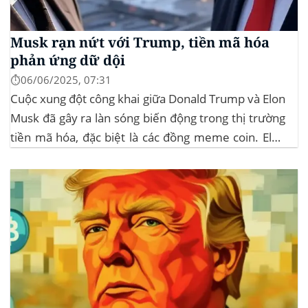
Musk rạn nứt với Trump, tiền mã hóa
phản ứng dữ dội
⏱️06/06/2025, 07:31
Cuộc xung đột công khai giữa Donald Trump và Elon
Musk đã gây ra làn sóng biến động trong thị trường
tiền mã hóa, đặc biệt là các đồng meme coin. Elon
Musk rời khỏi D.O.G.E. (Department of
Government Efficiency) và chỉ trích dự luật “Big
Beautiful Bill” của Trump,...