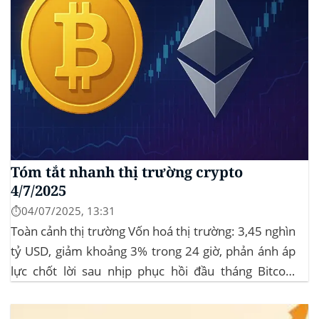
Tóm tắt nhanh thị trường crypto
4/7/2025
⏱️04/07/2025, 13:31
Toàn cảnh thị trường Vốn hoá thị trường: 3,45 nghìn
tỷ USD, giảm khoảng 3% trong 24 giờ, phản ánh áp
lực chốt lời sau nhịp phục hồi đầu tháng‍ Bitcoin
dominance: ở mức 63%, giữ vững vai trò dẫn dắt khi
altcoin điều chỉnh nhẹ. Tin tức nổi bật...