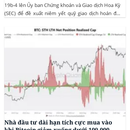
19b-4 lên Ủy ban Chứng khoán và Giao dịch Hoa Kỳ
(SEC) để đề xuất niêm yết quỹ giao dịch hoán đổi
(ETF) Sui của 21Shares. Động thái này khởi động quá
trình xem xét chính thức của SEC đối với...
Nhà đầu tư dài hạn tích cực mua vào
khi Bitcoin giảm xuống dưới 109.000