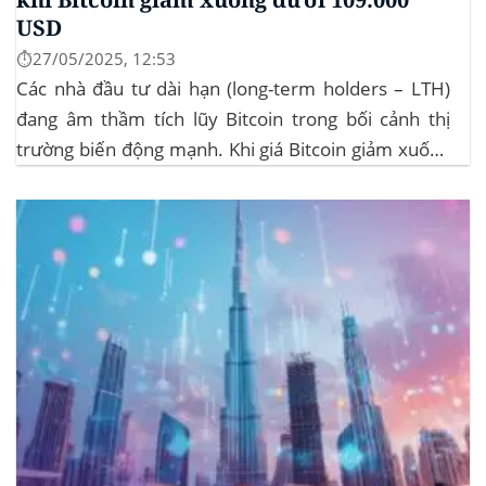
USD
⏱️27/05/2025, 12:53
Các nhà đầu tư dài hạn (long-term holders – LTH)
đang âm thầm tích lũy Bitcoin trong bối cảnh thị
trường biến động mạnh. Khi giá Bitcoin giảm xuống
dưới 109.000 USD, hai đợt thanh lý lớn đã xảy ra,
khiến hơn 185 triệu USD vị thế mua bị xóa...