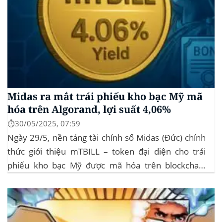
Midas ra mắt trái phiếu kho bạc Mỹ mã
hóa trên Algorand, lợi suất 4,06%
⏱️30/05/2025, 07:59
Ngày 29/5, nền tảng tài chính số Midas (Đức) chính
thức giới thiệu mTBILL – token đại diện cho trái
phiếu kho bạc Mỹ được mã hóa trên blockchain
Algorand, mang lại lợi suất ròng 4,06%/năm mà
không yêu cầu mức đầu tư tối thiểu. mTBILL được
bảo chứng bằng...