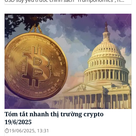
đầu tư tìm đến vàng và crypto như “nơi trú ẩn” mới.
Sự kiện Chi tiết Hack 100 triệu USD...
Tóm tắt nhanh thị trường crypto
19/6/2025
⏱️19/06/2025, 13:31