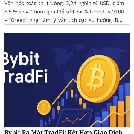
Vốn hóa toàn thị trường: 3,24 nghìn tỷ USD, giảm
3,5 % so với hôm qua Chỉ số Fear & Greed: 57/100
– “Greed” nhẹ, tâm lý vẫn tích cực Xu hướng: BTC
giữ vững 104 k USD sẽ củng cố đà đi ngang-tích lũy,
tạo bàn đạp cho altcoin...
Bybit Ra Mắt TradFi: Kết Hợp Giao Dịch