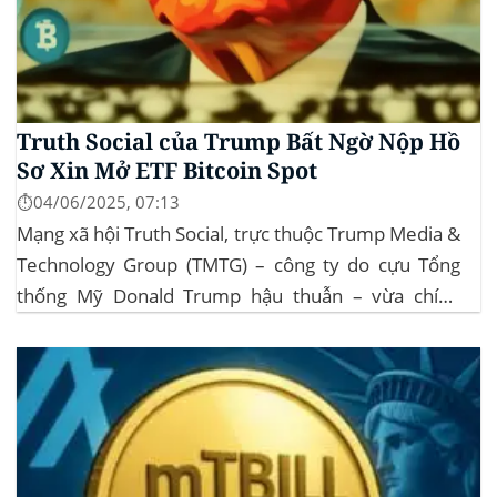
Truth Social của Trump Bất Ngờ Nộp Hồ
Sơ Xin Mở ETF Bitcoin Spot
⏱️04/06/2025, 07:13
Mạng xã hội Truth Social, trực thuộc Trump Media &
Technology Group (TMTG) – công ty do cựu Tổng
thống Mỹ Donald Trump hậu thuẫn – vừa chính
thức đệ trình hồ sơ lên Ủy ban Chứng khoán và Giao
dịch Mỹ (SEC) để xin phê duyệt quỹ ETF Bitcoin...