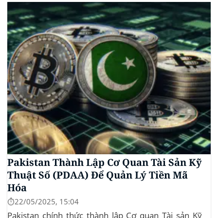
mức giá cao nhất từ trước đến nay của...
Pakistan Thành Lập Cơ Quan Tài Sản Kỹ
Thuật Số (PDAA) Để Quản Lý Tiền Mã
Hóa
⏱️22/05/2025, 15:04
Pakistan chính thức thành lập Cơ quan Tài sản Kỹ