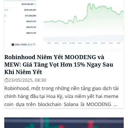
Robinhood Niêm Yết MOODENG và
MEW: Giá Tăng Vọt Hơn 15% Ngay Sau
Khi Niêm Yết
⏱️23/05/2025, 08:30
Robinhood, một trong những nền tảng giao dịch tài
chính hàng đầu tại Hoa Kỳ, vừa niêm yết hai meme
coin dựa trên blockchain Solana là MOODENG và
MEW. Thông tin này đã kích hoạt đợt tăng giá mạnh
mẽ cho cả hai đồng tiền số, với mức tăng hơn...