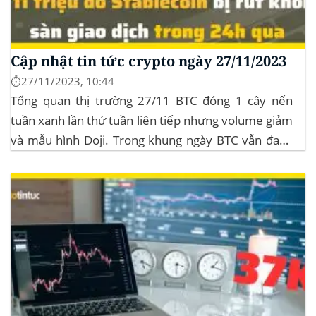
Cập nhật tin tức crypto ngày 27/11/2023
⏱️27/11/2023, 10:44
Tổng quan thị trường 27/11 BTC đóng 1 cây nến
tuần xanh lần thứ tuần liên tiếp nhưng volume giảm
và mẫu hình Doji. Trong khung ngày BTC vẫn đang
sideway trong vùng giá từ $35k đến $38k. Hơn 11
triệu đô Stablecoin bị rút khỏi các sàn giao dịch...