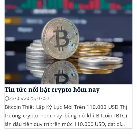
Tin tức nổi bật crypto hôm nay
⏱️23/05/2025, 07:57
Bitcoin Thiết Lập Kỷ Lục Mới Trên 110.000 USD Thị
trường crypto hôm nay bùng nổ khi Bitcoin (BTC)
lần đầu tiên duy trì trên mức 110.000 USD, đạt đỉnh
gần 112.000 USD, tăng hơn 3% trong 24 giờ. Đây là