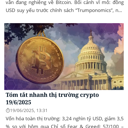
vẫn đang nghiêng về Bitcoin. Bối cảnh vĩ mô: đồng
USD suy yếu trước chính sách “Trumponomics”, nhà
đầu tư tìm đến vàng và crypto như “nơi...
Tóm tắt nhanh thị trường crypto
19/6/2025
⏱️19/06/2025, 13:31
Vốn hóa toàn thị trường: 3,24 nghìn tỷ USD, giảm 3,5
% so với hôm qua Chỉ số Fear & Greed: 57/100 –