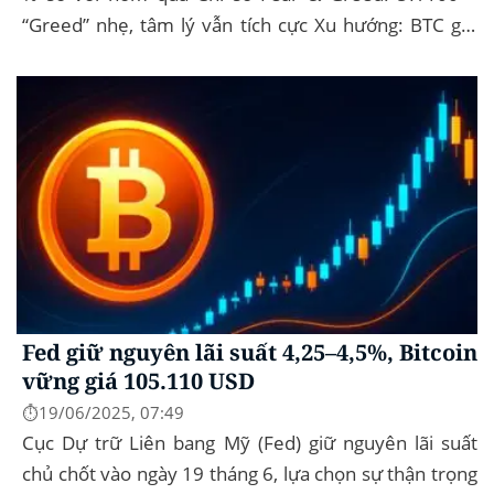
“Greed” nhẹ, tâm lý vẫn tích cực Xu hướng: BTC giữ
vững 104 k USD sẽ...
Fed giữ nguyên lãi suất 4,25–4,5%, Bitcoin
vững giá 105.110 USD
⏱️19/06/2025, 07:49
Cục Dự trữ Liên bang Mỹ (Fed) giữ nguyên lãi suất
chủ chốt vào ngày 19 tháng 6, lựa chọn sự thận trọng