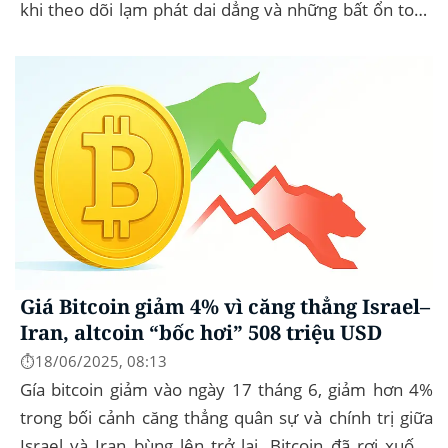
khi theo dõi lạm phát dai dẳng và những bất ổn toàn
cầu. Bitcoin (BTC) hầu...
Giá Bitcoin giảm 4% vì căng thẳng Israel–
Iran, altcoin “bốc hơi” 508 triệu USD
⏱️18/06/2025, 08:13
Gía bitcoin giảm vào ngày 17 tháng 6, giảm hơn 4%
trong bối cảnh căng thẳng quân sự và chính trị giữa
Israel và Iran bùng lên trở lại. Bitcoin đã rơi xuống