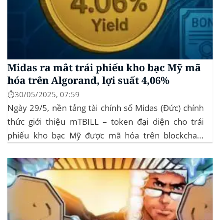
Midas ra mắt trái phiếu kho bạc Mỹ mã
hóa trên Algorand, lợi suất 4,06%
⏱️30/05/2025, 07:59
Ngày 29/5, nền tảng tài chính số Midas (Đức) chính
thức giới thiệu mTBILL – token đại diện cho trái
phiếu kho bạc Mỹ được mã hóa trên blockchain
Algorand, mang lại lợi suất ròng 4,06%/năm mà
không yêu cầu mức đầu tư tối thiểu. mTBILL được
bảo chứng bằng...