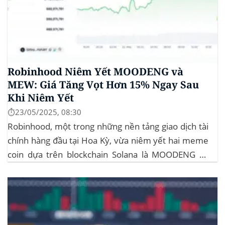
Robinhood Niêm Yết MOODENG và
MEW: Giá Tăng Vọt Hơn 15% Ngay Sau
Khi Niêm Yết
⏱️23/05/2025, 08:30
Robinhood, một trong những nền tảng giao dịch tài
chính hàng đầu tại Hoa Kỳ, vừa niêm yết hai meme
coin dựa trên blockchain Solana là MOODENG và
MEW. Thông tin này đã kích hoạt đợt tăng giá mạnh
mẽ cho cả hai đồng tiền số, với mức tăng hơn...