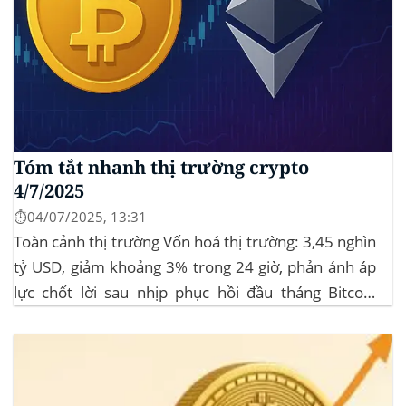
Tóm tắt nhanh thị trường crypto
4/7/2025
⏱️04/07/2025, 13:31
Toàn cảnh thị trường Vốn hoá thị trường: 3,45 nghìn
tỷ USD, giảm khoảng 3% trong 24 giờ, phản ánh áp
lực chốt lời sau nhịp phục hồi đầu tháng‍ Bitcoin
dominance: ở mức 63%, giữ vững vai trò dẫn dắt khi
altcoin điều chỉnh nhẹ. Tin tức nổi bật...