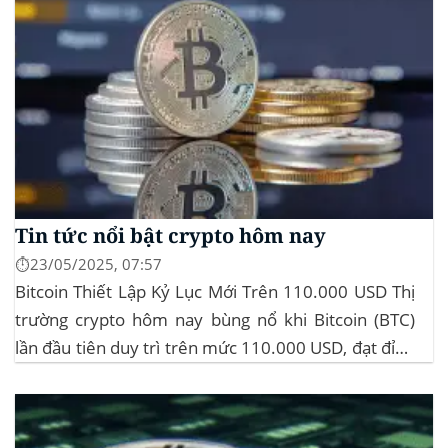
Tin tức nổi bật crypto hôm nay
⏱️23/05/2025, 07:57
Bitcoin Thiết Lập Kỷ Lục Mới Trên 110.000 USD Thị
trường crypto hôm nay bùng nổ khi Bitcoin (BTC)
lần đầu tiên duy trì trên mức 110.000 USD, đạt đỉnh
gần 112.000 USD, tăng hơn 3% trong 24 giờ. Đây là
mức giá cao nhất từ trước đến nay của...