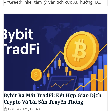
– “Greed” nhẹ, tâm lý vẫn tích cực Xu hướng: BTC
giữ vững 104 k USD sẽ củng cố đà đi ngang-tích lũy,
tạo bàn đạp cho altcoin...
Bybit Ra Mắt TradFi: Kết Hợp Giao Dịch
Crypto Và Tài Sản Truyền Thống
⏱️17/06/2025, 08:49