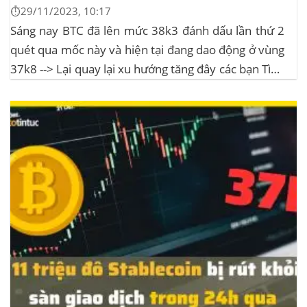
⏱️29/11/2023, 10:17
Sáng nay BTC đã lên mức 38k3 đánh dấu lần thứ 2
quét qua mốc này và hiện tại đang dao động ở vùng
37k8 --> Lại quay lại xu hướng tăng đây các bạn Tình
hình thị trường Lịch sử Bitcoin Halving Khi việc giảm
một nửa Bitcoin làm...