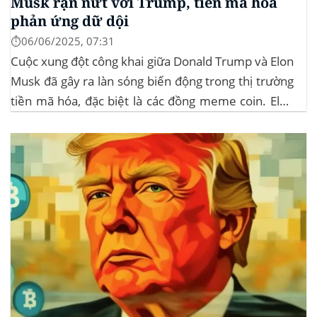
Musk rạn nứt với Trump, tiền mã hóa
phản ứng dữ dội
⏱️06/06/2025, 07:31
Cuộc xung đột công khai giữa Donald Trump và Elon
Musk đã gây ra làn sóng biến động trong thị trường
tiền mã hóa, đặc biệt là các đồng meme coin. Elon
Musk rời khỏi D.O.G.E. (Department of
Government Efficiency) và chỉ trích dự luật “Big
Beautiful Bill” của Trump,...