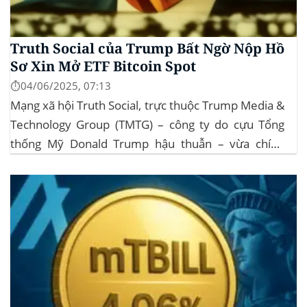
Truth Social của Trump Bất Ngờ Nộp Hồ
Sơ Xin Mở ETF Bitcoin Spot
⏱️04/06/2025, 07:13
Mạng xã hội Truth Social, trực thuộc Trump Media &
Technology Group (TMTG) – công ty do cựu Tổng
thống Mỹ Donald Trump hậu thuẫn – vừa chính
thức đệ trình hồ sơ lên Ủy ban Chứng khoán và Giao
dịch Mỹ (SEC) để xin phê duyệt quỹ ETF Bitcoin...