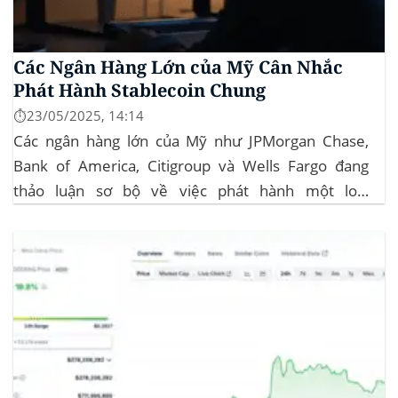
Các Ngân Hàng Lớn của Mỹ Cân Nhắc
Phát Hành Stablecoin Chung
⏱️23/05/2025, 14:14
Các ngân hàng lớn của Mỹ như JPMorgan Chase,
Bank of America, Citigroup và Wells Fargo đang
thảo luận sơ bộ về việc phát hành một loại
stablecoin chung. Động thái này nhằm đối phó với
sự cạnh tranh ngày càng tăng từ ngành công nghiệp
tiền điện tử. Các...