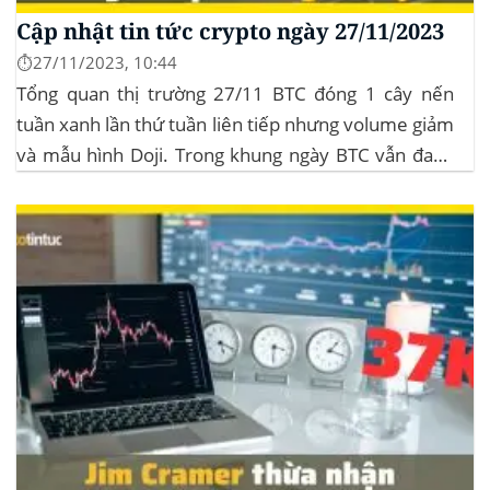
Cập nhật tin tức crypto ngày 27/11/2023
⏱️27/11/2023, 10:44
Tổng quan thị trường 27/11 BTC đóng 1 cây nến
tuần xanh lần thứ tuần liên tiếp nhưng volume giảm
và mẫu hình Doji. Trong khung ngày BTC vẫn đang
sideway trong vùng giá từ $35k đến $38k. Hơn 11
triệu đô Stablecoin bị rút khỏi các sàn giao dịch...