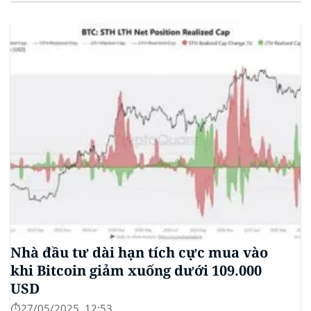
(ETF) Sui của 21Shares. Động thái này khởi động quá
trình xem xét chính thức của SEC đối với...
Nhà đầu tư dài hạn tích cực mua vào
khi Bitcoin giảm xuống dưới 109.000
USD
⏱️27/05/2025, 12:53