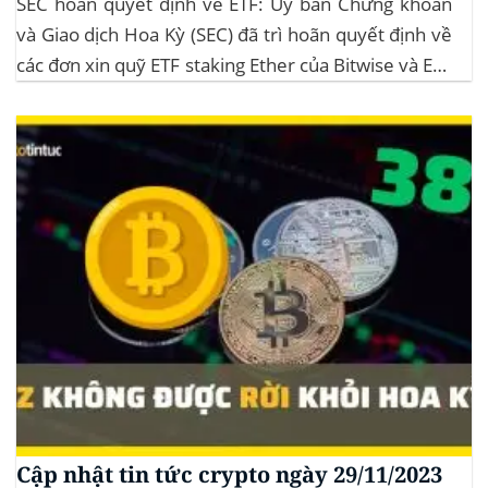
SEC hoãn quyết định về ETF: Ủy ban Chứng khoán
và Giao dịch Hoa Kỳ (SEC) đã trì hoãn quyết định về
các đơn xin quỹ ETF staking Ether của Bitwise và ETF
XRP của Grayscale, dự kiến kéo dài đến tháng
10/2025 để thu thập thêm ý kiến công...
Cập nhật tin tức crypto ngày 29/11/2023