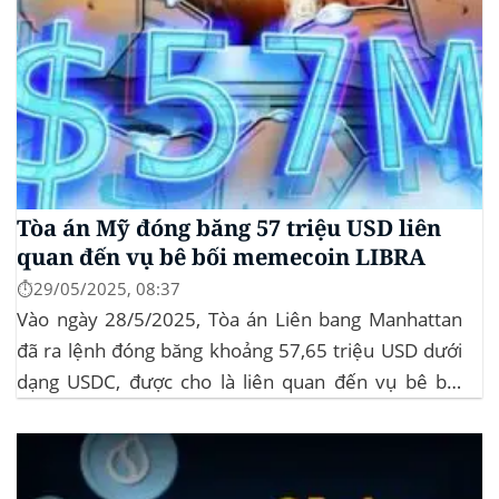
Tòa án Mỹ đóng băng 57 triệu USD liên
quan đến vụ bê bối memecoin LIBRA
⏱️29/05/2025, 08:37
Vào ngày 28/5/2025, Tòa án Liên bang Manhattan
đã ra lệnh đóng băng khoảng 57,65 triệu USD dưới
dạng USDC, được cho là liên quan đến vụ bê bối
memecoin LIBRA. Đây là một phần trong vụ kiện
tập thể do Burwick Law đại diện, cáo buộc các công
ty...