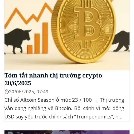
Tóm tắt nhanh thị trường crypto
20/6/2025
⏱️20/06/2025, 07:49
Chỉ số Altcoin Season ở mức 23 / 100 → Thị trường
vẫn đang nghiêng về Bitcoin. Bối cảnh vĩ mô: đồng
USD suy yếu trước chính sách “Trumponomics”, nhà
đầu tư tìm đến vàng và crypto như “nơi trú ẩn” mới.
Sự kiện Chi tiết Hack 100 triệu USD...