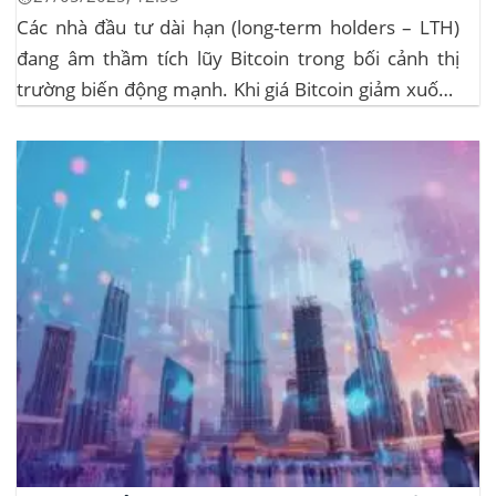
Các nhà đầu tư dài hạn (long-term holders – LTH)
đang âm thầm tích lũy Bitcoin trong bối cảnh thị
trường biến động mạnh. Khi giá Bitcoin giảm xuống
dưới 109.000 USD, hai đợt thanh lý lớn đã xảy ra,
khiến hơn 185 triệu USD vị thế mua bị xóa...