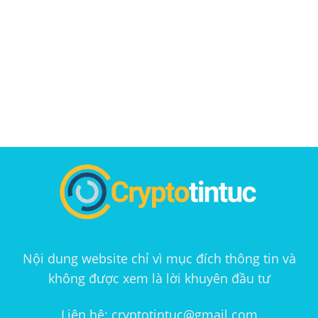
Nội dung website chỉ vì mục đích thông tin và
không được xem là lời khuyên đầu tư
Liên hệ: cryptotintuc@gmail.com