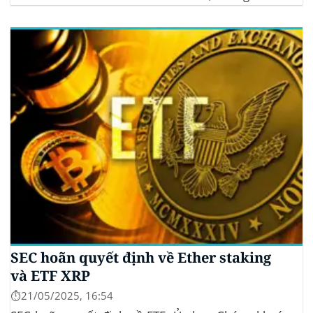
sinh thái crypto bền vững. Cơ quan Quản lý Tiền Mã
Hóa Mới tại Pakistan Chính phủ Pakistan...
SEC hoãn quyết định về Ether staking
và ETF XRP
⏱️21/05/2025, 16:54