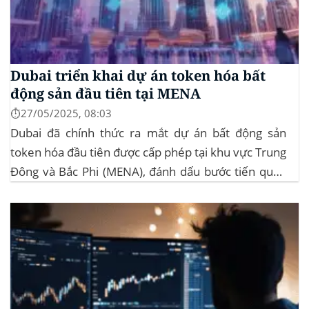
Dubai triển khai dự án token hóa bất
động sản đầu tiên tại MENA
⏱️27/05/2025, 08:03
Dubai đã chính thức ra mắt dự án bất động sản
token hóa đầu tiên được cấp phép tại khu vực Trung
Đông và Bắc Phi (MENA), đánh dấu bước tiến quan
trọng trong việc ứng dụng công nghệ blockchain
vào lĩnh vực bất động sản. Dự án này là...