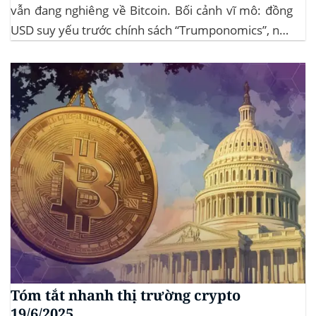
vẫn đang nghiêng về Bitcoin. Bối cảnh vĩ mô: đồng
USD suy yếu trước chính sách “Trumponomics”, nhà
đầu tư tìm đến vàng và crypto như “nơi trú ẩn” mới.
Sự kiện Chi tiết Hack 100 triệu USD...
Tóm tắt nhanh thị trường crypto
19/6/2025