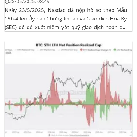
⏱️28/05/2025, 08:49
Ngày 23/5/2025, Nasdaq đã nộp hồ sơ theo Mẫu
19b-4 lên Ủy ban Chứng khoán và Giao dịch Hoa Kỳ
(SEC) để đề xuất niêm yết quỹ giao dịch hoán đổi
(ETF) Sui của 21Shares. Động thái này khởi động quá
trình xem xét chính thức của SEC đối với...