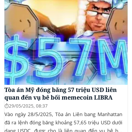
bảo chứng bằng...
Tòa án Mỹ đóng băng 57 triệu USD liên
quan đến vụ bê bối memecoin LIBRA
⏱️29/05/2025, 08:37
Vào ngày 28/5/2025, Tòa án Liên bang Manhattan
đã ra lệnh đóng băng khoảng 57,65 triệu USD dưới
dạng USDC, được cho là liên quan đến vụ bê bối