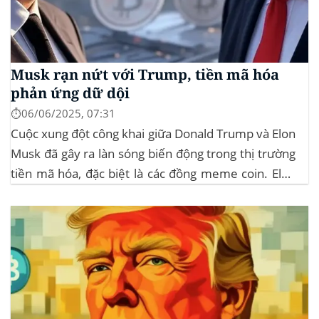
Musk rạn nứt với Trump, tiền mã hóa
phản ứng dữ dội
⏱️06/06/2025, 07:31
Cuộc xung đột công khai giữa Donald Trump và Elon
Musk đã gây ra làn sóng biến động trong thị trường
tiền mã hóa, đặc biệt là các đồng meme coin. Elon
Musk rời khỏi D.O.G.E. (Department of
Government Efficiency) và chỉ trích dự luật “Big
Beautiful Bill” của Trump,...