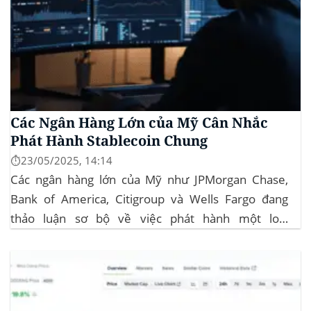
Các Ngân Hàng Lớn của Mỹ Cân Nhắc
Phát Hành Stablecoin Chung
⏱️23/05/2025, 14:14
Các ngân hàng lớn của Mỹ như JPMorgan Chase,
Bank of America, Citigroup và Wells Fargo đang
thảo luận sơ bộ về việc phát hành một loại
stablecoin chung. Động thái này nhằm đối phó với
sự cạnh tranh ngày càng tăng từ ngành công nghiệp
tiền điện tử. Các...