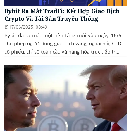
Bybit Ra Mắt TradFi: Kết Hợp Giao Dịch
Crypto Và Tài Sản Truyền Thống
⏱️17/06/2025, 08:49
Bybit đã ra mắt một nền tảng mới vào ngày 16/6
cho phép người dùng giao dịch vàng, ngoại hối, CFD
cổ phiếu, chỉ số toàn cầu và hàng hóa trực tiếp trên
ứng dụng của mình – đây là lần đầu tiên một sàn
giao dịch tiền mã hóa...