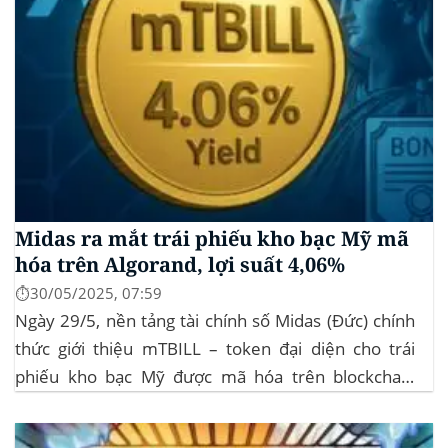
Midas ra mắt trái phiếu kho bạc Mỹ mã
hóa trên Algorand, lợi suất 4,06%
⏱️30/05/2025, 07:59
Ngày 29/5, nền tảng tài chính số Midas (Đức) chính
thức giới thiệu mTBILL – token đại diện cho trái
phiếu kho bạc Mỹ được mã hóa trên blockchain
Algorand, mang lại lợi suất ròng 4,06%/năm mà
không yêu cầu mức đầu tư tối thiểu. mTBILL được