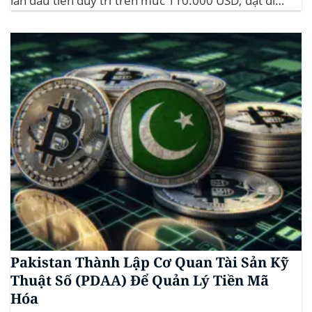
lần đầu tiên duy trì trên mức 110.000 USD, đạt đỉnh
gần 112.000 USD, tăng hơn 3% trong 24 giờ. Đây là
mức giá cao nhất từ trước đến nay của...
Pakistan Thành Lập Cơ Quan Tài Sản Kỹ
Thuật Số (PDAA) Để Quản Lý Tiền Mã
Hóa