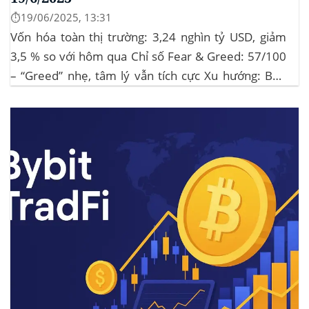
⏱️19/06/2025, 13:31
Vốn hóa toàn thị trường: 3,24 nghìn tỷ USD, giảm
3,5 % so với hôm qua Chỉ số Fear & Greed: 57/100
– “Greed” nhẹ, tâm lý vẫn tích cực Xu hướng: BTC
giữ vững 104 k USD sẽ củng cố đà đi ngang-tích lũy,
tạo bàn đạp cho altcoin...