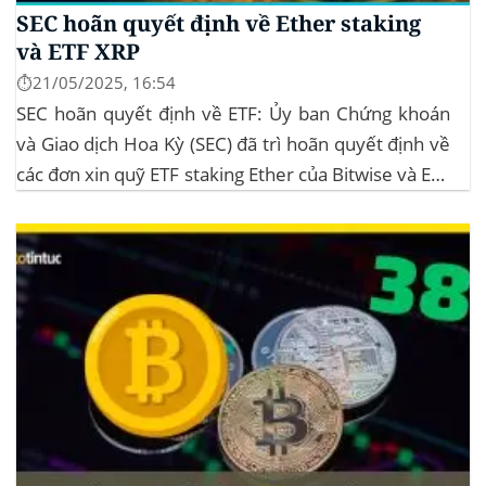
SEC hoãn quyết định về Ether staking
và ETF XRP
⏱️21/05/2025, 16:54
SEC hoãn quyết định về ETF: Ủy ban Chứng khoán
và Giao dịch Hoa Kỳ (SEC) đã trì hoãn quyết định về
các đơn xin quỹ ETF staking Ether của Bitwise và ETF
XRP của Grayscale, dự kiến kéo dài đến tháng
10/2025 để thu thập thêm ý kiến công...