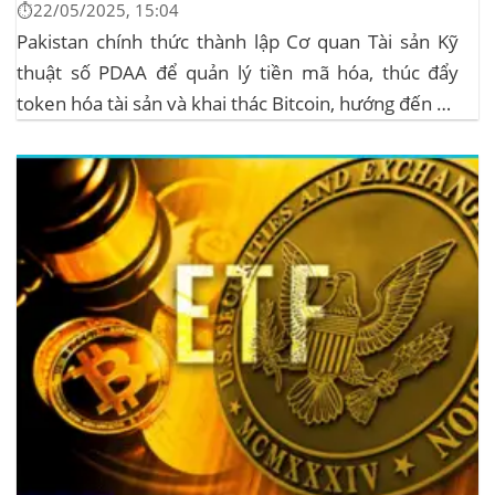
⏱️22/05/2025, 15:04
Pakistan chính thức thành lập Cơ quan Tài sản Kỹ
thuật số PDAA để quản lý tiền mã hóa, thúc đẩy
token hóa tài sản và khai thác Bitcoin, hướng đến hệ
sinh thái crypto bền vững. Cơ quan Quản lý Tiền Mã
Hóa Mới tại Pakistan Chính phủ Pakistan...