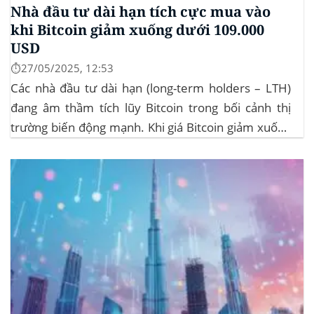
Nhà đầu tư dài hạn tích cực mua vào
khi Bitcoin giảm xuống dưới 109.000
USD
⏱️27/05/2025, 12:53
Các nhà đầu tư dài hạn (long-term holders – LTH)
đang âm thầm tích lũy Bitcoin trong bối cảnh thị
trường biến động mạnh. Khi giá Bitcoin giảm xuống
dưới 109.000 USD, hai đợt thanh lý lớn đã xảy ra,
khiến hơn 185 triệu USD vị thế mua bị xóa...