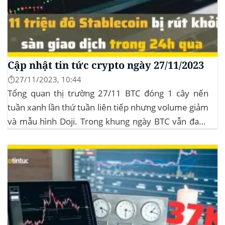
Cập nhật tin tức crypto ngày 27/11/2023
⏱️27/11/2023, 10:44
Tổng quan thị trường 27/11 BTC đóng 1 cây nến
tuần xanh lần thứ tuần liên tiếp nhưng volume giảm
và mẫu hình Doji. Trong khung ngày BTC vẫn đang
sideway trong vùng giá từ $35k đến $38k. Hơn 11
triệu đô Stablecoin bị rút khỏi các sàn giao dịch...