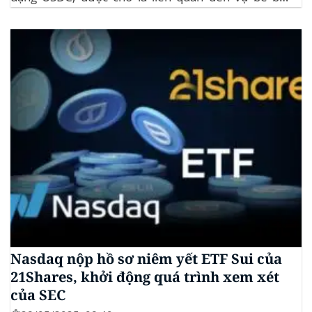
memecoin LIBRA. Đây là một phần trong vụ kiện
tập thể do Burwick Law đại diện, cáo buộc các công
ty...
Nasdaq nộp hồ sơ niêm yết ETF Sui của
21Shares, khởi động quá trình xem xét
của SEC