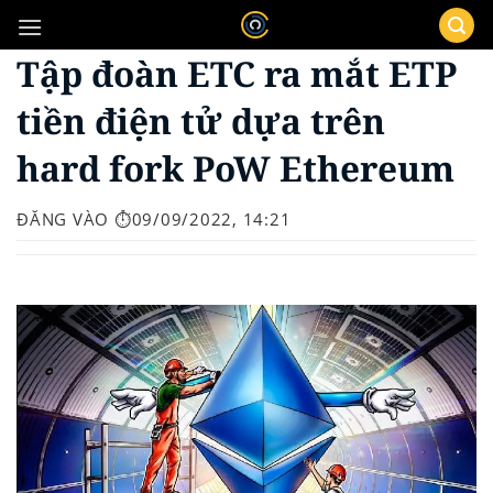
Bỏ
qua
Tập đoàn ETC ra mắt ETP
nội
dung
tiền điện tử dựa trên
hard fork PoW Ethereum
ĐĂNG VÀO
⏱️09/09/2022, 14:21