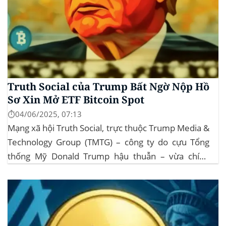
Truth Social của Trump Bất Ngờ Nộp Hồ
Sơ Xin Mở ETF Bitcoin Spot
⏱️04/06/2025, 07:13
Mạng xã hội Truth Social, trực thuộc Trump Media &
Technology Group (TMTG) – công ty do cựu Tổng
thống Mỹ Donald Trump hậu thuẫn – vừa chính
thức đệ trình hồ sơ lên Ủy ban Chứng khoán và Giao
dịch Mỹ (SEC) để xin phê duyệt quỹ ETF Bitcoin...