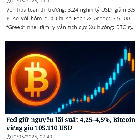
⏱️19/06/2025, 13:31
Vốn hóa toàn thị trường: 3,24 nghìn tỷ USD, giảm 3,5
% so với hôm qua Chỉ số Fear & Greed: 57/100 –
“Greed” nhẹ, tâm lý vẫn tích cực Xu hướng: BTC giữ
vững 104 k USD sẽ...
Fed giữ nguyên lãi suất 4,25–4,5%, Bitcoin
vững giá 105.110 USD
⏱️19/06/2025, 07:49