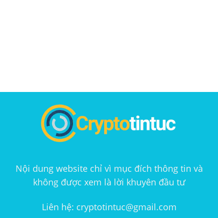
Nội dung website chỉ vì mục đích thông tin và
không được xem là lời khuyên đầu tư
Liên hệ: cryptotintuc@gmail.com