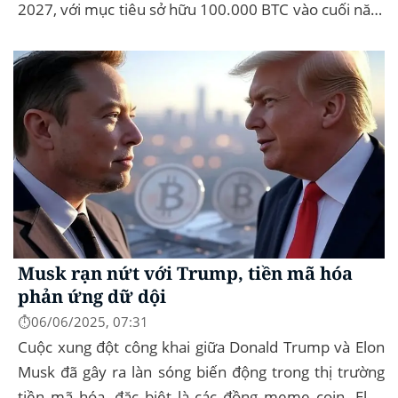
2027, với mục tiêu sở hữu 100.000 BTC vào cuối năm
2026. Để thực hiện kế hoạch này, họ...
Musk rạn nứt với Trump, tiền mã hóa
phản ứng dữ dội
⏱️06/06/2025, 07:31
Cuộc xung đột công khai giữa Donald Trump và Elon
Musk đã gây ra làn sóng biến động trong thị trường
tiền mã hóa, đặc biệt là các đồng meme coin. Elon