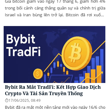
Gía bitcoin giảm vào ngày 17 tháng 6, giảm hơn 4%
trong bối cảnh căng thẳng quân sự và chính trị giữa
Israel và Iran bùng lên trở lại. Bitcoin đã rơi xuống
mức thấp nhất trong ngày là...
Bybit Ra Mắt TradFi: Kết Hợp Giao Dịch
Crypto Và Tài Sản Truyền Thống
⏱️17/06/2025, 08:49
Bybit đã ra mắt một nền tảng mới vào ngày 16/6 cho