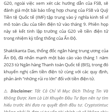
G20, ngoài việc xem xét các hướng dẫn của FSB, sẽ
đánh giá một bài báo tổng hợp chung của FSB và Quỹ
Tiền tệ Quốc tế (IMF) tập trung vào ý nghĩa kinh tế vĩ
mô toàn cầu của tiền điện tử vào tháng 9. Phiên họp
này sẽ kết tinh lập trường của G20 về tiền điện tử
trong nhiệm kỳ tổng thống của Ấn Độ.
Shaktikanta Das, thống đốc ngân hàng trung ương của
Ấn Độ, đã nhấn mạnh một báo cáo vào tháng 1 năm
2023 từ Ngân hàng Thanh toán Quốc tế (BIS), trong đó
khuyến nghị cấm tiền điện tử cùng với các quy định,
phản ánh “những rủi ro lớn” đối với tiền điện tử.
⚠️
Disclaimer
: Tất Cả Chỉ Vì Mục Đích Thông Tin Và
Không Được Xem Là Lời Khuyên Đầu Tư Bạn nên tự tìm
hiểu trước khi đưa ra quyết định đầu tư. Cryptotintuc
không phải là đơn vị tư vấn tài chính và sẽ không chịu