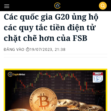
Bỏ
qua
Các quốc gia G20 ủng hộ
nội
dung
các quy tắc tiền điện tử
chặt chẽ hơn của FSB
ĐĂNG VÀO
⏱️19/07/2023, 21:38