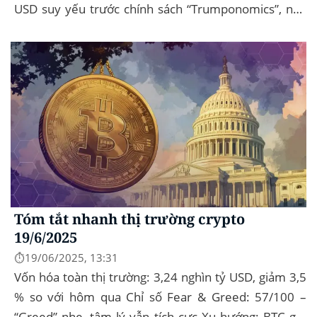
USD suy yếu trước chính sách “Trumponomics”, nhà
đầu tư tìm đến vàng và crypto như “nơi...
Tóm tắt nhanh thị trường crypto
19/6/2025
⏱️19/06/2025, 13:31
Vốn hóa toàn thị trường: 3,24 nghìn tỷ USD, giảm 3,5
% so với hôm qua Chỉ số Fear & Greed: 57/100 –
“Greed” nhẹ, tâm lý vẫn tích cực Xu hướng: BTC giữ