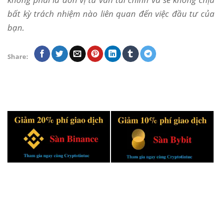
bất kỳ trách nhiệm nào liên quan đến việc đầu tư của
bạn.
Share: