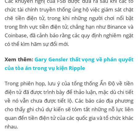
Các khuyến nghị của FSB được đưa ra sau khi các tổ
chức tài chính truyền thống ủng hộ việc giám sát chặt
chẽ tiền điện tử, trong khi những người chơi nổi bật
trong lĩnh vực tiền điện tử, chẳng hạn như Binance và
Coinbase, đã cảnh báo rằng các quy định nghiêm ngặt
có thể kìm hãm sự đổi mới.
Xem thêm:
Gary Gensler thất vọng về phán quyết
của tòa án trong vụ kiện Ripple
Trong phiên họp, lưu ý của tổng thống Ấn Độ về tiền
điện tử đã được trình bày để thảo luận, mặc dù chi tiết
về nó vẫn chưa được tiết lộ. Các báo cáo địa phương
cho thấy ghi chú dự kiến ​​sẽ tóm tắt những nỗ lực liên
quan đến tiền điện tử của các quốc gia và tổ chức khác
nhau.