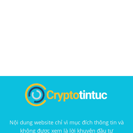
Nội dung website chỉ vì mục đích thông tin và
không được xem là lời khuyên đầu tư