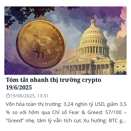
đầu tư tìm đến vàng và crypto như “nơi...
Tóm tắt nhanh thị trường crypto
19/6/2025
⏱️19/06/2025, 13:31
Vốn hóa toàn thị trường: 3,24 nghìn tỷ USD, giảm 3,5
% so với hôm qua Chỉ số Fear & Greed: 57/100 –
“Greed” nhẹ, tâm lý vẫn tích cực Xu hướng: BTC giữ
vững 104 k USD sẽ...