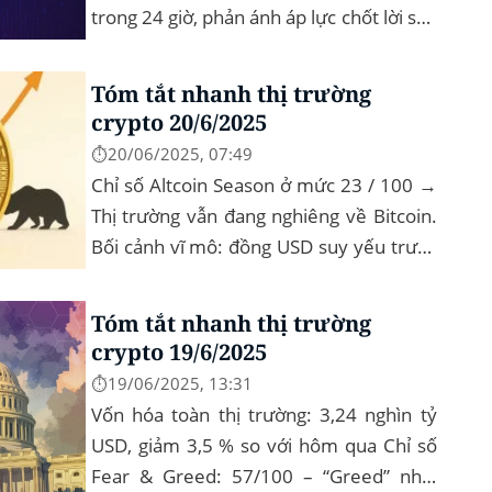
trong 24 giờ, phản ánh áp lực chốt lời sau
nhịp phục hồi đầu tháng‍ Bitcoin
dominance: ở mức 63%, giữ vững vai
Tóm tắt nhanh thị trường
trò...
crypto 20/6/2025
⏱️20/06/2025, 07:49
Chỉ số Altcoin Season ở mức 23 / 100 →
Thị trường vẫn đang nghiêng về Bitcoin.
Bối cảnh vĩ mô: đồng USD suy yếu trước
chính sách “Trumponomics”, nhà đầu tư
tìm đến vàng và crypto như “nơi...
Tóm tắt nhanh thị trường
crypto 19/6/2025
⏱️19/06/2025, 13:31
Vốn hóa toàn thị trường: 3,24 nghìn tỷ
USD, giảm 3,5 % so với hôm qua Chỉ số
Fear & Greed: 57/100 – “Greed” nhẹ,