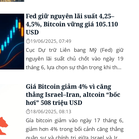
tâm lý vẫn tích cực Xu hướng: BTC giữ
vững 104 k USD sẽ...
Fed giữ nguyên lãi suất 4,25–
4,5%, Bitcoin vững giá 105.110
USD
⏱️19/06/2025, 07:49
Cục Dự trữ Liên bang Mỹ (Fed) giữ
nguyên lãi suất chủ chốt vào ngày 19
tháng 6, lựa chọn sự thận trọng khi theo
dõi lạm phát dai dẳng và những bất ổn
toàn cầu. Bitcoin (BTC) hầu...
Giá Bitcoin giảm 4% vì căng
thẳng Israel–Iran, altcoin “bốc
hơi” 508 triệu USD
⏱️18/06/2025, 08:13
Gía bitcoin giảm vào ngày 17 tháng 6,
giảm hơn 4% trong bối cảnh căng thẳng
quân sự và chính trị giữa Israel và Iran