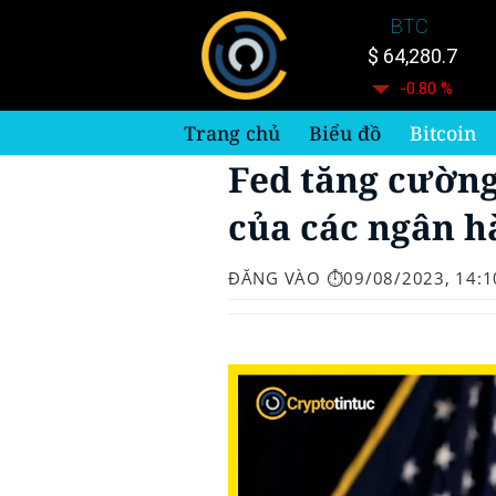
Bỏ
BTC
qua
$ 64,280.7
nội
-0.80 %
dung
Trang chủ
Biểu đồ
Bitcoin
Fed tăng cường
của các ngân h
ĐĂNG VÀO
⏱️09/08/2023, 14:1