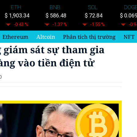
ETH
BNB
SOL
DOG
$ 1,903.34
$ 586.48
$ 72.84
$ 0.06
-0.43 %
-1.37 %
-1.55 %
-0.9
Ethereum
Altcoin
Phân tích thị trường
NFT
 giám sát sự tham gia
àng vào tiền điện tử
0