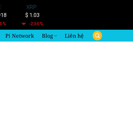
E
XRP
918
$ 1.03
4 %
-2.34 %
Pi Network
Blog
Liên hệ