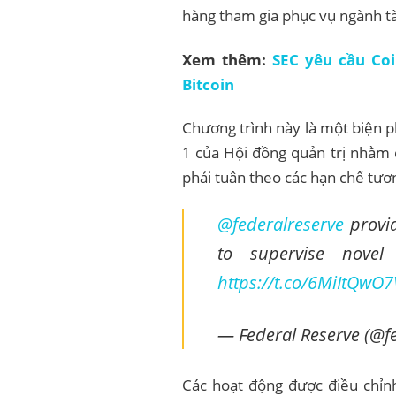
hàng tham gia phục vụ ngành tài
Xem thêm:
SEC yêu cầu Coi
Bitcoin
Chương trình này là một biện 
1 của Hội đồng quản trị nhằm 
phải tuân theo các hạn chế tươn
@federalreserve
provid
to supervise novel 
https://t.co/6MiItQwO7
— Federal Reserve (@f
Các hoạt động được điều chỉnh