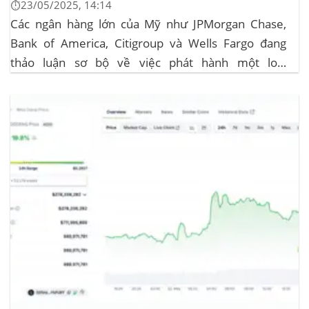
⏱️23/05/2025, 14:14
Các ngân hàng lớn của Mỹ như JPMorgan Chase,
Bank of America, Citigroup và Wells Fargo đang
thảo luận sơ bộ về việc phát hành một loại
stablecoin chung. Động thái này nhằm đối phó với
sự cạnh tranh ngày càng tăng từ ngành công nghiệp
tiền điện tử. Các...