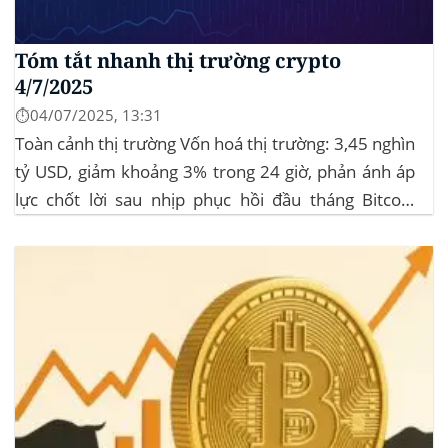
Tóm tắt nhanh thị trường crypto
4/7/2025
⏱️04/07/2025, 13:31
Toàn cảnh thị trường Vốn hoá thị trường: 3,45 nghìn
tỷ USD, giảm khoảng 3% trong 24 giờ, phản ánh áp
lực chốt lời sau nhịp phục hồi đầu tháng‍ Bitcoin
dominance: ở mức 63%, giữ vững vai trò dẫn dắt khi
altcoin điều chỉnh nhẹ. Tin tức nổi bật...