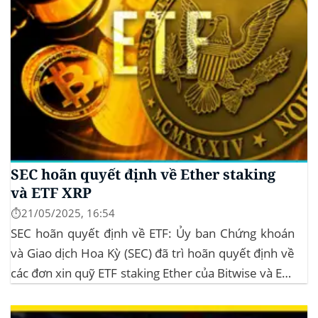
SEC hoãn quyết định về Ether staking
và ETF XRP
⏱️21/05/2025, 16:54
SEC hoãn quyết định về ETF: Ủy ban Chứng khoán
và Giao dịch Hoa Kỳ (SEC) đã trì hoãn quyết định về
các đơn xin quỹ ETF staking Ether của Bitwise và ETF
XRP của Grayscale, dự kiến kéo dài đến tháng
10/2025 để thu thập thêm ý kiến công...