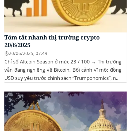
Tóm tắt nhanh thị trường crypto
20/6/2025
⏱️20/06/2025, 07:49
Chỉ số Altcoin Season ở mức 23 / 100 → Thị trường
vẫn đang nghiêng về Bitcoin. Bối cảnh vĩ mô: đồng
USD suy yếu trước chính sách “Trumponomics”, nhà
đầu tư tìm đến vàng và crypto như “nơi trú ẩn” mới.
Sự kiện Chi tiết Hack 100 triệu USD...