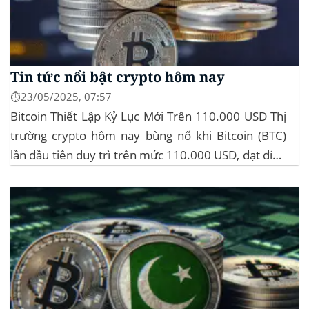
Tin tức nổi bật crypto hôm nay
⏱️23/05/2025, 07:57
Bitcoin Thiết Lập Kỷ Lục Mới Trên 110.000 USD Thị
trường crypto hôm nay bùng nổ khi Bitcoin (BTC)
lần đầu tiên duy trì trên mức 110.000 USD, đạt đỉnh
gần 112.000 USD, tăng hơn 3% trong 24 giờ. Đây là
mức giá cao nhất từ trước đến nay của...