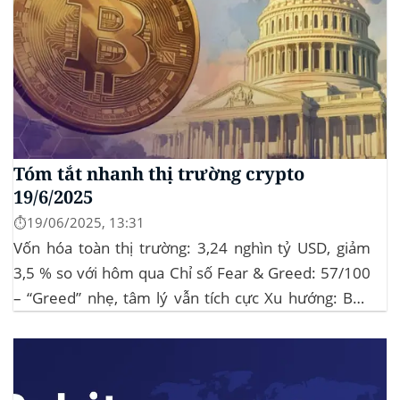
Tóm tắt nhanh thị trường crypto
19/6/2025
⏱️19/06/2025, 13:31
Vốn hóa toàn thị trường: 3,24 nghìn tỷ USD, giảm
3,5 % so với hôm qua Chỉ số Fear & Greed: 57/100
– “Greed” nhẹ, tâm lý vẫn tích cực Xu hướng: BTC
giữ vững 104 k USD sẽ củng cố đà đi ngang-tích lũy,
tạo bàn đạp cho altcoin...