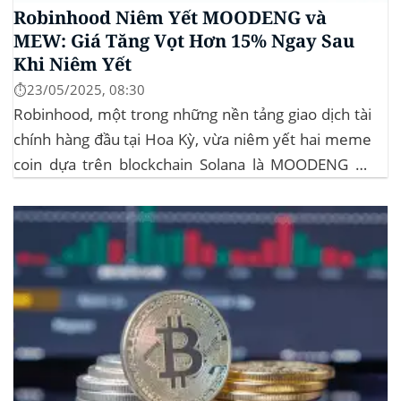
Robinhood Niêm Yết MOODENG và
MEW: Giá Tăng Vọt Hơn 15% Ngay Sau
Khi Niêm Yết
⏱️23/05/2025, 08:30
Robinhood, một trong những nền tảng giao dịch tài
chính hàng đầu tại Hoa Kỳ, vừa niêm yết hai meme
coin dựa trên blockchain Solana là MOODENG và
MEW. Thông tin này đã kích hoạt đợt tăng giá mạnh
mẽ cho cả hai đồng tiền số, với mức tăng hơn...