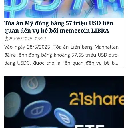
Tòa án Mỹ đóng băng 57 triệu USD liên
quan đến vụ bê bối memecoin LIBRA
⏱️29/05/2025, 08:37
Vào ngày 28/5/2025, Tòa án Liên bang Manhattan
đã ra lệnh đóng băng khoảng 57,65 triệu USD dưới
dạng USDC, được cho là liên quan đến vụ bê bối
memecoin LIBRA. Đây là một phần trong vụ kiện
tập thể do Burwick Law đại diện, cáo buộc các công
ty...