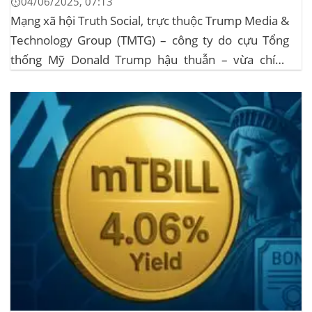
⏱️04/06/2025, 07:13
Mạng xã hội Truth Social, trực thuộc Trump Media &
Technology Group (TMTG) – công ty do cựu Tổng
thống Mỹ Donald Trump hậu thuẫn – vừa chính
thức đệ trình hồ sơ lên Ủy ban Chứng khoán và Giao
dịch Mỹ (SEC) để xin phê duyệt quỹ ETF Bitcoin...