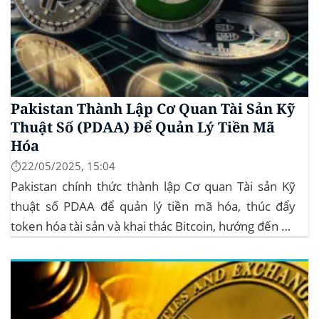
Pakistan Thành Lập Cơ Quan Tài Sản Kỹ
Thuật Số (PDAA) Để Quản Lý Tiền Mã
Hóa
⏱️22/05/2025, 15:04
Pakistan chính thức thành lập Cơ quan Tài sản Kỹ
thuật số PDAA để quản lý tiền mã hóa, thúc đẩy
token hóa tài sản và khai thác Bitcoin, hướng đến hệ
sinh thái crypto bền vững. Cơ quan Quản lý Tiền Mã
Hóa Mới tại Pakistan Chính phủ Pakistan...