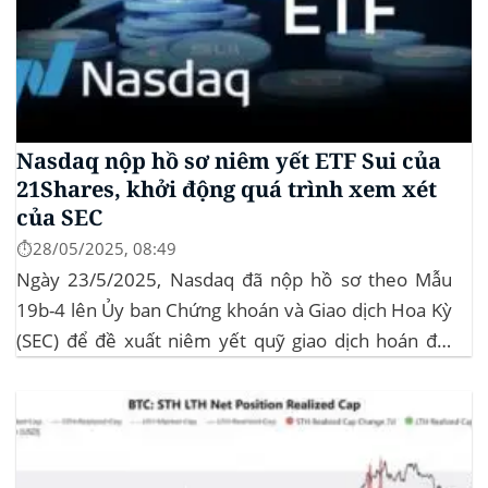
Nasdaq nộp hồ sơ niêm yết ETF Sui của
21Shares, khởi động quá trình xem xét
của SEC
⏱️28/05/2025, 08:49
Ngày 23/5/2025, Nasdaq đã nộp hồ sơ theo Mẫu
19b-4 lên Ủy ban Chứng khoán và Giao dịch Hoa Kỳ
(SEC) để đề xuất niêm yết quỹ giao dịch hoán đổi
(ETF) Sui của 21Shares. Động thái này khởi động quá
trình xem xét chính thức của SEC đối với...