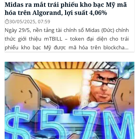
Midas ra mắt trái phiếu kho bạc Mỹ mã
hóa trên Algorand, lợi suất 4,06%
⏱️30/05/2025, 07:59
Ngày 29/5, nền tảng tài chính số Midas (Đức) chính
thức giới thiệu mTBILL – token đại diện cho trái
phiếu kho bạc Mỹ được mã hóa trên blockchain
Algorand, mang lại lợi suất ròng 4,06%/năm mà
không yêu cầu mức đầu tư tối thiểu. mTBILL được
bảo chứng bằng...