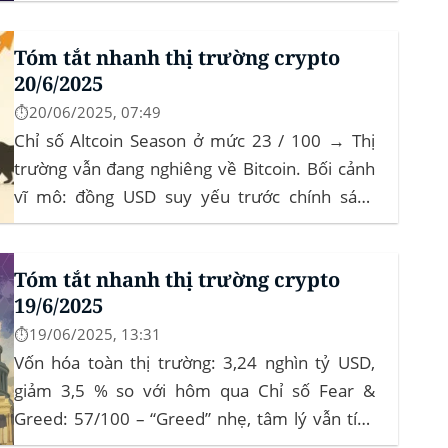
tháng‍ Bitcoin dominance: ở mức 63%, giữ
vững vai trò dẫn dắt khi altcoin điều chỉnh nhẹ.
Tóm tắt nhanh thị trường crypto
Tin tức nổi bật...
20/6/2025
⏱️20/06/2025, 07:49
Chỉ số Altcoin Season ở mức 23 / 100 → Thị
trường vẫn đang nghiêng về Bitcoin. Bối cảnh
vĩ mô: đồng USD suy yếu trước chính sách
“Trumponomics”, nhà đầu tư tìm đến vàng và
crypto như “nơi trú ẩn” mới. Sự kiện Chi tiết
Tóm tắt nhanh thị trường crypto
Hack 100 triệu USD...
19/6/2025
⏱️19/06/2025, 13:31
Vốn hóa toàn thị trường: 3,24 nghìn tỷ USD,
giảm 3,5 % so với hôm qua Chỉ số Fear &
Greed: 57/100 – “Greed” nhẹ, tâm lý vẫn tích
cực Xu hướng: BTC giữ vững 104 k USD sẽ