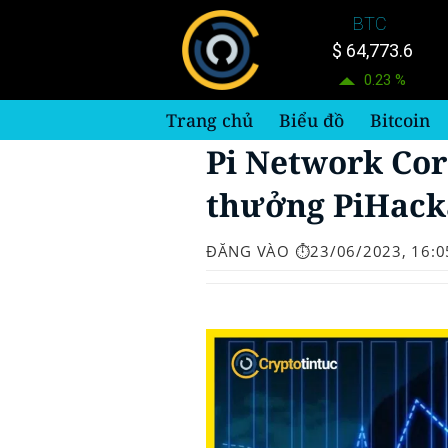
Bỏ
BTC
qua
$ 64,773.6
nội
0.23 %
dung
Trang chủ
Biểu đồ
Bitcoin
Pi Network Cor
thưởng PiHack
ĐĂNG VÀO
⏱️23/06/2023, 16:0