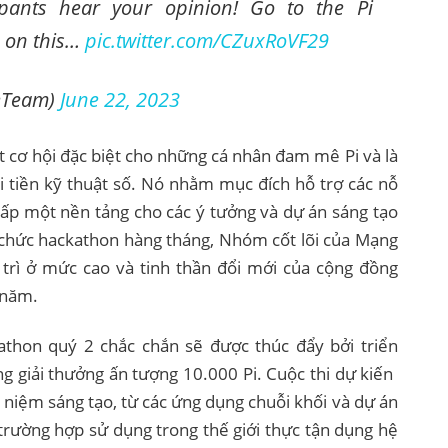
ipants hear your opinion! Go to the Pi
e on this…
pic.twitter.com/CZuxRoVF29
eTeam)
June 22, 2023
t cơ hội đặc biệt cho những cá nhân đam mê Pi và là
ại tiền kỹ thuật số. Nó nhằm mục đích hỗ trợ các nỗ
g cấp một nền tảng cho các ý tưởng và dự án sáng tạo
 chức hackathon hàng tháng, Nhóm cốt lõi của Mạng
trì ở mức cao và tinh thần đổi mới của cộng đồng
 năm.
thon quý 2 chắc chắn sẽ được thúc đẩy bởi triển
giải thưởng ấn tượng 10.000 Pi. Cuộc thi dự kiến ​​​​
hái niệm sáng tạo, từ các ứng dụng chuỗi khối và dự án
 trường hợp sử dụng trong thế giới thực tận dụng hệ