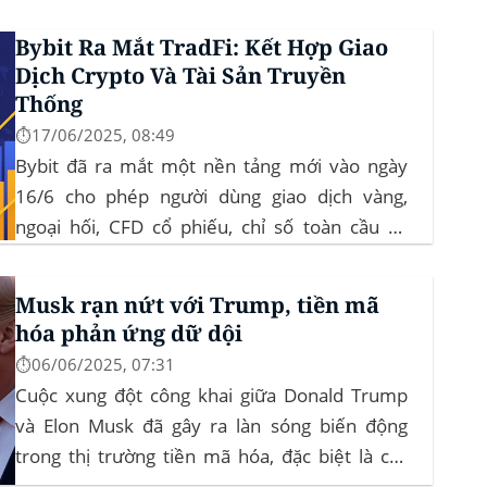
củng cố đà đi ngang-tích lũy, tạo bàn đạp cho
Bybit Ra Mắt TradFi: Kết Hợp Giao
altcoin...
Dịch Crypto Và Tài Sản Truyền
Thống
⏱️17/06/2025, 08:49
Bybit đã ra mắt một nền tảng mới vào ngày
16/6 cho phép người dùng giao dịch vàng,
ngoại hối, CFD cổ phiếu, chỉ số toàn cầu và
hàng hóa trực tiếp trên ứng dụng của mình –
đây là lần đầu tiên một sàn giao dịch tiền mã
Musk rạn nứt với Trump, tiền mã
hóa...
hóa phản ứng dữ dội
⏱️06/06/2025, 07:31
Cuộc xung đột công khai giữa Donald Trump
và Elon Musk đã gây ra làn sóng biến động
trong thị trường tiền mã hóa, đặc biệt là các
đồng meme coin. Elon Musk rời khỏi D.O.G.E.