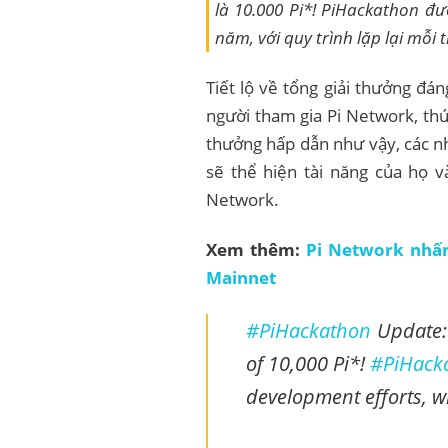
là 10.000 Pi*! PiHackathon đư
năm, với quy trình lặp lại mỗi 
Tiết lộ về tổng giải thưởng đá
người tham gia Pi Network, th
thưởng hấp dẫn như vậy, các n
sẽ thể hiện tài năng của họ 
Network.
Xem thêm:
Pi Network nhấ
Mainnet
#PiHackathon
Update: 
of 10,000 Pi*!
#PiHack
development efforts, w