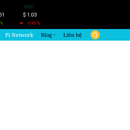
XRP
51
$ 1.03
 %
-0.90 %
Pi Network
Blog
Liên hệ