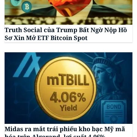
Truth Social của Trump Bất Ngờ Nộp Hồ
Sơ Xin Mở ETF Bitcoin Spot
Midas ra mắt trái phiếu kho bạc Mỹ mã
hóa trên Algorand, lợi suất 4,06%