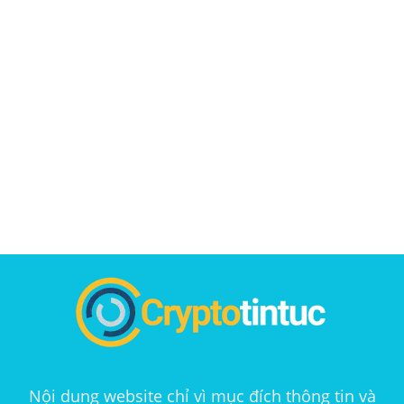
Nội dung website chỉ vì mục đích thông tin và