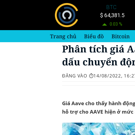
Bỏ
BTC
qua
$ 64,381.5
nội
0.03 %
dung
Trang chủ
Biểu đồ
Bitcoin
Phân tích giá 
dấu chuyển độn
ĐĂNG VÀO
⏱️14/08/2022, 16:2
Giá Aave cho thấy hành động 
hỗ trợ cho AAVE hiện ở mức 