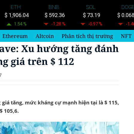
ETH
BNB
SOL
DOG
$ 1,906.04
$ 592.36
$ 73.19
$ 0.06
1.54 %
-1.28 %
-0.97 %
-1.4
Ethereum
Altcoin
Phân tích thị trường
NFT
Aave: Xu hướng tăng đánh
g giá trên $ 112
7
giá tăng, mức kháng cự mạnh hiện tại là $ 115,
$ 105,6.