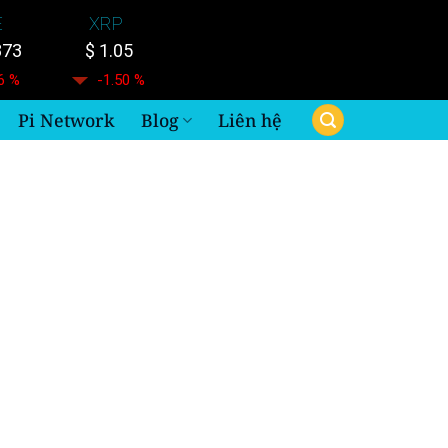
E
XRP
873
$ 1.05
6 %
-1.50 %
Pi Network
Blog
Liên hệ