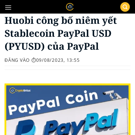
Bỏ
qua
Huobi công bố niêm yết
nội
dung
Stablecoin PayPal USD
(PYUSD) của PayPal
ĐĂNG VÀO
⏱️09/08/2023, 13:55