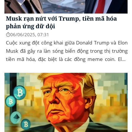
Musk rạn nứt với Trump, tiền mã hóa
phản ứng dữ dội
⏱️06/06/2025, 07:31
Cuộc xung đột công khai giữa Donald Trump và Elon
Musk đã gây ra làn sóng biến động trong thị trường
tiền mã hóa, đặc biệt là các đồng meme coin. Elon
Musk rời khỏi D.O.G.E. (Department of
Government...