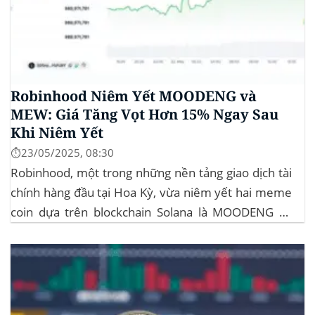
Robinhood Niêm Yết MOODENG và
MEW: Giá Tăng Vọt Hơn 15% Ngay Sau
Khi Niêm Yết
⏱️23/05/2025, 08:30
Robinhood, một trong những nền tảng giao dịch tài
chính hàng đầu tại Hoa Kỳ, vừa niêm yết hai meme
coin dựa trên blockchain Solana là MOODENG và
MEW. Thông tin này đã kích hoạt đợt tăng giá mạnh
mẽ cho cả hai đồng tiền số, với mức tăng hơn...