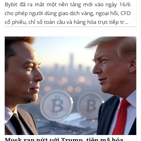
Bybit đã ra mắt một nền tảng mới vào ngày 16/6
cho phép người dùng giao dịch vàng, ngoại hối, CFD
cổ phiếu, chỉ số toàn cầu và hàng hóa trực tiếp trên
ứng dụng của mình – đây là lần đầu tiên một sàn
giao dịch tiền mã hóa...
Musk rạn nứt với Trump, tiền mã hóa