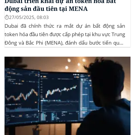
Dubai triển khai dự án token hóa bất
động sản đầu tiên tại MENA
⏱️27/05/2025, 08:03
Dubai đã chính thức ra mắt dự án bất động sản
token hóa đầu tiên được cấp phép tại khu vực Trung
Đông và Bắc Phi (MENA), đánh dấu bước tiến quan
trọng trong việc ứng dụng công nghệ blockchain
vào lĩnh vực bất động sản. Dự án này là...