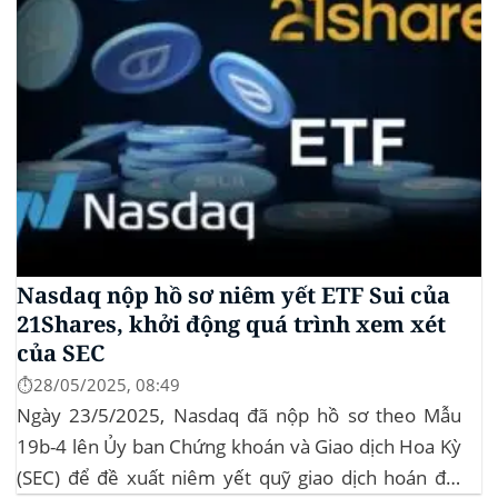
Nasdaq nộp hồ sơ niêm yết ETF Sui của
21Shares, khởi động quá trình xem xét
của SEC
⏱️28/05/2025, 08:49
Ngày 23/5/2025, Nasdaq đã nộp hồ sơ theo Mẫu
19b-4 lên Ủy ban Chứng khoán và Giao dịch Hoa Kỳ
(SEC) để đề xuất niêm yết quỹ giao dịch hoán đổi