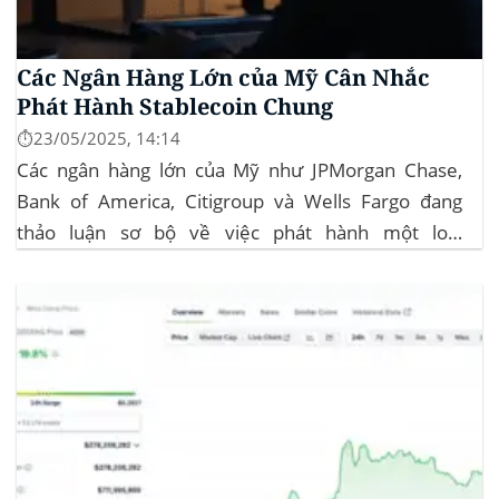
Các Ngân Hàng Lớn của Mỹ Cân Nhắc
Phát Hành Stablecoin Chung
⏱️23/05/2025, 14:14
Các ngân hàng lớn của Mỹ như JPMorgan Chase,
Bank of America, Citigroup và Wells Fargo đang
thảo luận sơ bộ về việc phát hành một loại
stablecoin chung. Động thái này nhằm đối phó với
sự cạnh tranh ngày càng tăng từ ngành công nghiệp
tiền điện tử. Các...