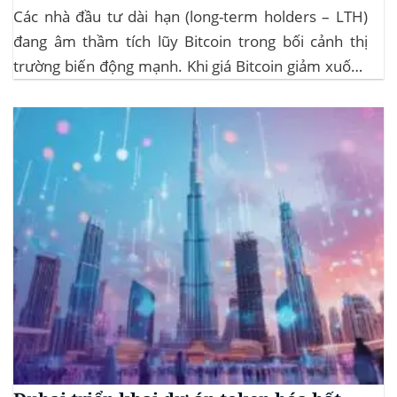
Các nhà đầu tư dài hạn (long-term holders – LTH)
đang âm thầm tích lũy Bitcoin trong bối cảnh thị
trường biến động mạnh. Khi giá Bitcoin giảm xuống
dưới 109.000 USD, hai đợt thanh lý lớn đã xảy ra,
khiến hơn 185 triệu USD vị thế mua bị xóa...