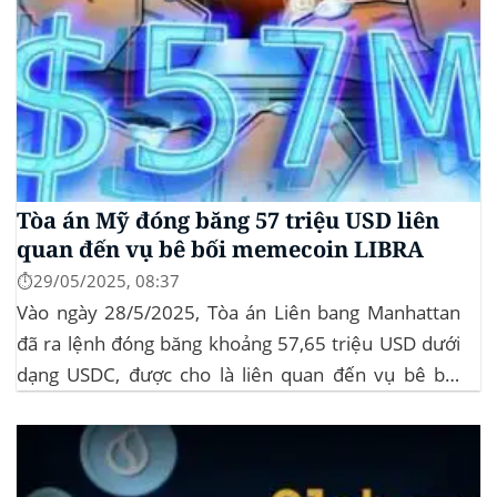
Tòa án Mỹ đóng băng 57 triệu USD liên
quan đến vụ bê bối memecoin LIBRA
⏱️29/05/2025, 08:37
Vào ngày 28/5/2025, Tòa án Liên bang Manhattan
đã ra lệnh đóng băng khoảng 57,65 triệu USD dưới
dạng USDC, được cho là liên quan đến vụ bê bối
memecoin LIBRA. Đây là một phần trong vụ kiện
tập thể do Burwick Law đại diện, cáo buộc các công
ty...