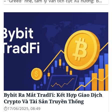
– “Greed” nhẹ, tâm lý vẫn tích cực Xu hướng: BTC
giữ vững 104 k USD sẽ củng cố đà đi ngang-tích lũy,
tạo bàn đạp cho altcoin...
Bybit Ra Mắt TradFi: Kết Hợp Giao Dịch
Crypto Và Tài Sản Truyền Thống
⏱️17/06/2025, 08:49