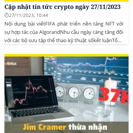
Cập nhật tin tức crypto ngày 27/11/2023
⏱️27/11/2023, 10:44
Nội dung bài viếtFIFA phát triển nền tảng NFT với
sự hợp tác của AlgorandNhu cầu ngày càng tăng đối
với các bộ sưu tập thể thao kỹ thuật sốkết luậnTổng
quan thị trường 27/11 BTC đóng 1 cây nến tuần
xanh lần thứ tuần liên tiếp nhưng volume giảm...