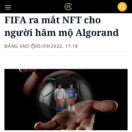
Bỏ
qua
FIFA ra mắt NFT cho
nội
dung
người hâm mộ Algorand
ĐĂNG VÀO
⏱️05/09/2022, 17:18