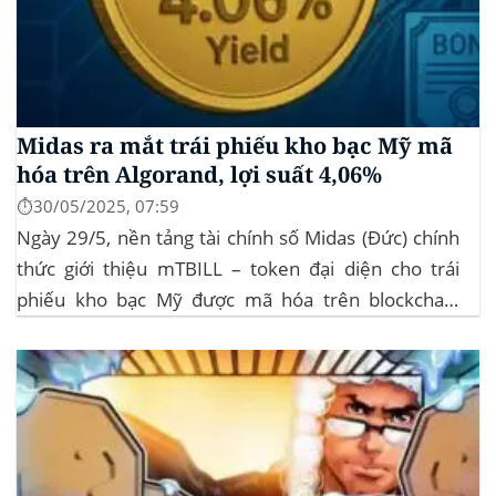
Midas ra mắt trái phiếu kho bạc Mỹ mã
hóa trên Algorand, lợi suất 4,06%
⏱️30/05/2025, 07:59
Ngày 29/5, nền tảng tài chính số Midas (Đức) chính
thức giới thiệu mTBILL – token đại diện cho trái
phiếu kho bạc Mỹ được mã hóa trên blockchain
Algorand, mang lại lợi suất ròng 4,06%/năm mà
không yêu cầu mức đầu tư tối thiểu. mTBILL được
bảo chứng bằng...