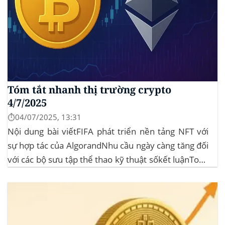
Tóm tắt nhanh thị trường crypto
4/7/2025
⏱️04/07/2025, 13:31
Nội dung bài viếtFIFA phát triển nền tảng NFT với
sự hợp tác của AlgorandNhu cầu ngày càng tăng đối
với các bộ sưu tập thể thao kỹ thuật sốkết luậnToàn
cảnh thị trường Vốn hoá thị trường: 3,45 nghìn tỷ
USD, giảm khoảng 3% trong 24 giờ, phản ánh...