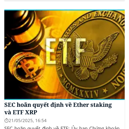
sinh thái crypto bền vững. Nội dung bài viếtFIFA
phát triển nền tảng NFT với sự hợp tác...
SEC hoãn quyết định về Ether staking
và ETF XRP
⏱️21/05/2025, 16:54
SEC hoãn quyết định về ETF: Ủy ban Chứng khoán