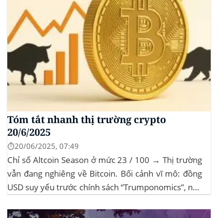
Tóm tắt nhanh thị trường crypto
20/6/2025
⏱️20/06/2025, 07:49
Chỉ số Altcoin Season ở mức 23 / 100 → Thị trường
vẫn đang nghiêng về Bitcoin. Bối cảnh vĩ mô: đồng
USD suy yếu trước chính sách “Trumponomics”, nhà
đầu tư tìm đến vàng và crypto như “nơi trú ẩn” mới.
Sự kiện Chi tiết Hack 100 triệu USD...