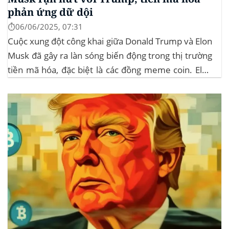
phản ứng dữ dội
⏱️06/06/2025, 07:31
Cuộc xung đột công khai giữa Donald Trump và Elon
Musk đã gây ra làn sóng biến động trong thị trường
tiền mã hóa, đặc biệt là các đồng meme coin. Elon
Musk rời khỏi D.O.G.E. (Department of
Government Efficiency) và chỉ trích dự luật “Big
Beautiful Bill” của Trump,...