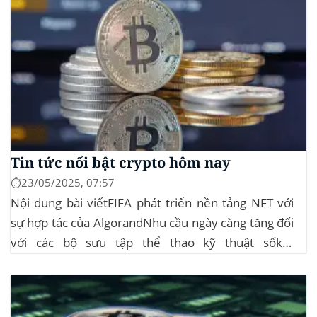
Tin tức nổi bật crypto hôm nay
⏱️23/05/2025, 07:57
Nội dung bài viếtFIFA phát triển nền tảng NFT với
sự hợp tác của AlgorandNhu cầu ngày càng tăng đối
với các bộ sưu tập thể thao kỹ thuật sốkết
luậnBitcoin Thiết Lập Kỷ Lục Mới Trên 110.000 USD
Thị trường crypto hôm nay bùng nổ khi Bitcoin
(BTC) lần...