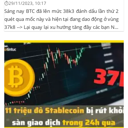
⏱️29/11/2023, 10:17
Sáng nay BTC đã lên mức 38k3 đánh dấu lần thứ 2
quét qua mốc này và hiện tại đang dao động ở vùng
37k8 --> Lại quay lại xu hướng tăng đây các bạn Nội
dung bài viếtFIFA phát triển nền tảng NFT với sự
hợp tác của AlgorandNhu...