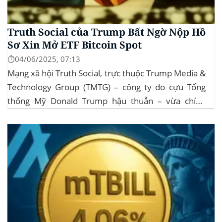
Truth Social của Trump Bất Ngờ Nộp Hồ
Sơ Xin Mở ETF Bitcoin Spot
⏱️04/06/2025, 07:13
Mạng xã hội Truth Social, trực thuộc Trump Media &
Technology Group (TMTG) – công ty do cựu Tổng
thống Mỹ Donald Trump hậu thuẫn – vừa chính
thức đệ trình hồ sơ lên Ủy ban Chứng khoán và Giao
dịch Mỹ (SEC) để xin phê duyệt quỹ ETF Bitcoin...