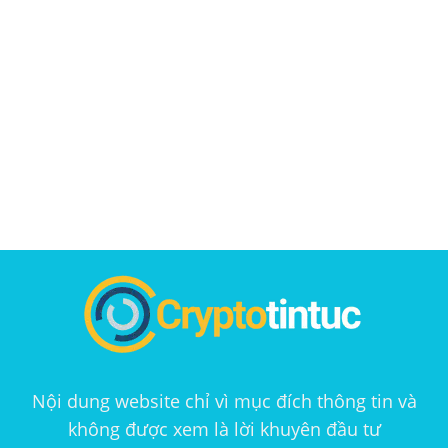
Nội dung website chỉ vì mục đích thông tin và
không được xem là lời khuyên đầu tư