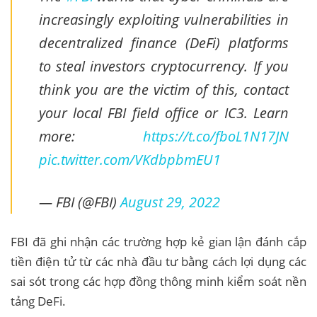
increasingly exploiting vulnerabilities in
decentralized finance (DeFi) platforms
to steal investors cryptocurrency. If you
think you are the victim of this, contact
your local FBI field office or IC3. Learn
more:
https://t.co/fboL1N17JN
pic.twitter.com/VKdbpbmEU1
— FBI (@FBI)
August 29, 2022
FBI đã ghi nhận các trường hợp kẻ gian lận đánh cắp
tiền điện tử từ các nhà đầu tư bằng cách lợi dụng các
sai sót trong các hợp đồng thông minh kiểm soát nền
tảng DeFi.