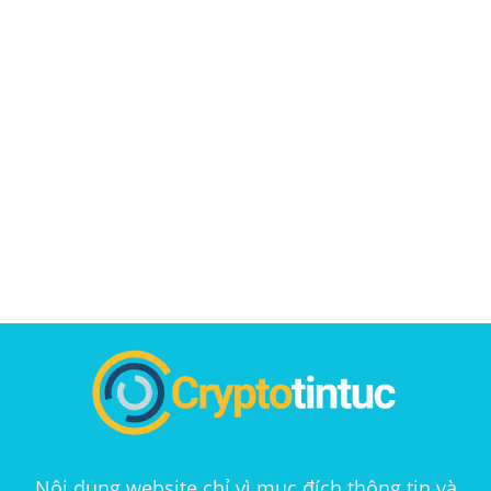
Nội dung website chỉ vì mục đích thông tin và