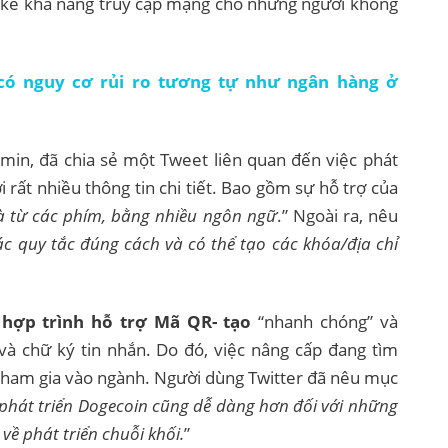
g kể khả năng truy cập mạng cho những người không
có nguy cơ rủi ro tương tự như ngân hàng ở
min, đã chia sẻ một Tweet liên quan đến việc phát
 rất nhiều thông tin chi tiết. Bao gồm sự hỗ trợ của
à từ các phím, bằng nhiều ngôn ngữ
.” Ngoài ra, nêu
ác quy tắc đúng cách và có thể tạo các khóa/địa chỉ
 hợp trình hỗ trợ Mã QR- tạo
“nhanh chóng” và
 và chữ ký tin nhắn. Do đó, việc nâng cấp đang tìm
tham gia vào ngành. Người dùng Twitter đã nêu mục
 phát triển Dogecoin cũng dễ dàng hơn đối với những
về phát triển chuỗi khối.
”