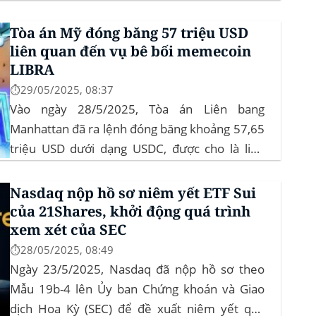
blockchain Algorand, mang lại lợi suất ròng
4,06%/năm mà không yêu cầu mức đầu tư tối
Tòa án Mỹ đóng băng 57 triệu USD
thiểu. mTBILL được bảo chứng bằng...
liên quan đến vụ bê bối memecoin
LIBRA
⏱️29/05/2025, 08:37
Vào ngày 28/5/2025, Tòa án Liên bang
Manhattan đã ra lệnh đóng băng khoảng 57,65
triệu USD dưới dạng USDC, được cho là liên
quan đến vụ bê bối memecoin LIBRA. Đây là
một phần trong vụ kiện tập thể do Burwick
Nasdaq nộp hồ sơ niêm yết ETF Sui
Law đại diện, cáo buộc các công ty...
của 21Shares, khởi động quá trình
xem xét của SEC
⏱️28/05/2025, 08:49
Ngày 23/5/2025, Nasdaq đã nộp hồ sơ theo
Mẫu 19b-4 lên Ủy ban Chứng khoán và Giao
dịch Hoa Kỳ (SEC) để đề xuất niêm yết quỹ