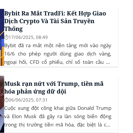
củng cố đà đi ngang-tích lũy, tạo bàn đạp cho
Bybit Ra Mắt TradFi: Kết Hợp Giao
altcoin...
Dịch Crypto Và Tài Sản Truyền
Thống
⏱️17/06/2025, 08:49
Bybit đã ra mắt một nền tảng mới vào ngày
16/6 cho phép người dùng giao dịch vàng,
ngoại hối, CFD cổ phiếu, chỉ số toàn cầu và
hàng hóa trực tiếp trên ứng dụng của mình –
đây là lần đầu tiên một sàn giao dịch tiền mã
Musk rạn nứt với Trump, tiền mã
hóa...
hóa phản ứng dữ dội
⏱️06/06/2025, 07:31
Cuộc xung đột công khai giữa Donald Trump
và Elon Musk đã gây ra làn sóng biến động
trong thị trường tiền mã hóa, đặc biệt là các
đồng meme coin. Elon Musk rời khỏi D.O.G.E.