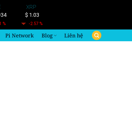
E
XRP
934
$ 1.03
1 %
-2.57 %
Pi Network
Blog
Liên hệ