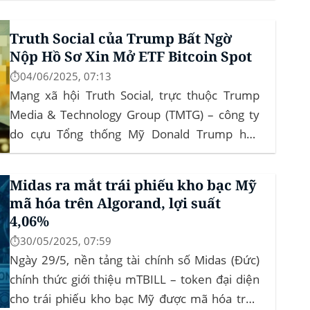
(Department of Government Efficiency) và chỉ
Truth Social của Trump Bất Ngờ
trích dự luật “Big Beautiful Bill” của Trump,...
Nộp Hồ Sơ Xin Mở ETF Bitcoin Spot
⏱️04/06/2025, 07:13
Mạng xã hội Truth Social, trực thuộc Trump
Media & Technology Group (TMTG) – công ty
do cựu Tổng thống Mỹ Donald Trump hậu
thuẫn – vừa chính thức đệ trình hồ sơ lên Ủy
ban Chứng khoán và Giao dịch Mỹ (SEC) để xin
Midas ra mắt trái phiếu kho bạc Mỹ
phê duyệt quỹ ETF Bitcoin...
mã hóa trên Algorand, lợi suất
4,06%
⏱️30/05/2025, 07:59
Ngày 29/5, nền tảng tài chính số Midas (Đức)
chính thức giới thiệu mTBILL – token đại diện
cho trái phiếu kho bạc Mỹ được mã hóa trên