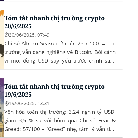
tháng‍ Bitcoin dominance: ở mức 63%, giữ
vững vai trò dẫn dắt khi altcoin điều chỉnh nhẹ.
Tóm tắt nhanh thị trường crypto
Tin tức nổi bật...
20/6/2025
⏱️20/06/2025, 07:49
Chỉ số Altcoin Season ở mức 23 / 100 → Thị
trường vẫn đang nghiêng về Bitcoin. Bối cảnh
vĩ mô: đồng USD suy yếu trước chính sách
“Trumponomics”, nhà đầu tư tìm đến vàng và
crypto như “nơi trú ẩn” mới. Sự kiện Chi tiết
Tóm tắt nhanh thị trường crypto
Hack 100 triệu USD...
19/6/2025
⏱️19/06/2025, 13:31
Vốn hóa toàn thị trường: 3,24 nghìn tỷ USD,
giảm 3,5 % so với hôm qua Chỉ số Fear &
Greed: 57/100 – “Greed” nhẹ, tâm lý vẫn tích
cực Xu hướng: BTC giữ vững 104 k USD sẽ