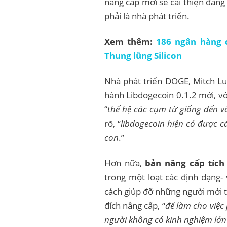
nâng cấp mới sẽ cải thiện đán
phải là nhà phát triển.
Xem thêm:
186 ngân hàng 
Thung lũng Silicon
Nhà phát triển DOGE, Mitch Lu
hành Libdogecoin 0.1.2 mới, với
“
thế hệ các cụm từ giống đến v
rõ, “
libdogecoin hiện có được c
con
.”
Hơn nữa,
bản nâng cấp tích
trong một loạt các định dạng-
cách giúp đỡ những người mới 
đích nâng cấp, “
để làm cho việc
người không có kinh nghiệm lớn 