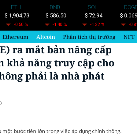
ETH
BNB
SOL
DOG
$ 1,904.73
$ 586.50
$ 72.94
$ 0.06
-0.50 %
-1.40 %
-1.32 %
-0.8
Ethereum
Altcoin
Phân tích thị trường
NFT
E) ra mắt bản nâng cấp
ện khả năng truy cập cho
ông phải là nhà phát
0
một bước tiến lớn trong việc áp dụng chính thống.