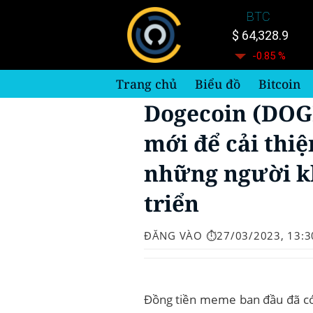
Bỏ
BTC
qua
$ 64,328.9
nội
-0.85 %
dung
Trang chủ
Biểu đồ
Bitcoin
Dogecoin (DOG
mới để cải thi
những người kh
triển
ĐĂNG VÀO
⏱️27/03/2023, 13:3
Đồng tiền meme ban đầu đã có 