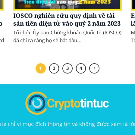
IOSCO nghiên cứu quy định về tài
E
o
sản tiền điện tử vào quý 2 năm 2023
l
Tổ chức Ủy ban Chứng khoán Quốc tế (IOSCO)
M
rd
đã chỉ ra rằng họ sẽ bắt đầu...
T
1
2
3
4
te chỉ vì mục đích thông tin và không được xem là lờ