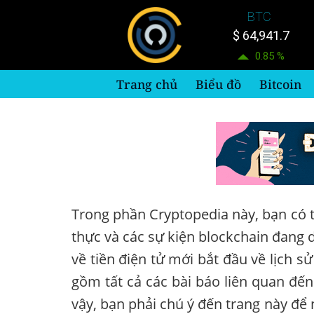
Bỏ
BTC
qua
$ 64,941.7
nội
0.85 %
dung
Trang chủ
Biểu đồ
Bitcoin
Trong phần Cryptopedia này, bạn có th
thực và các sự kiện blockchain đang 
về tiền điện tử mới bắt đầu về lịch s
gồm tất cả các bài báo liên quan đến
vậy, bạn phải chú ý đến trang này để 