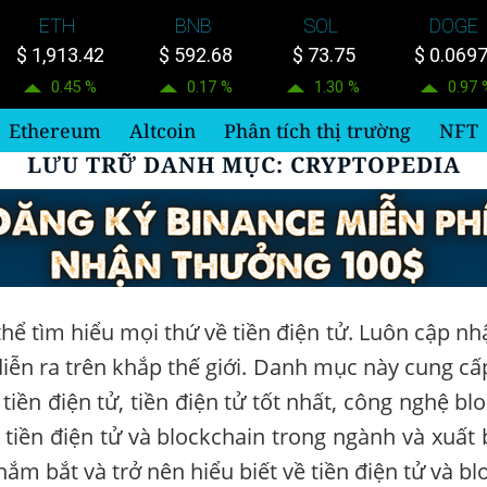
ETH
BNB
SOL
DOGE
$ 1,913.42
$ 592.68
$ 73.75
$ 0.069
0.45 %
0.17 %
1.30 %
0.97 
Ethereum
Altcoin
Phân tích thị trường
NFT
LƯU TRỮ DANH MỤC:
CRYPTOPEDIA
ể tìm hiểu mọi thứ về tiền điện tử. Luôn cập nhật 
diễn ra trên khắp thế giới. Danh mục này cung c
ử tiền điện tử, tiền điện tử tốt nhất, công nghệ b
 tiền điện tử và blockchain trong ngành và xuất 
nắm bắt và trở nên hiểu biết về tiền điện tử và b