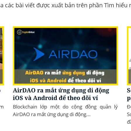
 các bài viết được xuất bản trên phần Tìm hiểu 
ỏ
AirDAO ra mắt ứng dụng di động
S
iOS và Android để theo dõi ví
p
ám
Blockchain lớp một do cộng đồng quản lý
Đ
AirDAO ra mắt ứng dụng di động...
S
đ