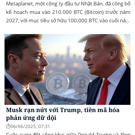
Metaplanet, một công ty đầu tư Nhật Bản, đã công bố
kế hoạch mua vào 210.000 BTC (Bitcoin) trước năm
2027, với mục tiêu sở hữu 100.000 BTC vào cuối năm
2026. Để thực hiện kế hoạch này, họ...
Musk rạn nứt với Trump, tiền mã hóa
phản ứng dữ dội
⏱️06/06/2025, 07:31
Cuộc xung đột công khai giữa Donald Trump và Elon