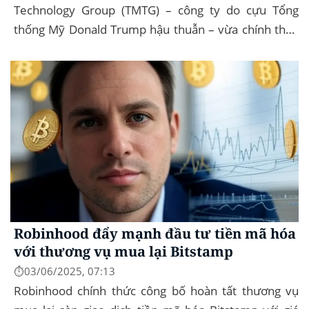
Technology Group (TMTG) – công ty do cựu Tổng
thống Mỹ Donald Trump hậu thuẫn – vừa chính thức
đệ trình hồ sơ lên Ủy ban Chứng khoán và...
Robinhood đẩy mạnh đầu tư tiền mã hóa
với thương vụ mua lại Bitstamp
⏱️03/06/2025, 07:13
Robinhood chính thức công bố hoàn tất thương vụ