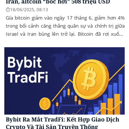
Iran, altcoin “bốc hơi” 508 triệu USD
⏱️18/06/2025, 08:13
Gía bitcoin giảm vào ngày 17 tháng 6, giảm hơn 4%
trong bối cảnh căng thẳng quân sự và chính trị giữa
Israel và Iran bùng lên trở lại. Bitcoin đã rơi xuống
mức thấp nhất trong ngày là...
Bybit Ra Mắt TradFi: Kết Hợp Giao Dịch
Crypto Và Tài Sản Truyền Thống