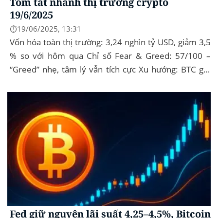
Tóm tắt nhanh thị trường crypto
19/6/2025
⏱️19/06/2025, 13:31
Vốn hóa toàn thị trường: 3,24 nghìn tỷ USD, giảm 3,5
% so với hôm qua Chỉ số Fear & Greed: 57/100 –
“Greed” nhẹ, tâm lý vẫn tích cực Xu hướng: BTC giữ
vững 104 k USD sẽ...
Fed giữ nguyên lãi suất 4,25–4,5%, Bitcoin