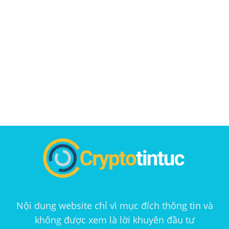
Nội dung website chỉ vì mục đích thông tin và
không được xem là lời khuyên đầu tư