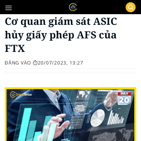
Bỏ
qua
Cơ quan giám sát ASIC
nội
dung
hủy giấy phép AFS của
FTX
ĐĂNG VÀO
⏱️20/07/2023, 13:27