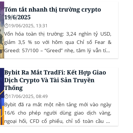
crypto như “nơi trú ẩn” mới. Sự kiện Chi tiết
Tóm tắt nhanh thị trường crypto
Hack 100 triệu USD...
19/6/2025
⏱️19/06/2025, 13:31
Vốn hóa toàn thị trường: 3,24 nghìn tỷ USD,
giảm 3,5 % so với hôm qua Chỉ số Fear &
Greed: 57/100 – “Greed” nhẹ, tâm lý vẫn tích
cực Xu hướng: BTC giữ vững 104 k USD sẽ
củng cố đà đi ngang-tích lũy, tạo bàn đạp cho
Bybit Ra Mắt TradFi: Kết Hợp Giao
altcoin...
Dịch Crypto Và Tài Sản Truyền
Thống
⏱️17/06/2025, 08:49
Bybit đã ra mắt một nền tảng mới vào ngày
16/6 cho phép người dùng giao dịch vàng,
ngoại hối, CFD cổ phiếu, chỉ số toàn cầu và
hàng hóa trực tiếp trên ứng dụng của mình –