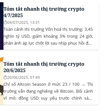
Tóm tắt nhanh thị trường crypto
4/7/2025
⏱️04/07/2025, 13:31
Toàn cảnh thị trường Vốn hoá thị trường: 3,45
nghìn tỷ USD, giảm khoảng 3% trong 24 giờ,
phản ánh áp lực chốt lời sau nhịp phục hồi đầu
tháng‍ Bitcoin dominance: ở mức 63%, giữ
vững vai trò dẫn dắt khi altcoin điều chỉnh nhẹ.
Tóm tắt nhanh thị trường crypto
Tin tức nổi bật...
20/6/2025
⏱️20/06/2025, 07:49
Chỉ số Altcoin Season ở mức 23 / 100 → Thị
trường vẫn đang nghiêng về Bitcoin. Bối cảnh
vĩ mô: đồng USD suy yếu trước chính sách
“Trumponomics”, nhà đầu tư tìm đến vàng và