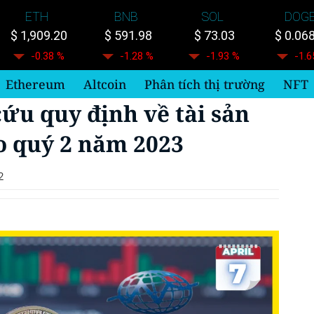
ETH
BNB
SOL
DOG
$ 1,909.20
$ 591.98
$ 73.03
$ 0.06
-0.38 %
-1.28 %
-1.93 %
-1.6
Ethereum
Altcoin
Phân tích thị trường
NFT
ứu quy định về tài sản
ào quý 2 năm 2023
2