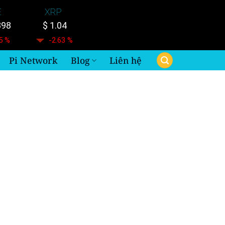
E
XRP
898
$ 1.04
5 %
-2.63 %
Pi Network
Blog
Liên hệ