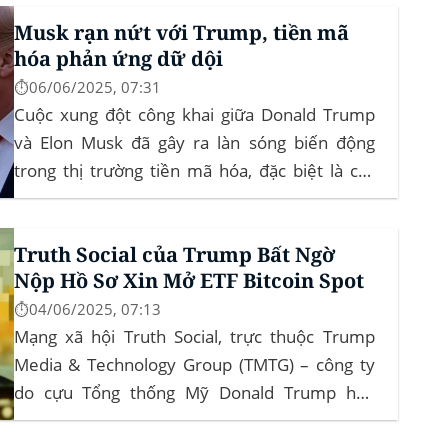
đây là lần đầu tiên một sàn giao dịch tiền mã
Musk rạn nứt với Trump, tiền mã
hóa...
hóa phản ứng dữ dội
⏱️06/06/2025, 07:31
Cuộc xung đột công khai giữa Donald Trump
và Elon Musk đã gây ra làn sóng biến động
trong thị trường tiền mã hóa, đặc biệt là các
đồng meme coin. Elon Musk rời khỏi D.O.G.E.
(Department of Government Efficiency) và chỉ
Truth Social của Trump Bất Ngờ
trích dự luật “Big Beautiful Bill” của Trump,...
Nộp Hồ Sơ Xin Mở ETF Bitcoin Spot
⏱️04/06/2025, 07:13
Mạng xã hội Truth Social, trực thuộc Trump
Media & Technology Group (TMTG) – công ty
do cựu Tổng thống Mỹ Donald Trump hậu
thuẫn – vừa chính thức đệ trình hồ sơ lên Ủy