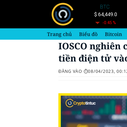
Bỏ
BTC
qua
$ 64,449.0
nội
-0.45 %
dung
Trang chủ
Biểu đồ
Bitcoin
IOSCO nghiên c
tiền điện tử v
ĐĂNG VÀO
⏱️08/04/2023, 00:1