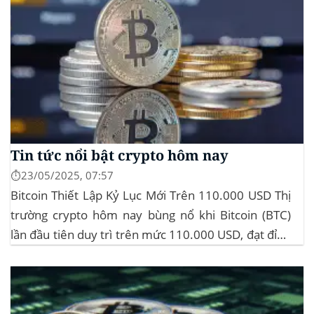
Tin tức nổi bật crypto hôm nay
⏱️23/05/2025, 07:57
Bitcoin Thiết Lập Kỷ Lục Mới Trên 110.000 USD Thị
trường crypto hôm nay bùng nổ khi Bitcoin (BTC)
lần đầu tiên duy trì trên mức 110.000 USD, đạt đỉnh
gần 112.000 USD, tăng hơn 3% trong 24 giờ. Đây là
mức giá cao nhất từ trước đến nay của...