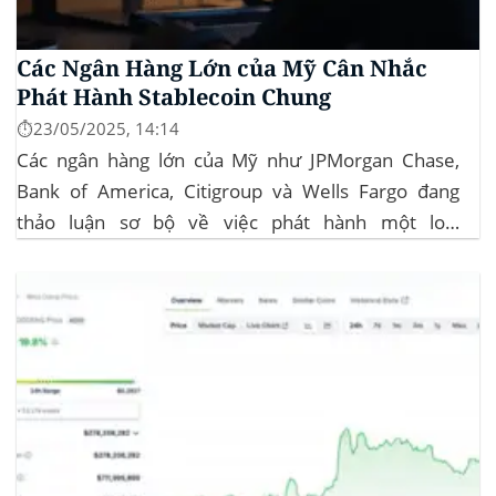
Các Ngân Hàng Lớn của Mỹ Cân Nhắc
Phát Hành Stablecoin Chung
⏱️23/05/2025, 14:14
Các ngân hàng lớn của Mỹ như JPMorgan Chase,
Bank of America, Citigroup và Wells Fargo đang
thảo luận sơ bộ về việc phát hành một loại
stablecoin chung. Động thái này nhằm đối phó với
sự cạnh tranh ngày càng tăng từ ngành công nghiệp
tiền điện tử. Các...