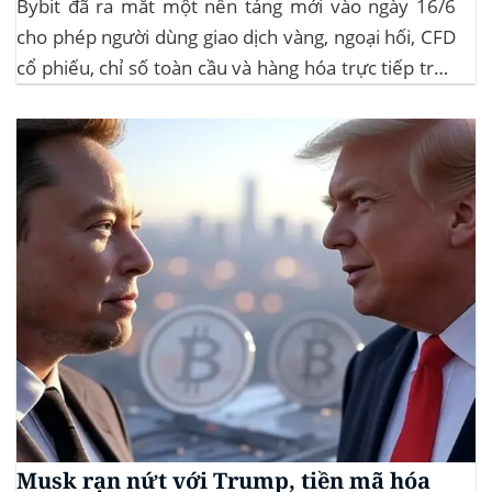
Bybit đã ra mắt một nền tảng mới vào ngày 16/6
cho phép người dùng giao dịch vàng, ngoại hối, CFD
cổ phiếu, chỉ số toàn cầu và hàng hóa trực tiếp trên
ứng dụng của mình – đây là lần đầu tiên một sàn
giao dịch tiền mã hóa...
Musk rạn nứt với Trump, tiền mã hóa