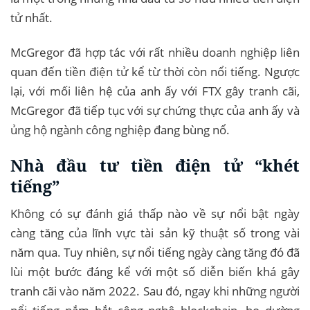
tử nhất.
McGregor đã hợp tác với rất nhiều doanh nghiệp liên
quan đến tiền điện tử kể từ thời còn nổi tiếng. Ngược
lại, với mối liên hệ của anh ấy với FTX gây tranh cãi,
McGregor đã tiếp tục với sự chứng thực của anh ấy và
ủng hộ ngành công nghiệp đang bùng nổ.
Nhà đầu tư tiền điện tử “khét
tiếng”
Không có sự đánh giá thấp nào về sự nổi bật ngày
càng tăng của lĩnh vực tài sản kỹ thuật số trong vài
năm qua. Tuy nhiên, sự nổi tiếng ngày càng tăng đó đã
lùi một bước đáng kể với một số diễn biến khá gây
tranh cãi vào năm 2022. Sau đó, ngay khi những người