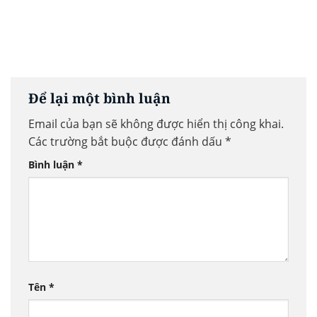
Để lại một bình luận
Email của bạn sẽ không được hiển thị công khai.
Các trường bắt buộc được đánh dấu
*
Bình luận
*
Tên
*