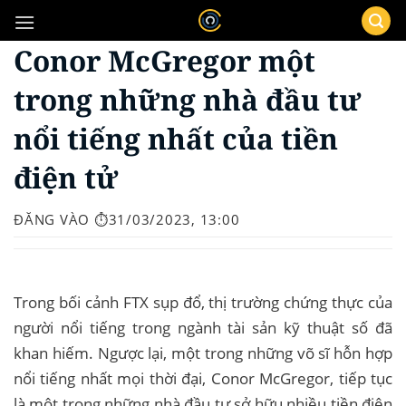
Bỏ
qua
Conor McGregor một
nội
dung
trong những nhà đầu tư
nổi tiếng nhất của tiền
điện tử
ĐĂNG VÀO
⏱️31/03/2023, 13:00
Trong bối cảnh FTX sụp đổ, thị trường chứng thực của
người nổi tiếng trong ngành tài sản kỹ thuật số đã
khan hiếm. Ngược lại, một trong những võ sĩ hỗn hợp
nổi tiếng nhất mọi thời đại, Conor McGregor, tiếp tục
là một trong những nhà đầu tư sở hữu nhiều tiền điện