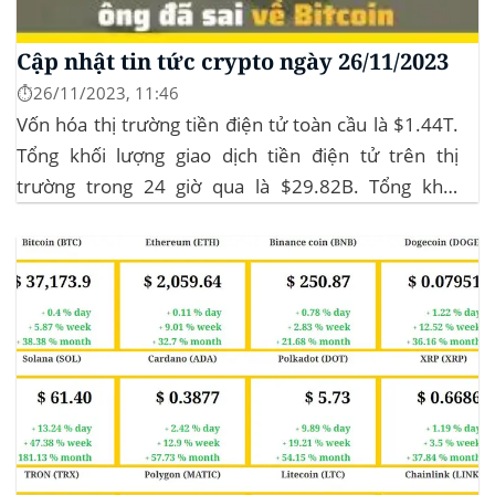
Cập nhật tin tức crypto ngày 26/11/2023
⏱️26/11/2023, 11:46
Vốn hóa thị trường tiền điện tử toàn cầu là $1.44T.
Tổng khối lượng giao dịch tiền điện tử trên thị
trường trong 24 giờ qua là $29.82B. Tổng khối
lượng giao dịch DeFi hiện tại là $3.51B,
chiếm 11.77% tổng khối lượng giao dịch tiền điện tử
trong 24 giờ. Khối lượng giao dịch của...