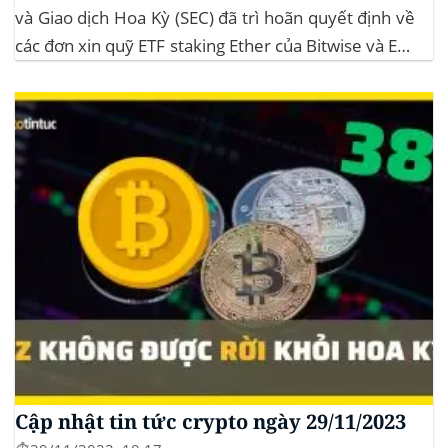
và Giao dịch Hoa Kỳ (SEC) đã trì hoãn quyết định về
các đơn xin quỹ ETF staking Ether của Bitwise và ETF
XRP của Grayscale, dự kiến kéo dài đến tháng
10/2025 để thu thập thêm ý kiến công...
Cập nhật tin tức crypto ngày 29/11/2023