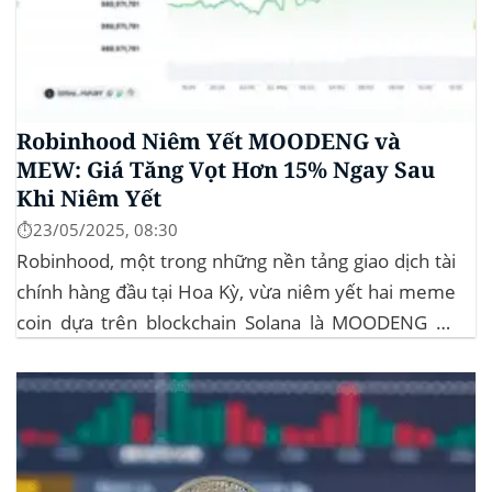
Robinhood Niêm Yết MOODENG và
MEW: Giá Tăng Vọt Hơn 15% Ngay Sau
Khi Niêm Yết
⏱️23/05/2025, 08:30
Robinhood, một trong những nền tảng giao dịch tài
chính hàng đầu tại Hoa Kỳ, vừa niêm yết hai meme
coin dựa trên blockchain Solana là MOODENG và
MEW. Thông tin này đã kích hoạt đợt tăng giá mạnh
mẽ cho cả hai đồng tiền số, với mức tăng hơn...