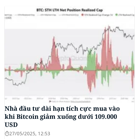
(ETF) Sui của 21Shares. Động thái này khởi động quá
trình xem xét chính thức của SEC đối với...
Nhà đầu tư dài hạn tích cực mua vào
khi Bitcoin giảm xuống dưới 109.000
USD
⏱️27/05/2025, 12:53