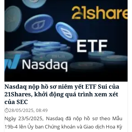
ty...
Nasdaq nộp hồ sơ niêm yết ETF Sui của
21Shares, khởi động quá trình xem xét
của SEC
⏱️28/05/2025, 08:49
Ngày 23/5/2025, Nasdaq đã nộp hồ sơ theo Mẫu
19b-4 lên Ủy ban Chứng khoán và Giao dịch Hoa Kỳ