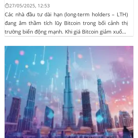
⏱️27/05/2025, 12:53
Các nhà đầu tư dài hạn (long-term holders – LTH)
đang âm thầm tích lũy Bitcoin trong bối cảnh thị
trường biến động mạnh. Khi giá Bitcoin giảm xuống
dưới 109.000 USD, hai đợt thanh lý lớn đã xảy ra,
khiến hơn 185 triệu USD vị thế mua bị xóa...