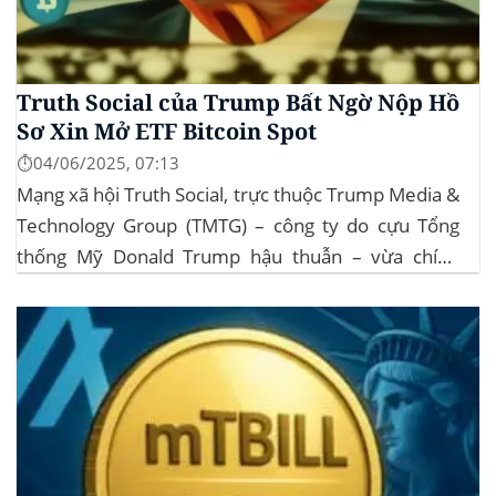
Truth Social của Trump Bất Ngờ Nộp Hồ
Sơ Xin Mở ETF Bitcoin Spot
⏱️04/06/2025, 07:13
Mạng xã hội Truth Social, trực thuộc Trump Media &
Technology Group (TMTG) – công ty do cựu Tổng
thống Mỹ Donald Trump hậu thuẫn – vừa chính
thức đệ trình hồ sơ lên Ủy ban Chứng khoán và Giao
dịch Mỹ (SEC) để xin phê duyệt quỹ ETF Bitcoin...