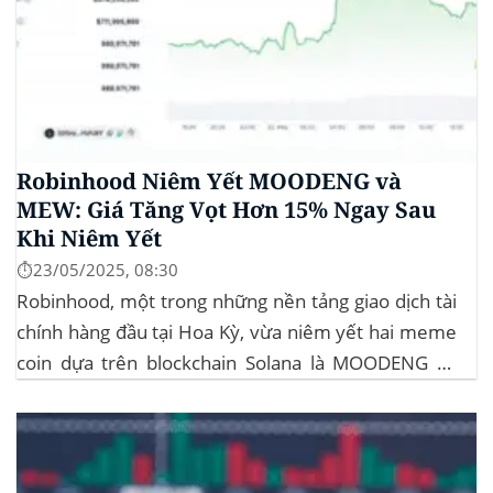
Robinhood Niêm Yết MOODENG và
MEW: Giá Tăng Vọt Hơn 15% Ngay Sau
Khi Niêm Yết
⏱️23/05/2025, 08:30
Robinhood, một trong những nền tảng giao dịch tài
chính hàng đầu tại Hoa Kỳ, vừa niêm yết hai meme
coin dựa trên blockchain Solana là MOODENG và
MEW. Thông tin này đã kích hoạt đợt tăng giá mạnh
mẽ cho cả hai đồng tiền số, với mức tăng hơn...