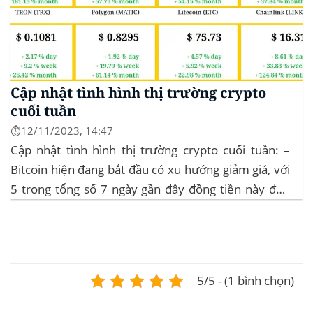
Cập nhật tình hình thị trường crypto
cuối tuần
⏱️12/11/2023, 14:47
Cập nhật tình hình thị trường crypto cuối tuần: –
Bitcoin hiện đang bắt đầu có xu hướng giảm giá, với
5 trong tổng số 7 ngày gần đây đồng tiền này đều
ghi nhận sự tăng trưởng. – Altcoin cũng đang gặp
phải sự suy giảm vào vào hôm...
5/5 - (1 bình chọn)