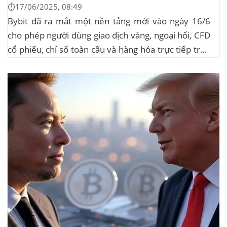
⏱️17/06/2025, 08:49
Bybit đã ra mắt một nền tảng mới vào ngày 16/6
cho phép người dùng giao dịch vàng, ngoại hối, CFD
cổ phiếu, chỉ số toàn cầu và hàng hóa trực tiếp trên
ứng dụng của mình – đây là lần đầu tiên một sàn
giao dịch tiền mã hóa...