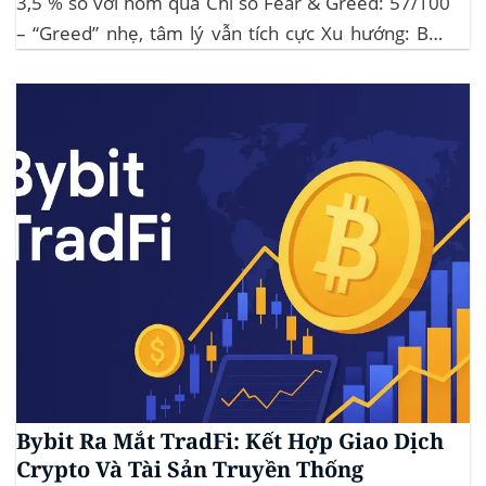
3,5 % so với hôm qua Chỉ số Fear & Greed: 57/100
– “Greed” nhẹ, tâm lý vẫn tích cực Xu hướng: BTC
giữ vững 104 k USD sẽ củng cố đà đi ngang-tích lũy,
tạo bàn đạp cho altcoin...
Bybit Ra Mắt TradFi: Kết Hợp Giao Dịch
Crypto Và Tài Sản Truyền Thống