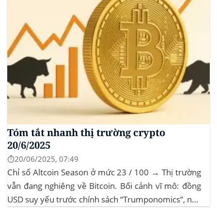
Tóm tắt nhanh thị trường crypto
20/6/2025
⏱️20/06/2025, 07:49
Chỉ số Altcoin Season ở mức 23 / 100 → Thị trường
vẫn đang nghiêng về Bitcoin. Bối cảnh vĩ mô: đồng
USD suy yếu trước chính sách “Trumponomics”, nhà
đầu tư tìm đến vàng và crypto như “nơi trú ẩn” mới.