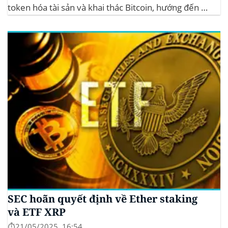
token hóa tài sản và khai thác Bitcoin, hướng đến hệ
sinh thái crypto bền vững. Cơ quan Quản lý Tiền Mã
Hóa Mới tại Pakistan Chính phủ Pakistan...
SEC hoãn quyết định về Ether staking
và ETF XRP
⏱️21/05/2025, 16:54