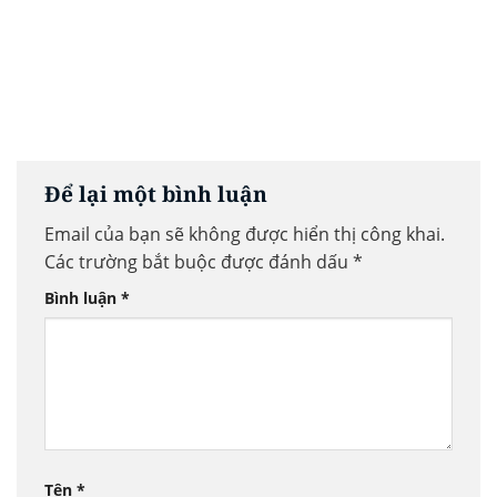
Để lại một bình luận
Email của bạn sẽ không được hiển thị công khai.
Các trường bắt buộc được đánh dấu
*
Bình luận
*
Tên
*