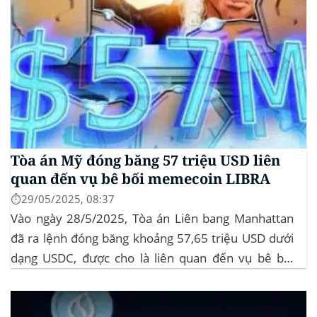
Tòa án Mỹ đóng băng 57 triệu USD liên
quan đến vụ bê bối memecoin LIBRA
⏱️29/05/2025, 08:37
Vào ngày 28/5/2025, Tòa án Liên bang Manhattan
đã ra lệnh đóng băng khoảng 57,65 triệu USD dưới
dạng USDC, được cho là liên quan đến vụ bê bối
memecoin LIBRA. Đây là một phần trong vụ kiện
tập thể do Burwick Law đại diện, cáo buộc các công