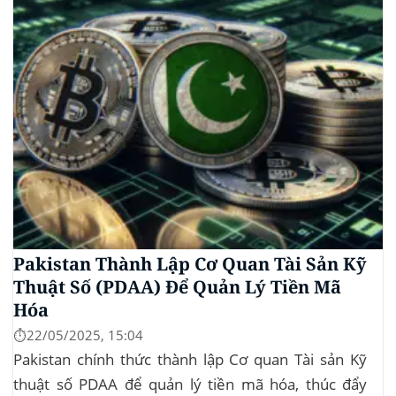
Pakistan Thành Lập Cơ Quan Tài Sản Kỹ
Thuật Số (PDAA) Để Quản Lý Tiền Mã
Hóa
⏱️22/05/2025, 15:04
Pakistan chính thức thành lập Cơ quan Tài sản Kỹ
thuật số PDAA để quản lý tiền mã hóa, thúc đẩy