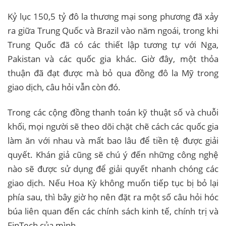
Kỷ lục 150,5 tỷ đô la thương mại song phương đã xảy
ra giữa Trung Quốc và Brazil vào năm ngoái, trong khi
Trung Quốc đã có các thiết lập tương tự với Nga,
Pakistan và các quốc gia khác. Giờ đây, một thỏa
thuận đã đạt được mà bỏ qua đồng đô la Mỹ trong
giao dịch, câu hỏi vẫn còn đó.
Trong các cộng đồng thanh toán kỹ thuật số và chuỗi
khối, mọi người sẽ theo dõi chặt chẽ cách các quốc gia
làm ăn với nhau và mất bao lâu để tiền tệ được giải
quyết. Khán giả cũng sẽ chú ý đến những công nghệ
nào sẽ được sử dụng để giải quyết nhanh chóng các
giao dịch. Nếu Hoa Kỳ không muốn tiếp tục bị bỏ lại
phía sau, thì bây giờ họ nên đặt ra một số câu hỏi hóc
búa liên quan đến các chính sách kinh tế, chính trị và
FinTech của mình.