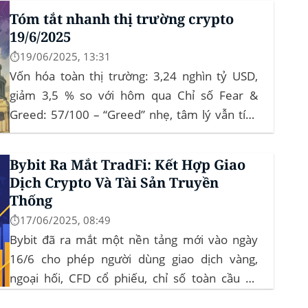
crypto như “nơi trú ẩn” mới. Sự kiện Chi tiết
Tóm tắt nhanh thị trường crypto
Hack 100 triệu USD...
19/6/2025
⏱️19/06/2025, 13:31
Vốn hóa toàn thị trường: 3,24 nghìn tỷ USD,
giảm 3,5 % so với hôm qua Chỉ số Fear &
Greed: 57/100 – “Greed” nhẹ, tâm lý vẫn tích
cực Xu hướng: BTC giữ vững 104 k USD sẽ
củng cố đà đi ngang-tích lũy, tạo bàn đạp cho
Bybit Ra Mắt TradFi: Kết Hợp Giao
altcoin...
Dịch Crypto Và Tài Sản Truyền
Thống
⏱️17/06/2025, 08:49
Bybit đã ra mắt một nền tảng mới vào ngày
16/6 cho phép người dùng giao dịch vàng,
ngoại hối, CFD cổ phiếu, chỉ số toàn cầu và
hàng hóa trực tiếp trên ứng dụng của mình –