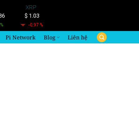
XRP
86
$ 1.03
 %
-0.97 %
Pi Network
Blog
Liên hệ