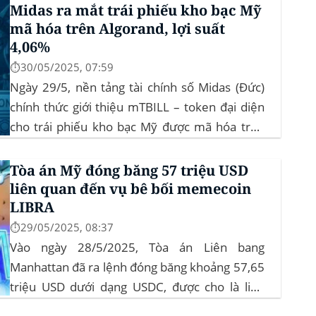
Midas ra mắt trái phiếu kho bạc Mỹ
phê duyệt quỹ ETF Bitcoin...
mã hóa trên Algorand, lợi suất
4,06%
⏱️30/05/2025, 07:59
Ngày 29/5, nền tảng tài chính số Midas (Đức)
chính thức giới thiệu mTBILL – token đại diện
cho trái phiếu kho bạc Mỹ được mã hóa trên
blockchain Algorand, mang lại lợi suất ròng
4,06%/năm mà không yêu cầu mức đầu tư tối
Tòa án Mỹ đóng băng 57 triệu USD
thiểu. mTBILL được bảo chứng bằng...
liên quan đến vụ bê bối memecoin
LIBRA
⏱️29/05/2025, 08:37
Vào ngày 28/5/2025, Tòa án Liên bang
Manhattan đã ra lệnh đóng băng khoảng 57,65
triệu USD dưới dạng USDC, được cho là liên
quan đến vụ bê bối memecoin LIBRA. Đây là