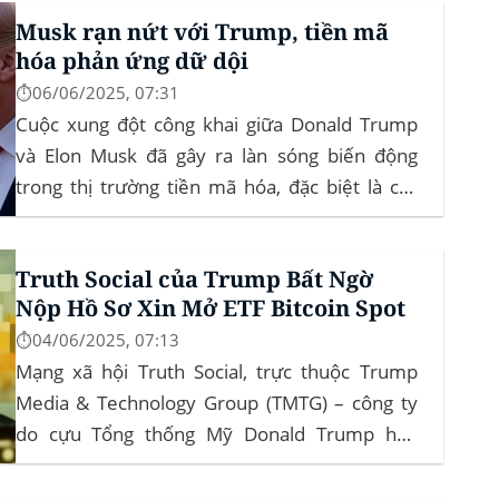
đây là lần đầu tiên một sàn giao dịch tiền mã
Musk rạn nứt với Trump, tiền mã
hóa...
hóa phản ứng dữ dội
⏱️06/06/2025, 07:31
Cuộc xung đột công khai giữa Donald Trump
và Elon Musk đã gây ra làn sóng biến động
trong thị trường tiền mã hóa, đặc biệt là các
đồng meme coin. Elon Musk rời khỏi D.O.G.E.
(Department of Government Efficiency) và chỉ
Truth Social của Trump Bất Ngờ
trích dự luật “Big Beautiful Bill” của Trump,...
Nộp Hồ Sơ Xin Mở ETF Bitcoin Spot
⏱️04/06/2025, 07:13
Mạng xã hội Truth Social, trực thuộc Trump
Media & Technology Group (TMTG) – công ty
do cựu Tổng thống Mỹ Donald Trump hậu
thuẫn – vừa chính thức đệ trình hồ sơ lên Ủy
ban Chứng khoán và Giao dịch Mỹ (SEC) để xin