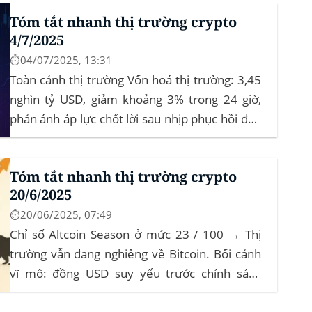
Tóm tắt nhanh thị trường crypto
4/7/2025
⏱️04/07/2025, 13:31
Toàn cảnh thị trường Vốn hoá thị trường: 3,45
nghìn tỷ USD, giảm khoảng 3% trong 24 giờ,
phản ánh áp lực chốt lời sau nhịp phục hồi đầu
tháng‍ Bitcoin dominance: ở mức 63%, giữ
vững vai trò dẫn dắt khi altcoin điều chỉnh nhẹ.
Tóm tắt nhanh thị trường crypto
Tin tức nổi bật...
20/6/2025
⏱️20/06/2025, 07:49
Chỉ số Altcoin Season ở mức 23 / 100 → Thị
trường vẫn đang nghiêng về Bitcoin. Bối cảnh
vĩ mô: đồng USD suy yếu trước chính sách
“Trumponomics”, nhà đầu tư tìm đến vàng và