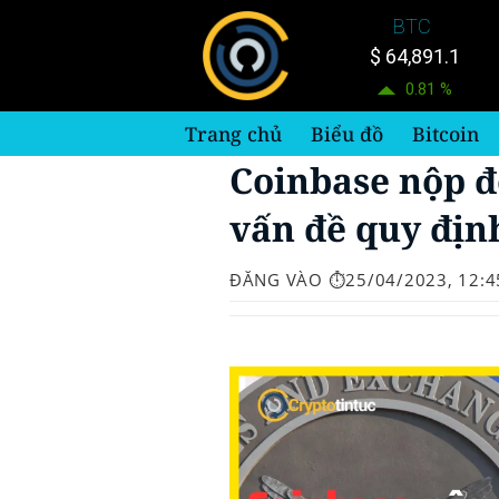
Bỏ
BTC
qua
$ 64,891.1
nội
0.81 %
dung
Trang chủ
Biểu đồ
Bitcoin
Coinbase nộp đ
vấn đề quy định
ĐĂNG VÀO
⏱️25/04/2023, 12:4