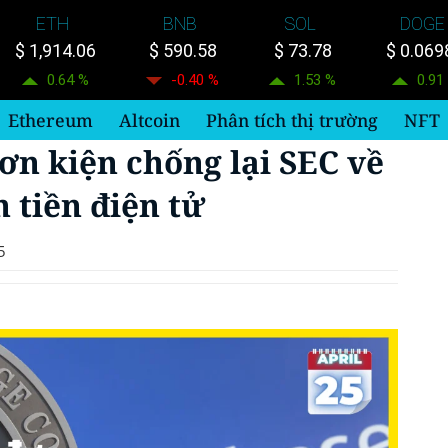
ETH
BNB
SOL
DOGE
$ 1,914.06
$ 590.58
$ 73.78
$ 0.069
0.64 %
-0.40 %
1.53 %
0.91
Ethereum
Altcoin
Phân tích thị trường
NFT
ơn kiện chống lại SEC về
 tiền điện tử
5