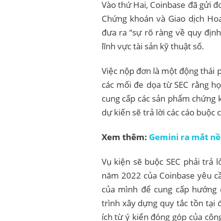
Vào thứ Hai, Coinbase đã gửi đ
Chứng khoán và Giao dịch Hoa
đưa ra “sự rõ ràng về quy địn
lĩnh vực tài sản kỹ thuật số.
Việc nộp đơn là một động thái p
các mối đe dọa từ SEC rằng họ
cung cấp các sản phẩm chứng k
dự kiến ​​​​sẽ trả lời các cáo buộ
Xem thêm:
Gemini ra mắt nề
Vụ kiện sẽ buộc SEC phải trả l
năm 2022 của Coinbase yêu cầu
của mình để cung cấp hướng d
trình xây dựng quy tắc tồn tại 
ích từ ý kiến ​​đóng góp của cô