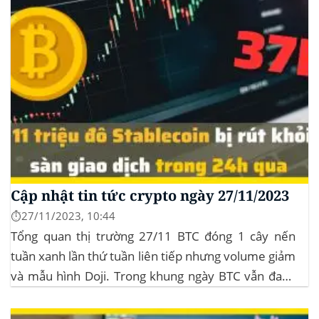
Cập nhật tin tức crypto ngày 27/11/2023
⏱️27/11/2023, 10:44
Tổng quan thị trường 27/11 BTC đóng 1 cây nến
tuần xanh lần thứ tuần liên tiếp nhưng volume giảm
và mẫu hình Doji. Trong khung ngày BTC vẫn đang
sideway trong vùng giá từ $35k đến $38k. Hơn 11
triệu đô Stablecoin bị rút khỏi các sàn giao dịch...