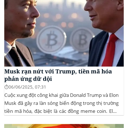
Musk rạn nứt với Trump, tiền mã hóa
phản ứng dữ dội
⏱️06/06/2025, 07:31
Cuộc xung đột công khai giữa Donald Trump và Elon
Musk đã gây ra làn sóng biến động trong thị trường
tiền mã hóa, đặc biệt là các đồng meme coin. Elon
Musk rời khỏi D.O.G.E. (Department of
Government Efficiency) và chỉ trích dự luật “Big