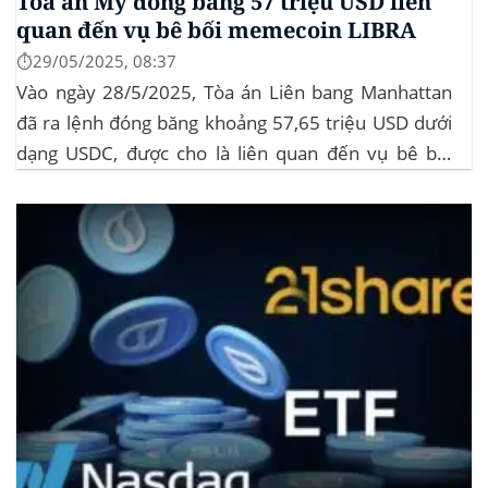
Tòa án Mỹ đóng băng 57 triệu USD liên
quan đến vụ bê bối memecoin LIBRA
⏱️29/05/2025, 08:37
Vào ngày 28/5/2025, Tòa án Liên bang Manhattan
đã ra lệnh đóng băng khoảng 57,65 triệu USD dưới
dạng USDC, được cho là liên quan đến vụ bê bối
memecoin LIBRA. Đây là một phần trong vụ kiện
tập thể do Burwick Law đại diện, cáo buộc các công
ty...