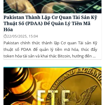
Pakistan Thành Lập Cơ Quan Tài Sản Kỹ
Thuật Số (PDAA) Để Quản Lý Tiền Mã
Hóa
⏱️22/05/2025, 15:04
Pakistan chính thức thành lập Cơ quan Tài sản Kỹ
thuật số PDAA để quản lý tiền mã hóa, thúc đẩy
token hóa tài sản và khai thác Bitcoin, hướng đến hệ
sinh thái crypto bền vững. Cơ quan Quản lý Tiền Mã
Hóa Mới tại Pakistan Chính phủ Pakistan...