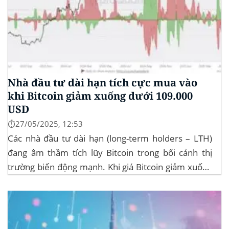
Nhà đầu tư dài hạn tích cực mua vào
khi Bitcoin giảm xuống dưới 109.000
USD
⏱️27/05/2025, 12:53
Các nhà đầu tư dài hạn (long-term holders – LTH)
đang âm thầm tích lũy Bitcoin trong bối cảnh thị
trường biến động mạnh. Khi giá Bitcoin giảm xuống
dưới 109.000 USD, hai đợt thanh lý lớn đã xảy ra,
khiến hơn 185 triệu USD vị thế mua bị xóa...