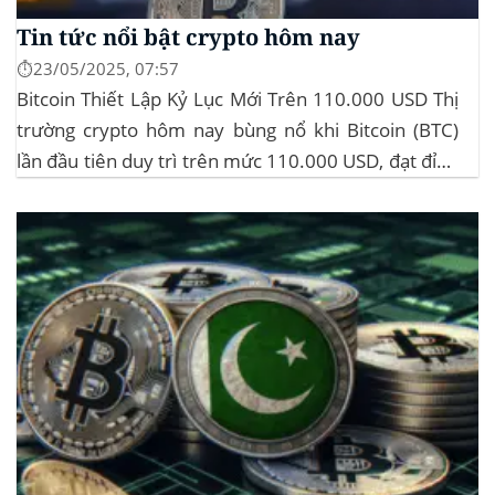
Tin tức nổi bật crypto hôm nay
⏱️23/05/2025, 07:57
Bitcoin Thiết Lập Kỷ Lục Mới Trên 110.000 USD Thị
trường crypto hôm nay bùng nổ khi Bitcoin (BTC)
lần đầu tiên duy trì trên mức 110.000 USD, đạt đỉnh
gần 112.000 USD, tăng hơn 3% trong 24 giờ. Đây là
mức giá cao nhất từ trước đến nay của...