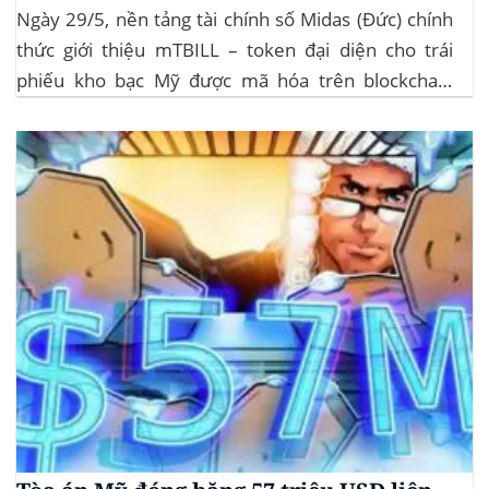
Ngày 29/5, nền tảng tài chính số Midas (Đức) chính
thức giới thiệu mTBILL – token đại diện cho trái
phiếu kho bạc Mỹ được mã hóa trên blockchain
Algorand, mang lại lợi suất ròng 4,06%/năm mà
không yêu cầu mức đầu tư tối thiểu. mTBILL được
bảo chứng bằng...