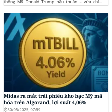
thống Mỹ Donald Trump hậu thuẫn – vừa chính
thức đệ trình hồ sơ lên Ủy ban Chứng khoán và Giao
dịch Mỹ (SEC) để xin phê duyệt quỹ ETF Bitcoin...
Midas ra mắt trái phiếu kho bạc Mỹ mã
hóa trên Algorand, lợi suất 4,06%
⏱️30/05/2025, 07:59