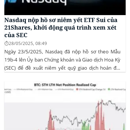
Nasdaq nộp hồ sơ niêm yết ETF Sui của
21Shares, khởi động quá trình xem xét
của SEC
⏱️28/05/2025, 08:49
Ngày 23/5/2025, Nasdaq đã nộp hồ sơ theo Mẫu
19b-4 lên Ủy ban Chứng khoán và Giao dịch Hoa Kỳ
(SEC) để đề xuất niêm yết quỹ giao dịch hoán đổi
(ETF) Sui của 21Shares. Động thái này khởi động quá
trình xem xét chính thức của SEC đối với...