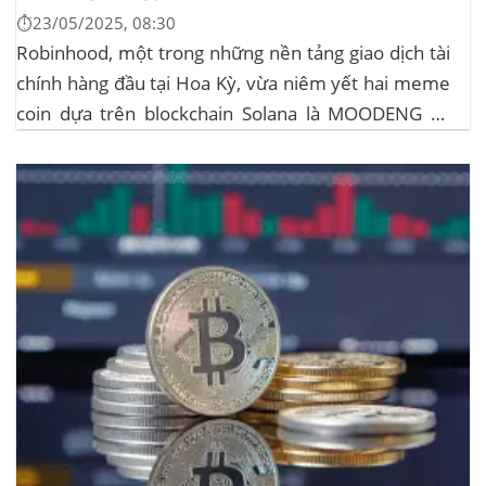
⏱️23/05/2025, 08:30
Robinhood, một trong những nền tảng giao dịch tài
chính hàng đầu tại Hoa Kỳ, vừa niêm yết hai meme
coin dựa trên blockchain Solana là MOODENG và
MEW. Thông tin này đã kích hoạt đợt tăng giá mạnh
mẽ cho cả hai đồng tiền số, với mức tăng hơn...