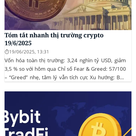
Tóm tắt nhanh thị trường crypto
19/6/2025
⏱️19/06/2025, 13:31
Vốn hóa toàn thị trường: 3,24 nghìn tỷ USD, giảm
3,5 % so với hôm qua Chỉ số Fear & Greed: 57/100
– “Greed” nhẹ, tâm lý vẫn tích cực Xu hướng: BTC
giữ vững 104 k USD sẽ củng cố đà đi ngang-tích lũy,
tạo bàn đạp cho altcoin...