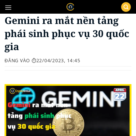
Bỏ
qua
Gemini ra mắt nền tảng
nội
dung
phái sinh phục vụ 30 quốc
gia
ĐĂNG VÀO
⏱️22/04/2023, 14:45