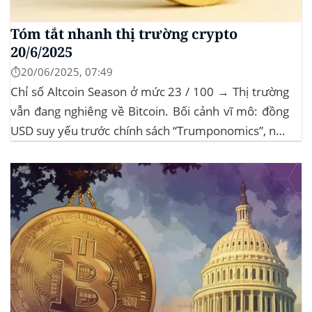
Tóm tắt nhanh thị trường crypto
20/6/2025
⏱️20/06/2025, 07:49
Chỉ số Altcoin Season ở mức 23 / 100 → Thị trường
vẫn đang nghiêng về Bitcoin. Bối cảnh vĩ mô: đồng
USD suy yếu trước chính sách “Trumponomics”, nhà
đầu tư tìm đến vàng và crypto như “nơi trú ẩn” mới.
Sự kiện Chi tiết Hack 100 triệu USD...