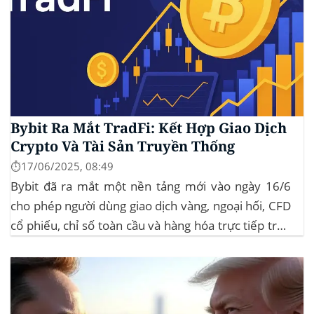
Bybit Ra Mắt TradFi: Kết Hợp Giao Dịch
Crypto Và Tài Sản Truyền Thống
⏱️17/06/2025, 08:49
Bybit đã ra mắt một nền tảng mới vào ngày 16/6
cho phép người dùng giao dịch vàng, ngoại hối, CFD
cổ phiếu, chỉ số toàn cầu và hàng hóa trực tiếp trên
ứng dụng của mình – đây là lần đầu tiên một sàn
giao dịch tiền mã hóa...