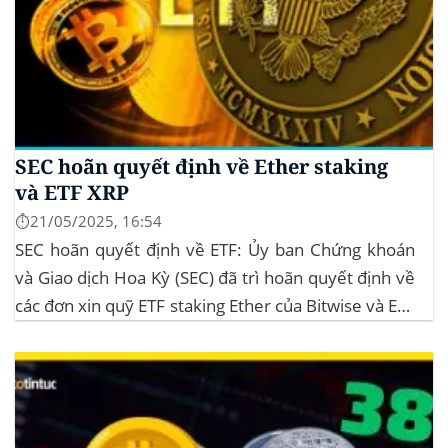
SEC hoãn quyết định về Ether staking
và ETF XRP
⏱️21/05/2025, 16:54
SEC hoãn quyết định về ETF: Ủy ban Chứng khoán
và Giao dịch Hoa Kỳ (SEC) đã trì hoãn quyết định về
các đơn xin quỹ ETF staking Ether của Bitwise và ETF
XRP của Grayscale, dự kiến kéo dài đến tháng
10/2025 để thu thập thêm ý kiến công...