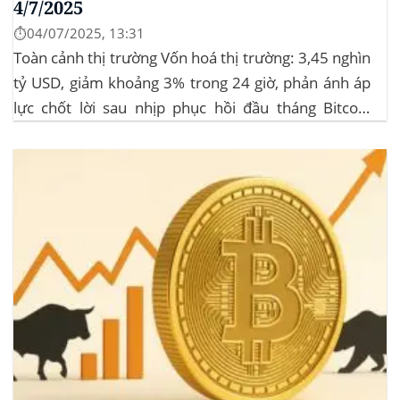
4/7/2025
⏱️04/07/2025, 13:31
Toàn cảnh thị trường Vốn hoá thị trường: 3,45 nghìn
tỷ USD, giảm khoảng 3% trong 24 giờ, phản ánh áp
lực chốt lời sau nhịp phục hồi đầu tháng‍ Bitcoin
dominance: ở mức 63%, giữ vững vai trò dẫn dắt khi
altcoin điều chỉnh nhẹ. Tin tức nổi bật...