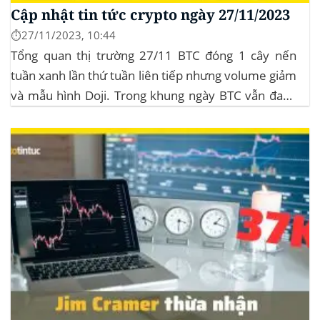
Cập nhật tin tức crypto ngày 27/11/2023
⏱️27/11/2023, 10:44
Tổng quan thị trường 27/11 BTC đóng 1 cây nến
tuần xanh lần thứ tuần liên tiếp nhưng volume giảm
và mẫu hình Doji. Trong khung ngày BTC vẫn đang
sideway trong vùng giá từ $35k đến $38k. Hơn 11
triệu đô Stablecoin bị rút khỏi các sàn giao dịch...