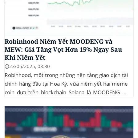
Robinhood Niêm Yết MOODENG và
MEW: Giá Tăng Vọt Hơn 15% Ngay Sau
Khi Niêm Yết
⏱️23/05/2025, 08:30
Robinhood, một trong những nền tảng giao dịch tài
chính hàng đầu tại Hoa Kỳ, vừa niêm yết hai meme
coin dựa trên blockchain Solana là MOODENG và
MEW. Thông tin này đã kích hoạt đợt tăng giá mạnh
mẽ cho cả hai đồng tiền số, với mức tăng hơn...