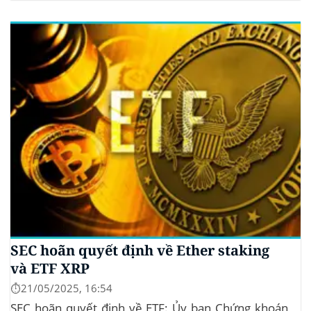
sinh thái crypto bền vững. Cơ quan Quản lý Tiền Mã
Hóa Mới tại Pakistan Chính phủ Pakistan...
SEC hoãn quyết định về Ether staking
và ETF XRP
⏱️21/05/2025, 16:54
SEC hoãn quyết định về ETF: Ủy ban Chứng khoán