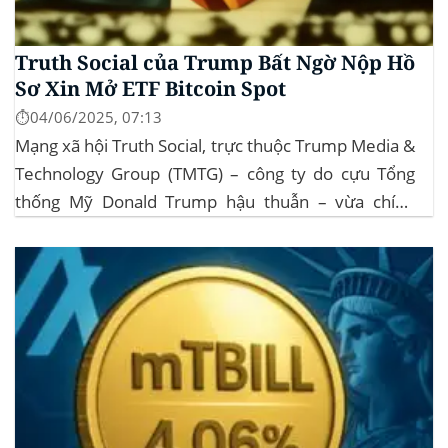
Truth Social của Trump Bất Ngờ Nộp Hồ
Sơ Xin Mở ETF Bitcoin Spot
⏱️04/06/2025, 07:13
Mạng xã hội Truth Social, trực thuộc Trump Media &
Technology Group (TMTG) – công ty do cựu Tổng
thống Mỹ Donald Trump hậu thuẫn – vừa chính
thức đệ trình hồ sơ lên Ủy ban Chứng khoán và Giao
dịch Mỹ (SEC) để xin phê duyệt quỹ ETF Bitcoin...