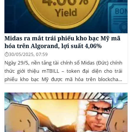
Midas ra mắt trái phiếu kho bạc Mỹ mã
hóa trên Algorand, lợi suất 4,06%
⏱️30/05/2025, 07:59
Ngày 29/5, nền tảng tài chính số Midas (Đức) chính
thức giới thiệu mTBILL – token đại diện cho trái
phiếu kho bạc Mỹ được mã hóa trên blockchain
Algorand, mang lại lợi suất ròng 4,06%/năm mà
không yêu cầu mức đầu tư tối thiểu. mTBILL được
bảo chứng bằng...