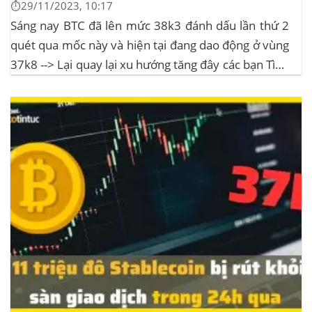
⏱️29/11/2023, 10:17
Sáng nay BTC đã lên mức 38k3 đánh dấu lần thứ 2
quét qua mốc này và hiện tại đang dao động ở vùng
37k8 --> Lại quay lại xu hướng tăng đây các bạn Tình
hình thị trường Lịch sử Bitcoin Halving Khi việc giảm
một nửa Bitcoin làm...