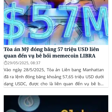
Tòa án Mỹ đóng băng 57 triệu USD liên
quan đến vụ bê bối memecoin LIBRA
⏱️29/05/2025, 08:37
Vào ngày 28/5/2025, Tòa án Liên bang Manhattan
đã ra lệnh đóng băng khoảng 57,65 triệu USD dưới
dạng USDC, được cho là liên quan đến vụ bê bối
memecoin LIBRA. Đây là một phần trong vụ kiện
tập thể do Burwick Law đại diện, cáo buộc các công
ty...