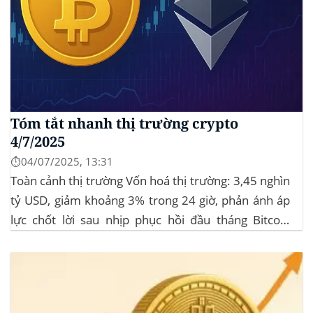
Tóm tắt nhanh thị trường crypto
4/7/2025
⏱️04/07/2025, 13:31
Toàn cảnh thị trường Vốn hoá thị trường: 3,45 nghìn
tỷ USD, giảm khoảng 3% trong 24 giờ, phản ánh áp
lực chốt lời sau nhịp phục hồi đầu tháng‍ Bitcoin
dominance: ở mức 63%, giữ vững vai trò dẫn dắt khi
altcoin điều chỉnh nhẹ. Tin tức nổi bật...