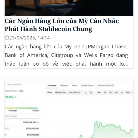
Các Ngân Hàng Lớn của Mỹ Cân Nhắc
Phát Hành Stablecoin Chung
⏱️23/05/2025, 14:14
Các ngân hàng lớn của Mỹ như JPMorgan Chase,
Bank of America, Citigroup và Wells Fargo đang
thảo luận sơ bộ về việc phát hành một loại
stablecoin chung. Động thái này nhằm đối phó với
sự cạnh tranh ngày càng tăng từ ngành công nghiệp
tiền điện tử. Các...