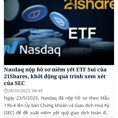
Nasdaq nộp hồ sơ niêm yết ETF Sui của
21Shares, khởi động quá trình xem xét
của SEC
⏱️28/05/2025, 08:49
Ngày 23/5/2025, Nasdaq đã nộp hồ sơ theo Mẫu
19b-4 lên Ủy ban Chứng khoán và Giao dịch Hoa Kỳ
(SEC) để đề xuất niêm yết quỹ giao dịch hoán đổi