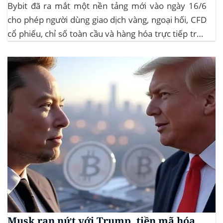
Bybit đã ra mắt một nền tảng mới vào ngày 16/6
cho phép người dùng giao dịch vàng, ngoại hối, CFD
cổ phiếu, chỉ số toàn cầu và hàng hóa trực tiếp trên
ứng dụng của mình – đây là lần đầu tiên một sàn
giao dịch tiền mã hóa...
Musk rạn nứt với Trump, tiền mã hóa