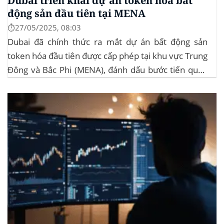
Dubai triển khai dự án token hóa bất
động sản đầu tiên tại MENA
⏱️27/05/2025, 08:03
Dubai đã chính thức ra mắt dự án bất động sản
token hóa đầu tiên được cấp phép tại khu vực Trung
Đông và Bắc Phi (MENA), đánh dấu bước tiến quan
trọng trong việc ứng dụng công nghệ blockchain
vào lĩnh vực bất động sản. Dự án này là...