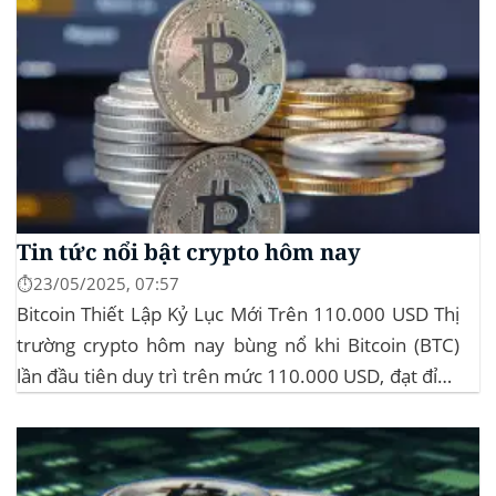
Tin tức nổi bật crypto hôm nay
⏱️23/05/2025, 07:57
Bitcoin Thiết Lập Kỷ Lục Mới Trên 110.000 USD Thị
trường crypto hôm nay bùng nổ khi Bitcoin (BTC)
lần đầu tiên duy trì trên mức 110.000 USD, đạt đỉnh
gần 112.000 USD, tăng hơn 3% trong 24 giờ. Đây là
mức giá cao nhất từ trước đến nay của...