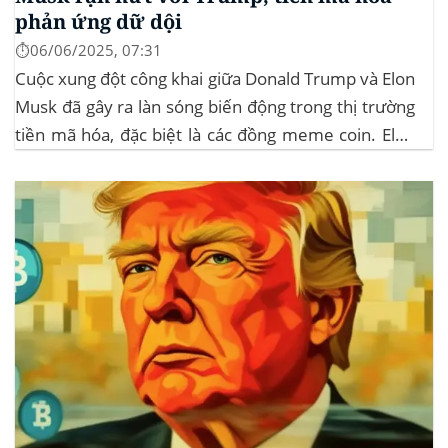
phản ứng dữ dội
⏱️06/06/2025, 07:31
Cuộc xung đột công khai giữa Donald Trump và Elon
Musk đã gây ra làn sóng biến động trong thị trường
tiền mã hóa, đặc biệt là các đồng meme coin. Elon
Musk rời khỏi D.O.G.E. (Department of
Government Efficiency) và chỉ trích dự luật “Big
Beautiful Bill” của Trump,...