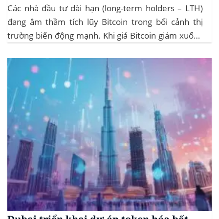
Các nhà đầu tư dài hạn (long-term holders – LTH)
đang âm thầm tích lũy Bitcoin trong bối cảnh thị
trường biến động mạnh. Khi giá Bitcoin giảm xuống
dưới 109.000 USD, hai đợt thanh lý lớn đã xảy ra,
khiến hơn 185 triệu USD vị thế mua bị xóa...