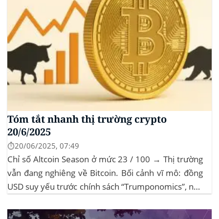
Tóm tắt nhanh thị trường crypto
20/6/2025
⏱️20/06/2025, 07:49
Chỉ số Altcoin Season ở mức 23 / 100 → Thị trường
vẫn đang nghiêng về Bitcoin. Bối cảnh vĩ mô: đồng
USD suy yếu trước chính sách “Trumponomics”, nhà
đầu tư tìm đến vàng và crypto như “nơi trú ẩn” mới.
Sự kiện Chi tiết Hack 100 triệu USD...