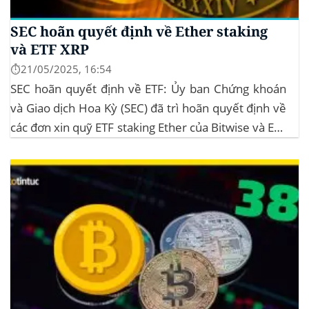
SEC hoãn quyết định về Ether staking
và ETF XRP
⏱️21/05/2025, 16:54
SEC hoãn quyết định về ETF: Ủy ban Chứng khoán
và Giao dịch Hoa Kỳ (SEC) đã trì hoãn quyết định về
các đơn xin quỹ ETF staking Ether của Bitwise và ETF
XRP của Grayscale, dự kiến kéo dài đến tháng
10/2025 để thu thập thêm ý kiến công...