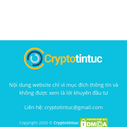
Nội dung website chỉ vì mục đích thông tin và
không được xem là lời khuyên đầu tư
Liên hệ: cryptotintuc@gmail.com
Copyright 2026 ©
Cryptotintuc