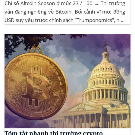
Chỉ số Altcoin Season ở mức 23 / 100 → Thị trường
vẫn đang nghiêng về Bitcoin. Bối cảnh vĩ mô: đồng
USD suy yếu trước chính sách “Trumponomics”, nhà
đầu tư tìm đến vàng và crypto như “nơi trú ẩn” mới.
Sự kiện Chi tiết Hack 100 triệu USD...
Tóm tắt nhanh thị trường crypto