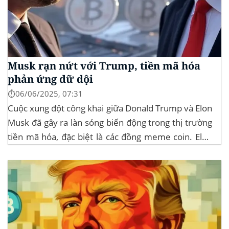
Musk rạn nứt với Trump, tiền mã hóa
phản ứng dữ dội
⏱️06/06/2025, 07:31
Cuộc xung đột công khai giữa Donald Trump và Elon
Musk đã gây ra làn sóng biến động trong thị trường
tiền mã hóa, đặc biệt là các đồng meme coin. Elon
Musk rời khỏi D.O.G.E. (Department of
Government Efficiency) và chỉ trích dự luật “Big
Beautiful Bill” của Trump,...