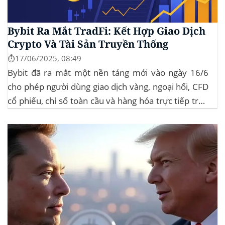
Bybit Ra Mắt TradFi: Kết Hợp Giao Dịch
Crypto Và Tài Sản Truyền Thống
⏱️17/06/2025, 08:49
Bybit đã ra mắt một nền tảng mới vào ngày 16/6
cho phép người dùng giao dịch vàng, ngoại hối, CFD
cổ phiếu, chỉ số toàn cầu và hàng hóa trực tiếp trên
ứng dụng của mình – đây là lần đầu tiên một sàn
giao dịch tiền mã hóa...