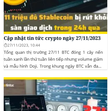
Cập nhật tin tức crypto ngày 27/11/2023
⏱️27/11/2023, 10:44
Tổng quan thị trường 27/11 BTC đóng 1 cây nến
tuần xanh lần thứ tuần liên tiếp nhưng volume giảm
và mẫu hình Doji. Trong khung ngày BTC vẫn đang
sideway trong vùng giá từ $35k đến $38k. Hơn 11
triệu đô Stablecoin bị rút khỏi các sàn giao dịch...