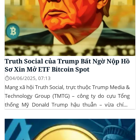
Truth Social của Trump Bất Ngờ Nộp Hồ
Sơ Xin Mở ETF Bitcoin Spot
⏱️04/06/2025, 07:13
Mạng xã hội Truth Social, trực thuộc Trump Media &
Technology Group (TMTG) – công ty do cựu Tổng
thống Mỹ Donald Trump hậu thuẫn – vừa chính
thức đệ trình hồ sơ lên Ủy ban Chứng khoán và Giao
dịch Mỹ (SEC) để xin phê duyệt quỹ ETF Bitcoin...