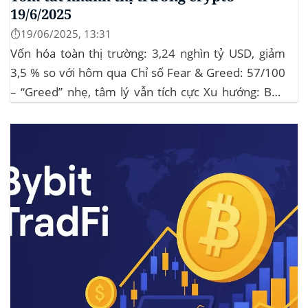
19/6/2025
⏱️19/06/2025, 13:31
Vốn hóa toàn thị trường: 3,24 nghìn tỷ USD, giảm
3,5 % so với hôm qua Chỉ số Fear & Greed: 57/100
– “Greed” nhẹ, tâm lý vẫn tích cực Xu hướng: BTC
giữ vững 104 k USD sẽ củng cố đà đi ngang-tích lũy,
tạo bàn đạp cho altcoin...