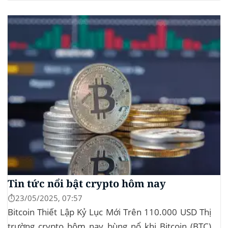
MEW. Thông tin này đã kích hoạt đợt tăng giá mạnh
mẽ cho cả hai đồng tiền số, với mức tăng hơn...
Tin tức nổi bật crypto hôm nay
⏱️23/05/2025, 07:57
Bitcoin Thiết Lập Kỷ Lục Mới Trên 110.000 USD Thị
trường crypto hôm nay bùng nổ khi Bitcoin (BTC)