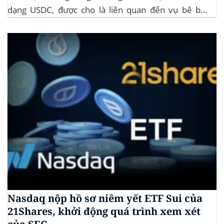
dạng USDC, được cho là liên quan đến vụ bê bối
memecoin LIBRA. Đây là một phần trong vụ kiện
tập thể do Burwick Law đại diện, cáo buộc các công
ty...
Nasdaq nộp hồ sơ niêm yết ETF Sui của
21Shares, khởi động quá trình xem xét