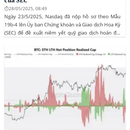
của SEC
⏱️28/05/2025, 08:49
Ngày 23/5/2025, Nasdaq đã nộp hồ sơ theo Mẫu
19b-4 lên Ủy ban Chứng khoán và Giao dịch Hoa Kỳ
(SEC) để đề xuất niêm yết quỹ giao dịch hoán đổi
(ETF) Sui của 21Shares. Động thái này khởi động quá
trình xem xét chính thức của SEC đối với...