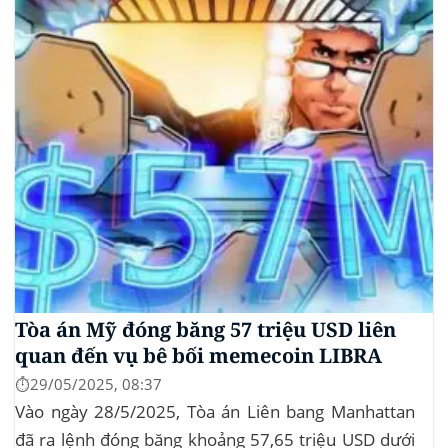
không yêu cầu mức đầu tư tối thiểu. mTBILL được
bảo chứng bằng...
Tòa án Mỹ đóng băng 57 triệu USD liên
quan đến vụ bê bối memecoin LIBRA
⏱️29/05/2025, 08:37
Vào ngày 28/5/2025, Tòa án Liên bang Manhattan
đã ra lệnh đóng băng khoảng 57,65 triệu USD dưới