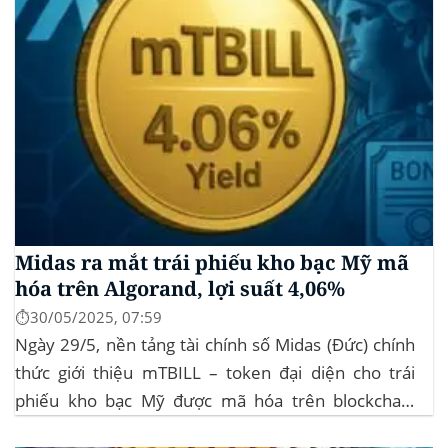
Midas ra mắt trái phiếu kho bạc Mỹ mã
hóa trên Algorand, lợi suất 4,06%
⏱️30/05/2025, 07:59
Ngày 29/5, nền tảng tài chính số Midas (Đức) chính
thức giới thiệu mTBILL – token đại diện cho trái
phiếu kho bạc Mỹ được mã hóa trên blockchain
Algorand, mang lại lợi suất ròng 4,06%/năm mà