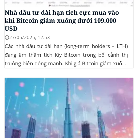
Nhà đầu tư dài hạn tích cực mua vào
khi Bitcoin giảm xuống dưới 109.000
USD
⏱️27/05/2025, 12:53
Các nhà đầu tư dài hạn (long-term holders – LTH)
đang âm thầm tích lũy Bitcoin trong bối cảnh thị
trường biến động mạnh. Khi giá Bitcoin giảm xuống
dưới 109.000 USD, hai đợt thanh lý lớn đã xảy ra,
khiến hơn 185 triệu USD vị thế mua bị xóa...