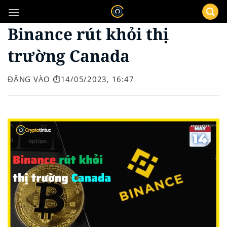
Bỏ
qua
Binance rút khỏi thị
nội
dung
trường Canada
ĐĂNG VÀO
⏱️14/05/2023, 16:47