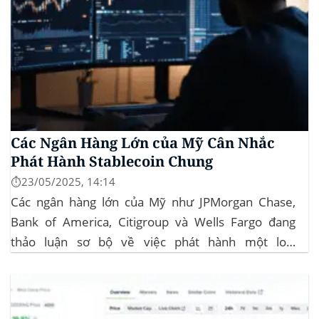
Các Ngân Hàng Lớn của Mỹ Cân Nhắc
Phát Hành Stablecoin Chung
⏱️23/05/2025, 14:14
Các ngân hàng lớn của Mỹ như JPMorgan Chase,
Bank of America, Citigroup và Wells Fargo đang
thảo luận sơ bộ về việc phát hành một loại
stablecoin chung. Động thái này nhằm đối phó với
sự cạnh tranh ngày càng tăng từ ngành công nghiệp
tiền điện tử. Các...