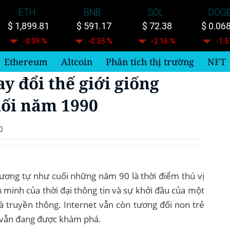
ETH
BNB
SOL
DOG
$ 1,899.81
$ 591.17
$ 72.38
$ 0.06
-0.39 %
-0.35 %
-2.16 %
-1.5
Ethereum
Altcoin
Phân tích thị trường
NFT
y đổi thế giới giống
uối năm 1990
0
tương tự như cuối những năm 90 là thời điểm thú vị
nh minh của thời đại thông tin và sự khởi đầu của một
 truyền thông. Internet vẫn còn tương đối non trẻ
 vẫn đang được khám phá.