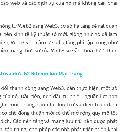
 cập web và các dịch vụ của nó mà không cần phải
chóng từ Web2 sang Web3, cơ sở hạ tầng sẽ rất quan
a nền kinh tế kỹ thuật số mới, giống như nó đã làm
iên, Web3 yêu cầu cơ sở hạ tầng phi tập trung như
 tiềm năng thực sự của Web3 sẽ vẫn chưa được thực
Musk đưa 62 Bitcoin lên Mặt trăng
đổi thành công sang Web3, cần thực hiện một số
g của nó. Đầu tiên, nên đầu tư nhiều nguồn lực hơn
nghệ mới, chẳng hạn như lưu trữ và điện toán đám
c cơ chế đồng thuận mới có thể mở rộng quy mô tốt
o dịch. Các nền tảng và mạng lưu trữ nên được phát
i tập trung, cho phép các nhà phát triển triển khai