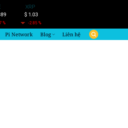
E
XRP
889
$ 1.03
7 %
-2.85 %
Pi Network
Blog
Liên hệ