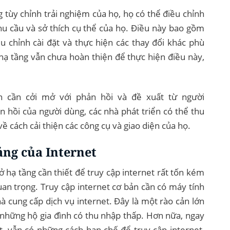
tùy chỉnh trải nghiệm của họ, họ có thể điều chỉnh
hu cầu và sở thích cụ thể của họ. Điều này bao gồm
u chỉnh cài đặt và thực hiện các thay đổi khác phù
hạ tầng vẫn chưa hoàn thiện để thực hiện điều này,
 cần cởi mở với phản hồi và đề xuất từ ​​​​người
 hồi của người dùng, các nhà phát triển có thể thu
về cách cải thiện các công cụ và giao diện của họ.
ảng của Internet
hạ tầng cần thiết để truy cập internet rất tốn kém
 quan trọng. Truy cập internet cơ bản cần có máy tính
 cung cấp dịch vụ internet. Đây là một rào cản lớn
à những hộ gia đình có thu nhập thấp. Hơn nữa, ngay
iết, vẫn có những cách hạn chế để truy cập internet,