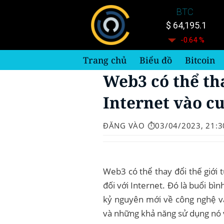
Bỏ
BTC
qua
$ 64,195.1
nội
-0.64 %
dung
Trang chủ
Biểu đồ
Bitcoin
Web3 có thể tha
Internet vào c
ĐĂNG VÀO
⏱️03/04/2023, 21:3
Web3 có thể thay đổi thế giới 
đối với Internet. Đó là buổi bì
kỷ nguyên mới về công nghệ và
và những khả năng sử dụng nó