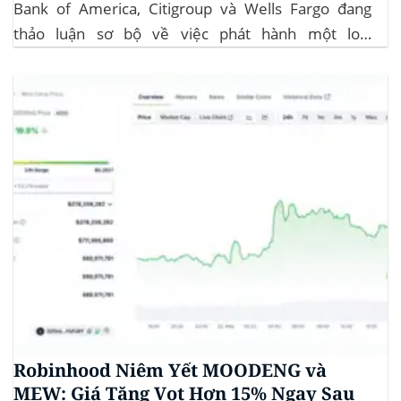
Bank of America, Citigroup và Wells Fargo đang
thảo luận sơ bộ về việc phát hành một loại
stablecoin chung. Động thái này nhằm đối phó với
sự cạnh tranh ngày càng tăng từ ngành công nghiệp
tiền điện tử. Các...
Robinhood Niêm Yết MOODENG và
MEW: Giá Tăng Vọt Hơn 15% Ngay Sau