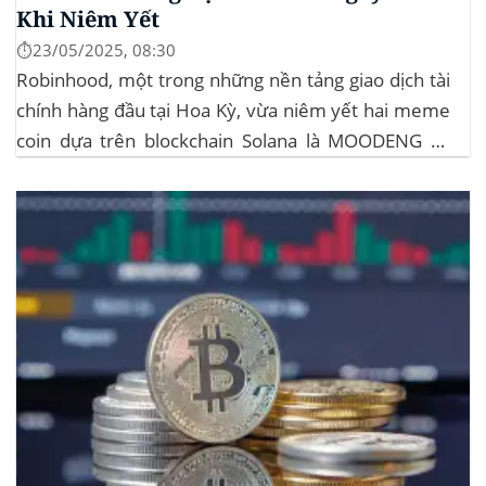
Khi Niêm Yết
⏱️23/05/2025, 08:30
Robinhood, một trong những nền tảng giao dịch tài
chính hàng đầu tại Hoa Kỳ, vừa niêm yết hai meme
coin dựa trên blockchain Solana là MOODENG và
MEW. Thông tin này đã kích hoạt đợt tăng giá mạnh
mẽ cho cả hai đồng tiền số, với mức tăng hơn...