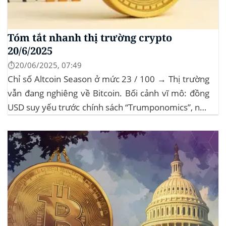
Tóm tắt nhanh thị trường crypto
20/6/2025
⏱️20/06/2025, 07:49
Chỉ số Altcoin Season ở mức 23 / 100 → Thị trường
vẫn đang nghiêng về Bitcoin. Bối cảnh vĩ mô: đồng
USD suy yếu trước chính sách “Trumponomics”, nhà
đầu tư tìm đến vàng và crypto như “nơi trú ẩn” mới.
Sự kiện Chi tiết Hack 100 triệu USD...