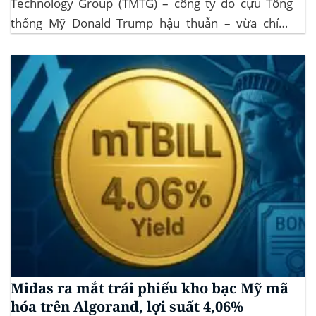
Technology Group (TMTG) – công ty do cựu Tổng
thống Mỹ Donald Trump hậu thuẫn – vừa chính
thức đệ trình hồ sơ lên Ủy ban Chứng khoán và Giao
dịch Mỹ (SEC) để xin phê duyệt quỹ ETF Bitcoin...
Midas ra mắt trái phiếu kho bạc Mỹ mã
hóa trên Algorand, lợi suất 4,06%