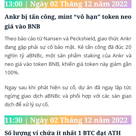
13:00 | Ngày 02 Tháng 12 năm 2022
Ankr bị tấn công, mint “vô hạn” token neo
giá vào BNB
Theo báo cáo từ Nansen và Peckshield, giao thức Ankr
đang gặp phải sự cố bảo mật. Kẻ tấn công đã đúc 20
nghìn tỷ aBNBc, một sản phẩm staking của Ankr và
neo giá vào token BNB, khiến giá token này giảm gần
100%.
Ngay sau khi phát hiện sự cố, dự án đã ngay lập tức
ngừng giao dịch aBNBc và phối hợp với các sàn giao
dịch để xử lý sự cố.
11:30 | Ngày 02 Tháng 12 năm 2022
Số lượng ví chứa ít nhất 1 BTC đạt ATH