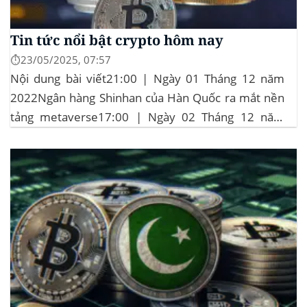
Tin tức nổi bật crypto hôm nay
⏱️23/05/2025, 07:57
Nội dung bài viết21:00 | Ngày 01 Tháng 12 năm
2022Ngân hàng Shinhan của Hàn Quốc ra mắt nền
tảng metaverse17:00 | Ngày 02 Tháng 12 năm
2022Fantom đề xuất giảm 75% tỷ lệ đốt FTM15:00
| Ngày 02 Tháng 12 năm 2022Trader Joe mở rộng
sang Arbitrum13:00 | Ngày 02 Tháng 12 năm...