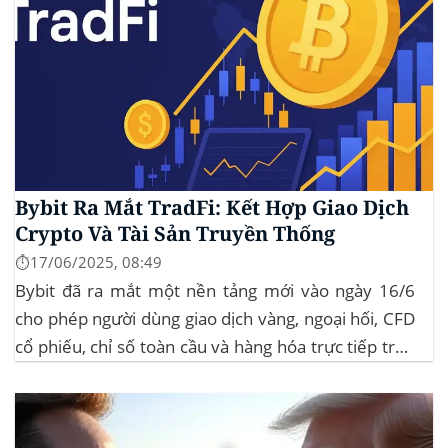
Bybit Ra Mắt TradFi: Kết Hợp Giao Dịch
Crypto Và Tài Sản Truyền Thống
⏱️17/06/2025, 08:49
Bybit đã ra mắt một nền tảng mới vào ngày 16/6
cho phép người dùng giao dịch vàng, ngoại hối, CFD
cổ phiếu, chỉ số toàn cầu và hàng hóa trực tiếp trên
ứng dụng của mình – đây là lần đầu tiên một sàn
giao dịch tiền mã hóa...