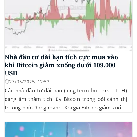
Nhà đầu tư dài hạn tích cực mua vào
khi Bitcoin giảm xuống dưới 109.000
USD
⏱️27/05/2025, 12:53
Các nhà đầu tư dài hạn (long-term holders – LTH)
đang âm thầm tích lũy Bitcoin trong bối cảnh thị
trường biến động mạnh. Khi giá Bitcoin giảm xuống
dưới 109.000 USD, hai đợt thanh lý lớn đã xảy ra,
khiến hơn 185 triệu USD vị thế mua bị xóa...