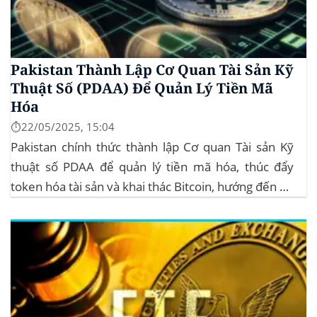
Pakistan Thành Lập Cơ Quan Tài Sản Kỹ
Thuật Số (PDAA) Để Quản Lý Tiền Mã
Hóa
⏱️22/05/2025, 15:04
Pakistan chính thức thành lập Cơ quan Tài sản Kỹ
thuật số PDAA để quản lý tiền mã hóa, thúc đẩy
token hóa tài sản và khai thác Bitcoin, hướng đến hệ
sinh thái crypto bền vững. Nội dung bài viết21:00
| Ngày 01 Tháng 12 năm 2022Ngân hàng Shinhan
của...