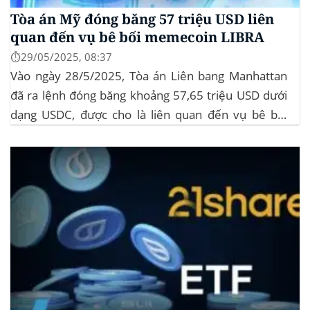
Tòa án Mỹ đóng băng 57 triệu USD liên
quan đến vụ bê bối memecoin LIBRA
⏱️29/05/2025, 08:37
Vào ngày 28/5/2025, Tòa án Liên bang Manhattan
đã ra lệnh đóng băng khoảng 57,65 triệu USD dưới
dạng USDC, được cho là liên quan đến vụ bê bối
memecoin LIBRA. Đây là một phần trong vụ kiện
tập thể do Burwick Law đại diện, cáo buộc các công
ty...