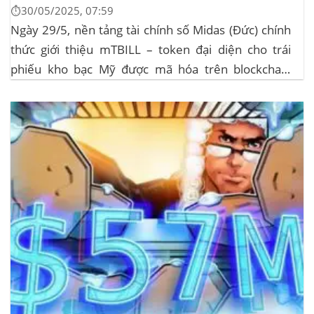
⏱️30/05/2025, 07:59
Ngày 29/5, nền tảng tài chính số Midas (Đức) chính
thức giới thiệu mTBILL – token đại diện cho trái
phiếu kho bạc Mỹ được mã hóa trên blockchain
Algorand, mang lại lợi suất ròng 4,06%/năm mà
không yêu cầu mức đầu tư tối thiểu. mTBILL được
bảo chứng bằng...