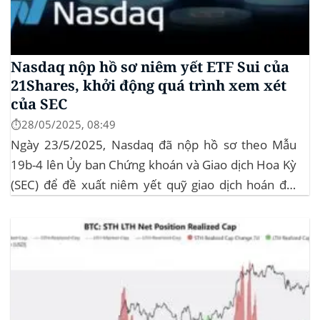
Nasdaq nộp hồ sơ niêm yết ETF Sui của
21Shares, khởi động quá trình xem xét
của SEC
⏱️28/05/2025, 08:49
Ngày 23/5/2025, Nasdaq đã nộp hồ sơ theo Mẫu
19b-4 lên Ủy ban Chứng khoán và Giao dịch Hoa Kỳ
(SEC) để đề xuất niêm yết quỹ giao dịch hoán đổi
(ETF) Sui của 21Shares. Động thái này khởi động quá
trình xem xét chính thức của SEC đối với...