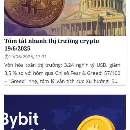
Tóm tắt nhanh thị trường crypto
19/6/2025
⏱️19/06/2025, 13:31
Vốn hóa toàn thị trường: 3,24 nghìn tỷ USD, giảm
3,5 % so với hôm qua Chỉ số Fear & Greed: 57/100
– “Greed” nhẹ, tâm lý vẫn tích cực Xu hướng: BTC
giữ vững 104 k USD sẽ củng cố đà đi ngang-tích lũy,
tạo bàn đạp cho altcoin...