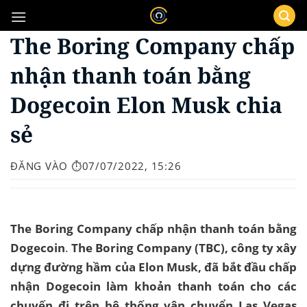
Bỏ
qua
The Boring Company chấp
nội
dung
nhận thanh toán bằng
Dogecoin Elon Musk chia
sẻ
ĐĂNG VÀO
⏱️07/07/2022, 15:26
The Boring Company chấp nhận thanh toán bằng
Dogecoin
.
The Boring Company (TBC), công ty xây
dựng đường hầm của Elon Musk, đã bắt đầu chấp
nhận Dogecoin làm khoản thanh toán cho các
chuyến đi trên hệ thống vận chuyển Las Vegas