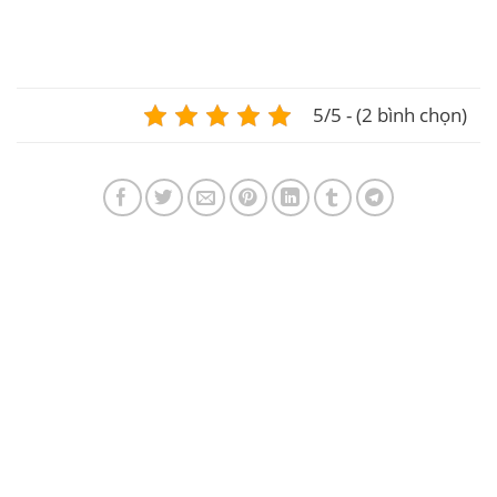
ghi nhận sự tăng trưởng. – Altcoin cũng đang gặp
phải sự suy giảm vào vào hôm...
5/5 - (2 bình chọn)