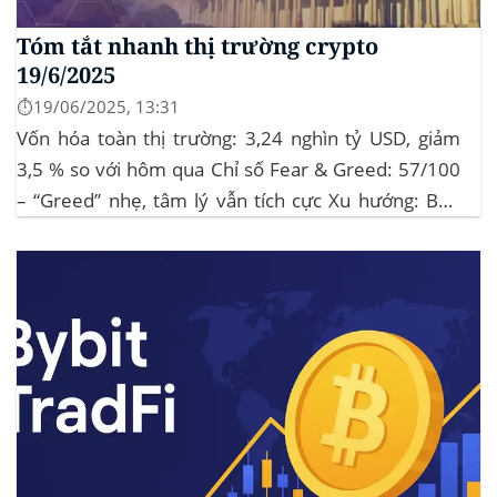
Tóm tắt nhanh thị trường crypto
19/6/2025
⏱️19/06/2025, 13:31
Vốn hóa toàn thị trường: 3,24 nghìn tỷ USD, giảm
3,5 % so với hôm qua Chỉ số Fear & Greed: 57/100
– “Greed” nhẹ, tâm lý vẫn tích cực Xu hướng: BTC
giữ vững 104 k USD sẽ củng cố đà đi ngang-tích lũy,
tạo bàn đạp cho altcoin...