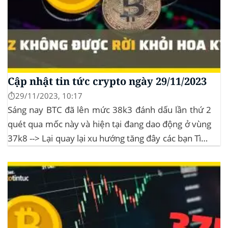
Cập nhật tin tức crypto ngày 29/11/2023
⏱️29/11/2023, 10:17
Sáng nay BTC đã lên mức 38k3 đánh dấu lần thứ 2
quét qua mốc này và hiện tại đang dao động ở vùng
37k8 --> Lại quay lại xu hướng tăng đây các bạn Tình
hình thị trường Lịch sử Bitcoin Halving Khi việc giảm
một nửa Bitcoin làm...