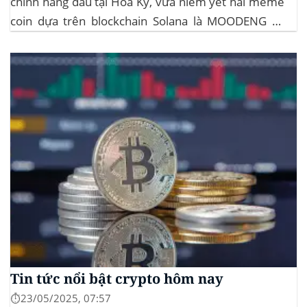
chính hàng đầu tại Hoa Kỳ, vừa niêm yết hai meme
coin dựa trên blockchain Solana là MOODENG và
MEW. Thông tin này đã kích hoạt đợt tăng giá mạnh
mẽ cho cả hai đồng tiền số, với mức tăng hơn...
Tin tức nổi bật crypto hôm nay
⏱️23/05/2025, 07:57