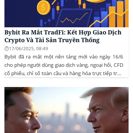
Bybit Ra Mắt TradFi: Kết Hợp Giao Dịch
Crypto Và Tài Sản Truyền Thống
⏱️17/06/2025, 08:49
Bybit đã ra mắt một nền tảng mới vào ngày 16/6
cho phép người dùng giao dịch vàng, ngoại hối, CFD
cổ phiếu, chỉ số toàn cầu và hàng hóa trực tiếp trên
ứng dụng của mình – đây là lần đầu tiên một sàn
giao dịch tiền mã hóa...