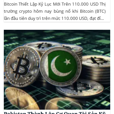
Bitcoin Thiết Lập Kỷ Lục Mới Trên 110.000 USD Thị
trường crypto hôm nay bùng nổ khi Bitcoin (BTC)
lần đầu tiên duy trì trên mức 110.000 USD, đạt đỉnh
gần 112.000 USD, tăng hơn 3% trong 24 giờ. Đây là
mức giá cao nhất từ trước đến nay của...
Pakistan Thành Lập Cơ Quan Tài Sản Kỹ