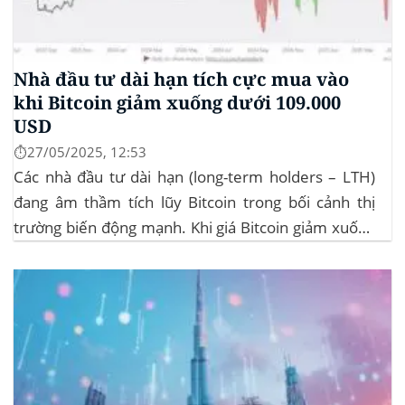
Nhà đầu tư dài hạn tích cực mua vào
khi Bitcoin giảm xuống dưới 109.000
USD
⏱️27/05/2025, 12:53
Các nhà đầu tư dài hạn (long-term holders – LTH)
đang âm thầm tích lũy Bitcoin trong bối cảnh thị
trường biến động mạnh. Khi giá Bitcoin giảm xuống
dưới 109.000 USD, hai đợt thanh lý lớn đã xảy ra,
khiến hơn 185 triệu USD vị thế mua bị xóa...