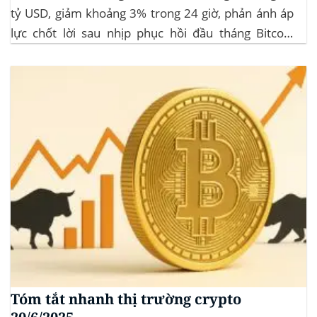
tỷ USD, giảm khoảng 3% trong 24 giờ, phản ánh áp
lực chốt lời sau nhịp phục hồi đầu tháng‍ Bitcoin
dominance: ở mức 63%, giữ vững vai trò dẫn dắt khi
altcoin điều chỉnh nhẹ. Tin tức nổi bật...
Tóm tắt nhanh thị trường crypto