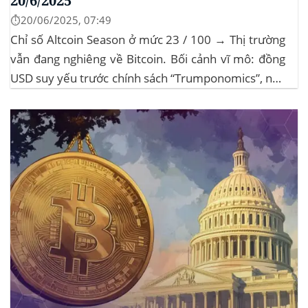
20/6/2025
⏱️20/06/2025, 07:49
Chỉ số Altcoin Season ở mức 23 / 100 → Thị trường
vẫn đang nghiêng về Bitcoin. Bối cảnh vĩ mô: đồng
USD suy yếu trước chính sách “Trumponomics”, nhà
đầu tư tìm đến vàng và crypto như “nơi trú ẩn” mới.
Sự kiện Chi tiết Hack 100 triệu USD...