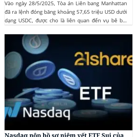
Vào ngày 28/5/2025, Tòa án Liên bang Manhattan
đã ra lệnh đóng băng khoảng 57,65 triệu USD dưới
dạng USDC, được cho là liên quan đến vụ bê bối
memecoin LIBRA. Đây là một phần trong vụ kiện
tập thể do Burwick Law đại diện, cáo buộc các công
ty...
Nasdaq nộp hồ sơ niêm yết ETF Sui của