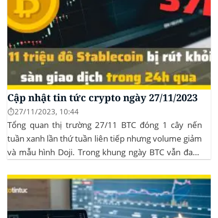
Cập nhật tin tức crypto ngày 27/11/2023
⏱️27/11/2023, 10:44
Tổng quan thị trường 27/11 BTC đóng 1 cây nến
tuần xanh lần thứ tuần liên tiếp nhưng volume giảm
và mẫu hình Doji. Trong khung ngày BTC vẫn đang
sideway trong vùng giá từ $35k đến $38k. Hơn 11
triệu đô Stablecoin bị rút khỏi các sàn giao dịch...