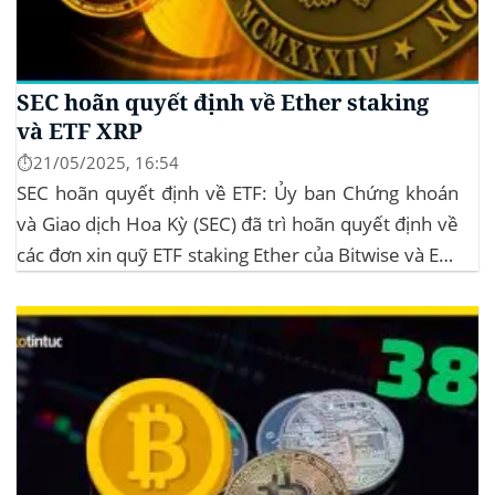
SEC hoãn quyết định về Ether staking
và ETF XRP
⏱️21/05/2025, 16:54
SEC hoãn quyết định về ETF: Ủy ban Chứng khoán
và Giao dịch Hoa Kỳ (SEC) đã trì hoãn quyết định về
các đơn xin quỹ ETF staking Ether của Bitwise và ETF
XRP của Grayscale, dự kiến kéo dài đến tháng
10/2025 để thu thập thêm ý kiến công...