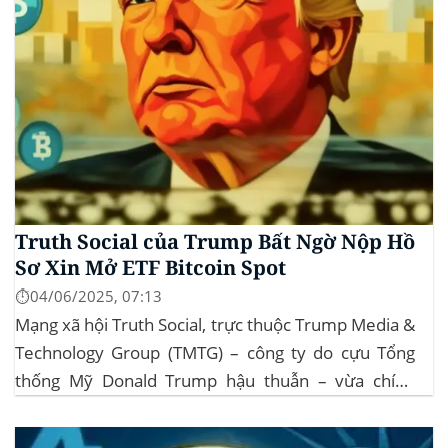
Truth Social của Trump Bất Ngờ Nộp Hồ
Sơ Xin Mở ETF Bitcoin Spot
⏱️04/06/2025, 07:13
Mạng xã hội Truth Social, trực thuộc Trump Media &
Technology Group (TMTG) – công ty do cựu Tổng
thống Mỹ Donald Trump hậu thuẫn – vừa chính
thức đệ trình hồ sơ lên Ủy ban Chứng khoán và Giao
dịch Mỹ (SEC) để xin phê duyệt quỹ ETF Bitcoin...