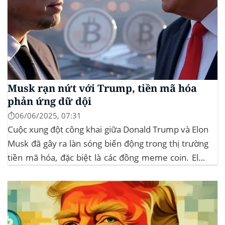
Musk rạn nứt với Trump, tiền mã hóa
phản ứng dữ dội
⏱️06/06/2025, 07:31
Cuộc xung đột công khai giữa Donald Trump và Elon
Musk đã gây ra làn sóng biến động trong thị trường
tiền mã hóa, đặc biệt là các đồng meme coin. Elon
Musk rời khỏi D.O.G.E. (Department of
Government Efficiency) và chỉ trích dự luật “Big
Beautiful Bill” của Trump,...