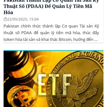
Thuật Số (PDAA) Để Quản Lý Tiền Mã
Hóa
⏱️22/05/2025, 15:04
Pakistan chính thức thành lập Cơ quan Tài sản Kỹ
thuật số PDAA để quản lý tiền mã hóa, thúc đẩy
token hóa tài sản và khai thác Bitcoin, hướng đến hệ
sinh thái crypto bền vững. Cơ quan Quản lý Tiền Mã
Hóa Mới tại Pakistan Chính phủ Pakistan...