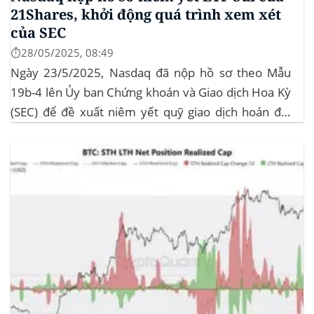
21Shares, khởi động quá trình xem xét
của SEC
⏱️28/05/2025, 08:49
Ngày 23/5/2025, Nasdaq đã nộp hồ sơ theo Mẫu
19b-4 lên Ủy ban Chứng khoán và Giao dịch Hoa Kỳ
(SEC) để đề xuất niêm yết quỹ giao dịch hoán đổi
(ETF) Sui của 21Shares. Động thái này khởi động quá
trình xem xét chính thức của SEC đối với...