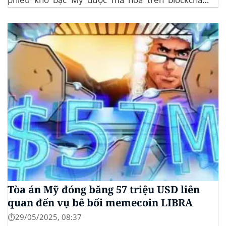
Algorand, mang lại lợi suất ròng 4,06%/năm mà
không yêu cầu mức đầu tư tối thiểu. mTBILL được
bảo chứng bằng...
Tòa án Mỹ đóng băng 57 triệu USD liên
quan đến vụ bê bối memecoin LIBRA
⏱️29/05/2025, 08:37