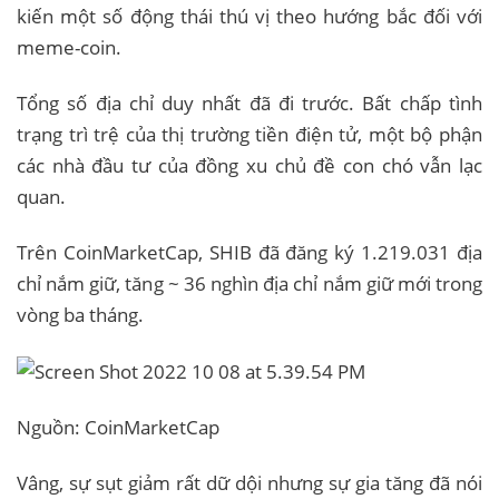
kiến ​​một số động thái thú vị theo hướng bắc đối với
meme-coin.
Tổng số địa chỉ duy nhất đã đi trước. Bất chấp tình
trạng trì trệ của thị trường tiền điện tử, một bộ phận
các nhà đầu tư của đồng xu chủ đề con chó vẫn lạc
quan.
Trên CoinMarketCap, SHIB đã đăng ký 1.219.031 địa
chỉ nắm giữ, tăng ~ 36 nghìn địa chỉ nắm giữ mới trong
vòng ba tháng.
Nguồn: CoinMarketCap
Vâng, sự sụt giảm rất dữ dội nhưng sự gia tăng đã nói