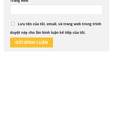
Trang web
Lưu tên của tôi, email, và trang web trong trình
duyệt này cho lần bình luận kế tiếp của tôi.