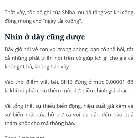
Thật vậy, tốc độ ghi của Shiba Inu đã tăng vọt khi cộng
đồng mong chờ “ngày tải xuống”.
Nhìn ở đây cũng được
Bây giờ nói về con voi trong phòng, bạn có thể hỏi, tất
cả những phát triển nói trên có giúp ích gì cho giá cả
không? Chà, không hẳn vậy.
Vào thời điểm viết bài, SHIB đứng ở mức 0,00001 đô
la khi nó phải chịu thêm một đợt điều chỉnh giá khác.
Về tổng thể, sự thiếu biến động, hiệu suất giá kém và
sự biến mất của hỗ trợ cá voi đã dẫn đến hậu quả
thảm khốc cho mã thông báo.