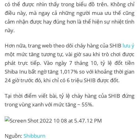
có thể được nhìn thấy trong biểu đồ trên. Không chỉ
điều này, mà ngay cả những người mua ưu thế cũng
cảm nhận được hay đúng hơn là thể hiện sự nhiệt tình
này.
Hơn nữa, trang web theo dõi cháy hàng của SHIB
lưu ý
một mức tăng tương tự, vài giờ sau khi trò chơi được
phát trực tiếp. Vào ngày 7 tháng 10, tỷ lệ đốt tiền
Shiba Inu bất ngờ tăng 1,017% so với khoảng thời gian
24 giờ trước đó, khi chỉ có 6 triệu SHIB được đốt.
Tại thời điểm viết bài, tỷ lệ cháy hàng của SHIB đứng
trong vùng xanh với mức tăng ~ 55%.
Nguồn:
Shibburn