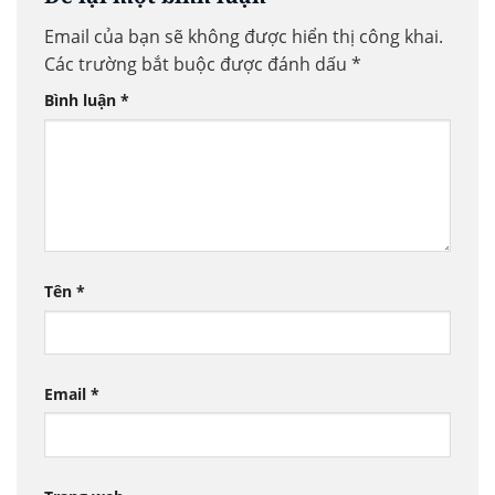
Email của bạn sẽ không được hiển thị công khai.
Các trường bắt buộc được đánh dấu
*
Bình luận
*
Tên
*
Email
*