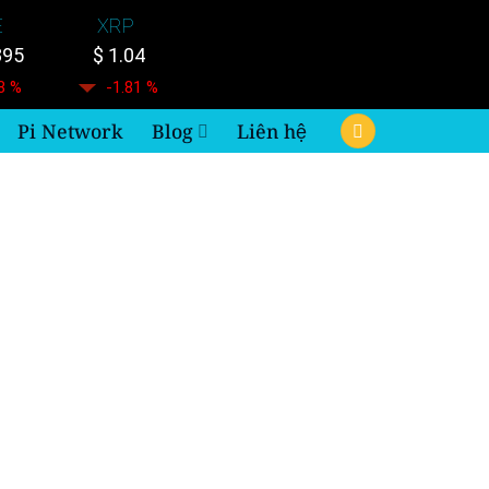
E
XRP
895
$ 1.04
8 %
-1.81 %
Pi Network
Blog
Liên hệ