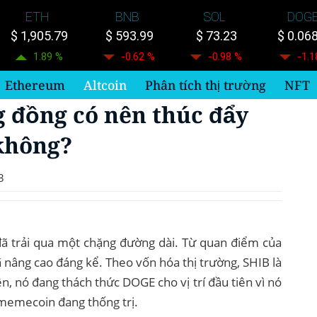
ETH
BNB
SOL
DOG
$ 1,905.79
$ 593.99
$ 73.23
$ 0.06
1.89 %
-0.62 %
-0.98 %
-1.1
Ethereum
Altcoin
Phân tích thị trường
NFT
g đồng có nên thúc đẩy
không?
3
ã trải qua một chặng đường dài. Từ quan điểm của
nâng cao đáng kể. Theo vốn hóa thị trường, SHIB là
, nó đang thách thức DOGE cho vị trí đầu tiên vì nó
 memecoin đang thống trị.