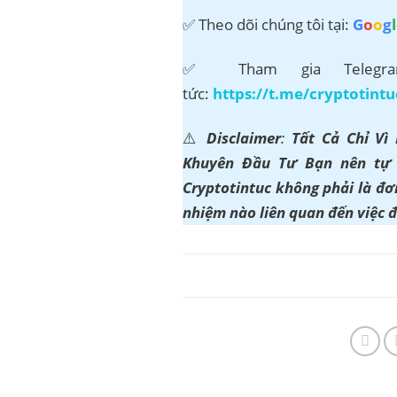
✅ Theo dõi chúng tôi tại:
G
o
o
g
l
✅ Tham gia Telegram
tức:
https://t.me/cryptotintu
⚠️
Disclaimer
:
Tất Cả Chỉ Vì
Khuyên Đầu Tư Bạn nên tự t
Cryptotintuc không phải là đơn
nhiệm nào liên quan đến việc 