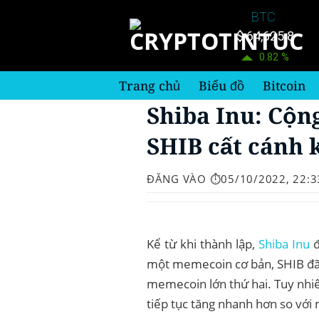
Bỏ
BTC
qua
$ 64,625.8
nội
0.82 %
dung
Trang chủ
Biểu đồ
Bitcoin
Shiba Inu: Cộn
SHIB cất cánh 
ĐĂNG VÀO
⏱️05/10/2022, 22:3
Kể từ khi thành lập,
Shiba Inu
đ
một memecoin cơ bản, SHIB đã 
memecoin lớn thứ hai. Tuy nhiên
tiếp tục tăng nhanh hơn so với