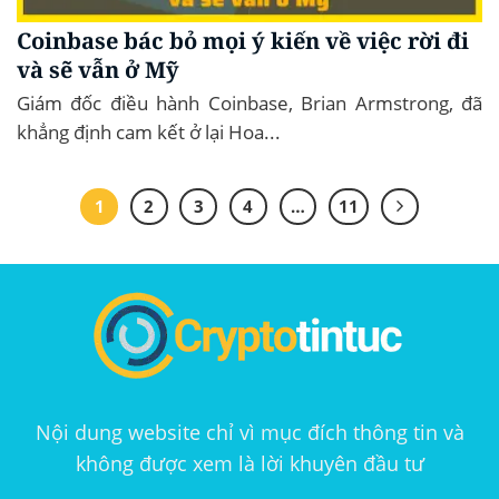
Coinbase bác bỏ mọi ý kiến về việc rời đi
và sẽ vẫn ở Mỹ
Giám đốc điều hành Coinbase, Brian Armstrong, đã
khẳng định cam kết ở lại Hoa...
1
2
3
4
…
11
Nội dung website chỉ vì mục đích thông tin và
không được xem là lời khuyên đầu tư