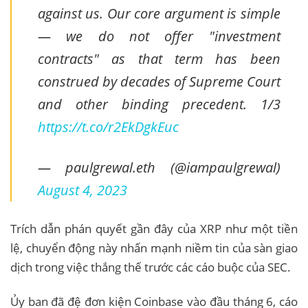
against us. Our core argument is simple
— we do not offer "investment
contracts" as that term has been
construed by decades of Supreme Court
and other binding precedent. 1/3
https://t.co/r2EkDgkEuc
— paulgrewal.eth (@iampaulgrewal)
August 4, 2023
Trích dẫn phán quyết gần đây của XRP như một tiền
lệ, chuyển động này nhấn mạnh niềm tin của sàn giao
dịch trong việc thắng thế trước các cáo buộc của SEC.
Ủy ban đã đệ đơn kiện Coinbase vào đầu tháng 6, cáo