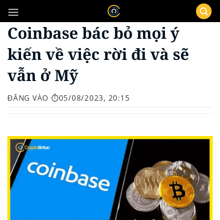
Bỏ
qua
Coinbase bác bỏ mọi ý
nội
dung
kiến về việc rời đi và sẽ
vẫn ở Mỹ
ĐĂNG VÀO
⏱️05/08/2023, 20:15