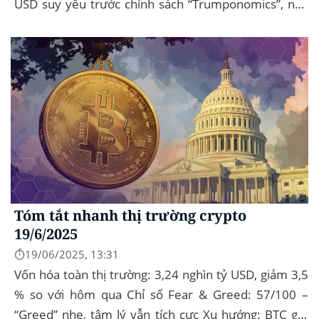
USD suy yếu trước chính sách “Trumponomics”, nhà
đầu tư tìm đến vàng và crypto như “nơi...
Tóm tắt nhanh thị trường crypto
19/6/2025
⏱️19/06/2025, 13:31
Vốn hóa toàn thị trường: 3,24 nghìn tỷ USD, giảm 3,5
% so với hôm qua Chỉ số Fear & Greed: 57/100 –
“Greed” nhẹ, tâm lý vẫn tích cực Xu hướng: BTC giữ