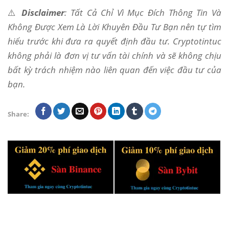
⚠️
Disclaimer
: Tất Cả Chỉ Vì Mục Đích Thông Tin Và
Không Được Xem Là Lời Khuyên Đầu Tư Bạn nên tự tìm
hiểu trước khi đưa ra quyết định đầu tư. Cryptotintuc
không phải là đơn vị tư vấn tài chính và sẽ không chịu
bất kỳ trách nhiệm nào liên quan đến việc đầu tư của
bạn.
Share: