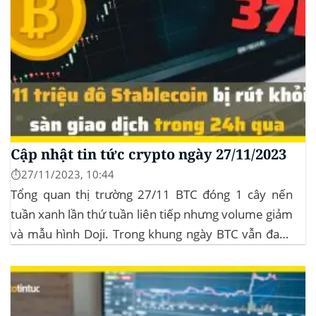
Cập nhật tin tức crypto ngày 27/11/2023
⏱️27/11/2023, 10:44
Tổng quan thị trường 27/11 BTC đóng 1 cây nến
tuần xanh lần thứ tuần liên tiếp nhưng volume giảm
và mẫu hình Doji. Trong khung ngày BTC vẫn đang
sideway trong vùng giá từ $35k đến $38k. Hơn 11
triệu đô Stablecoin bị rút khỏi các sàn giao dịch...