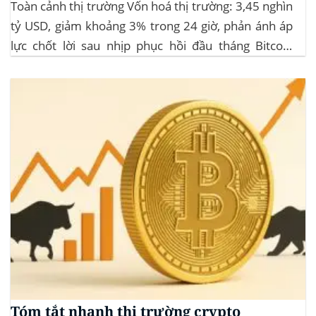
Toàn cảnh thị trường Vốn hoá thị trường: 3,45 nghìn
tỷ USD, giảm khoảng 3% trong 24 giờ, phản ánh áp
lực chốt lời sau nhịp phục hồi đầu tháng‍ Bitcoin
dominance: ở mức 63%, giữ vững vai trò dẫn dắt khi
altcoin điều chỉnh nhẹ. Tin tức nổi bật...
Tóm tắt nhanh thị trường crypto