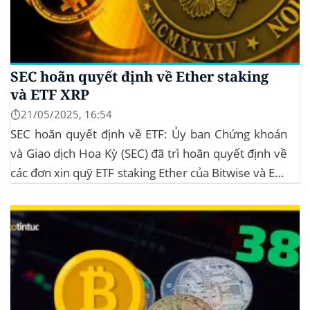
SEC hoãn quyết định về Ether staking
và ETF XRP
⏱️21/05/2025, 16:54
SEC hoãn quyết định về ETF: Ủy ban Chứng khoán
và Giao dịch Hoa Kỳ (SEC) đã trì hoãn quyết định về
các đơn xin quỹ ETF staking Ether của Bitwise và ETF
XRP của Grayscale, dự kiến kéo dài đến tháng
10/2025 để thu thập thêm ý kiến công...