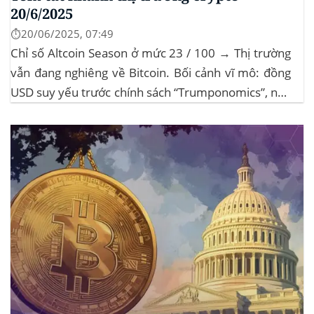
20/6/2025
⏱️20/06/2025, 07:49
Chỉ số Altcoin Season ở mức 23 / 100 → Thị trường
vẫn đang nghiêng về Bitcoin. Bối cảnh vĩ mô: đồng
USD suy yếu trước chính sách “Trumponomics”, nhà
đầu tư tìm đến vàng và crypto như “nơi trú ẩn” mới.
Sự kiện Chi tiết Hack 100 triệu USD...