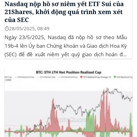
Nasdaq nộp hồ sơ niêm yết ETF Sui của
21Shares, khởi động quá trình xem xét
của SEC
⏱️28/05/2025, 08:49
Ngày 23/5/2025, Nasdaq đã nộp hồ sơ theo Mẫu
19b-4 lên Ủy ban Chứng khoán và Giao dịch Hoa Kỳ
(SEC) để đề xuất niêm yết quỹ giao dịch hoán đổi
(ETF) Sui của 21Shares. Động thái này khởi động quá
trình xem xét chính thức của SEC đối với...