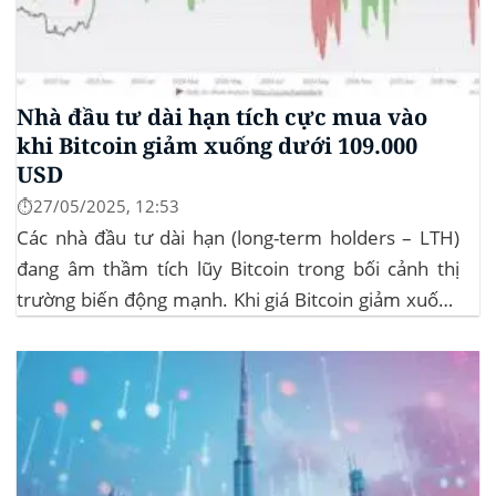
Nhà đầu tư dài hạn tích cực mua vào
khi Bitcoin giảm xuống dưới 109.000
USD
⏱️27/05/2025, 12:53
Các nhà đầu tư dài hạn (long-term holders – LTH)
đang âm thầm tích lũy Bitcoin trong bối cảnh thị
trường biến động mạnh. Khi giá Bitcoin giảm xuống
dưới 109.000 USD, hai đợt thanh lý lớn đã xảy ra,
khiến hơn 185 triệu USD vị thế mua bị xóa...