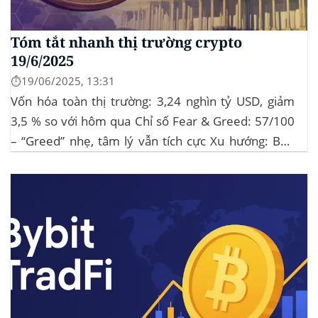
Tóm tắt nhanh thị trường crypto
19/6/2025
⏱️19/06/2025, 13:31
Vốn hóa toàn thị trường: 3,24 nghìn tỷ USD, giảm
3,5 % so với hôm qua Chỉ số Fear & Greed: 57/100
– “Greed” nhẹ, tâm lý vẫn tích cực Xu hướng: BTC
giữ vững 104 k USD sẽ củng cố đà đi ngang-tích lũy,
tạo bàn đạp cho altcoin...