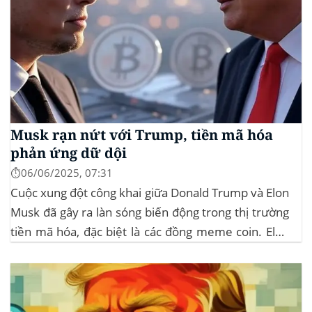
Musk rạn nứt với Trump, tiền mã hóa
phản ứng dữ dội
⏱️06/06/2025, 07:31
Cuộc xung đột công khai giữa Donald Trump và Elon
Musk đã gây ra làn sóng biến động trong thị trường
tiền mã hóa, đặc biệt là các đồng meme coin. Elon
Musk rời khỏi D.O.G.E. (Department of
Government Efficiency) và chỉ trích dự luật “Big
Beautiful Bill” của Trump,...