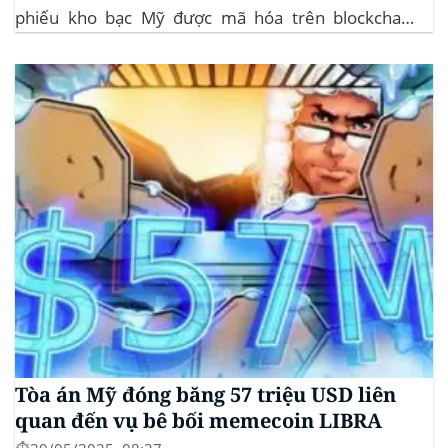
phiếu kho bạc Mỹ được mã hóa trên blockchain
Algorand, mang lại lợi suất ròng 4,06%/năm mà
không yêu cầu mức đầu tư tối thiểu. mTBILL được
bảo chứng bằng...
Tòa án Mỹ đóng băng 57 triệu USD liên
quan đến vụ bê bối memecoin LIBRA