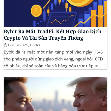
Bybit Ra Mắt TradFi: Kết Hợp Giao Dịch
Crypto Và Tài Sản Truyền Thống
⏱️17/06/2025, 08:49
Bybit đã ra mắt một nền tảng mới vào ngày 16/6
cho phép người dùng giao dịch vàng, ngoại hối, CFD
cổ phiếu, chỉ số toàn cầu và hàng hóa trực tiếp trên
ứng dụng của mình – đây là lần đầu tiên một sàn
giao dịch tiền mã hóa...