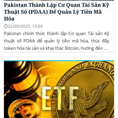
Pakistan Thành Lập Cơ Quan Tài Sản Kỹ
Thuật Số (PDAA) Để Quản Lý Tiền Mã
Hóa
⏱️22/05/2025, 15:04
Pakistan chính thức thành lập Cơ quan Tài sản Kỹ
thuật số PDAA để quản lý tiền mã hóa, thúc đẩy
token hóa tài sản và khai thác Bitcoin, hướng đến hệ
sinh thái crypto bền vững. Cơ quan Quản lý Tiền Mã
Hóa Mới tại Pakistan Chính phủ Pakistan...