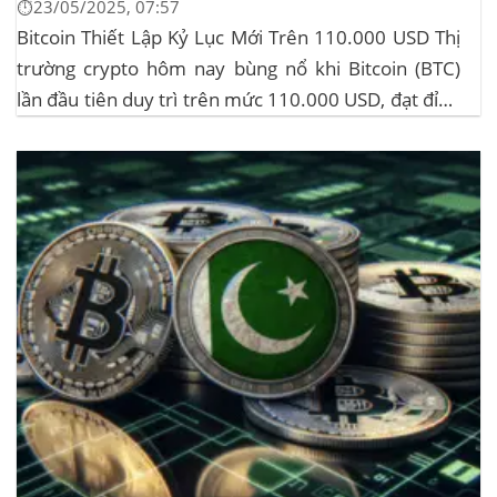
⏱️23/05/2025, 07:57
Bitcoin Thiết Lập Kỷ Lục Mới Trên 110.000 USD Thị
trường crypto hôm nay bùng nổ khi Bitcoin (BTC)
lần đầu tiên duy trì trên mức 110.000 USD, đạt đỉnh
gần 112.000 USD, tăng hơn 3% trong 24 giờ. Đây là
mức giá cao nhất từ trước đến nay của...