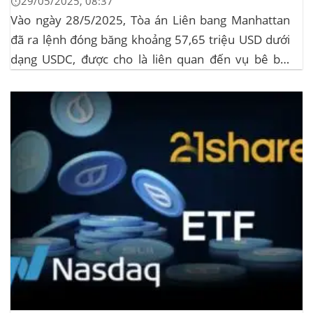
⏱️29/05/2025, 08:37
Vào ngày 28/5/2025, Tòa án Liên bang Manhattan
đã ra lệnh đóng băng khoảng 57,65 triệu USD dưới
dạng USDC, được cho là liên quan đến vụ bê bối
memecoin LIBRA. Đây là một phần trong vụ kiện
tập thể do Burwick Law đại diện, cáo buộc các công
ty...