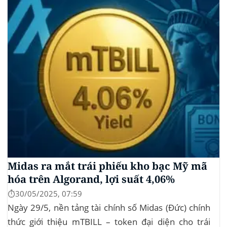
dịch Mỹ (SEC) để xin phê duyệt quỹ ETF Bitcoin...
Midas ra mắt trái phiếu kho bạc Mỹ mã
hóa trên Algorand, lợi suất 4,06%
⏱️30/05/2025, 07:59
Ngày 29/5, nền tảng tài chính số Midas (Đức) chính
thức giới thiệu mTBILL – token đại diện cho trái