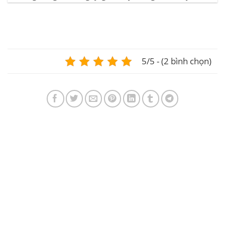
ghi nhận sự tăng trưởng. – Altcoin cũng đang gặp
phải sự suy giảm vào vào hôm...
5/5 - (2 bình chọn)