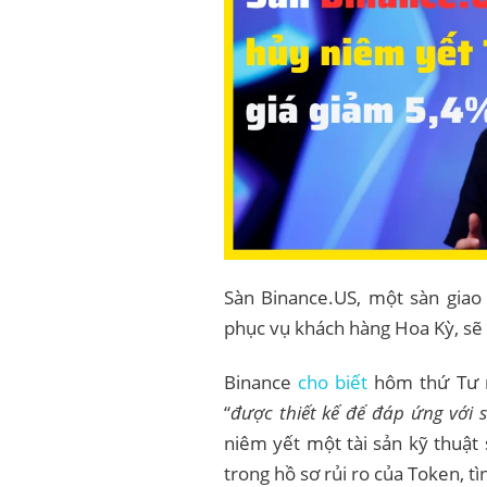
Sàn Binance.US, một sàn giao 
phục vụ khách hàng Hoa Kỳ, sẽ 
Binance
cho biết
hôm thứ Tư rằ
“
được thiết kế để đáp ứng với 
niêm yết một tài sản kỹ thuật
trong hồ sơ rủi ro của Token, tì