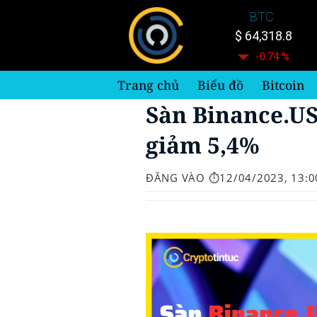
Bỏ
BTC
qua
$ 64,318.8
nội
-0.74 %
dung
Trang chủ
Biểu đồ
Bitcoin
Sàn Binance.US
giảm 5,4%
ĐĂNG VÀO
⏱️12/04/2023, 13:0