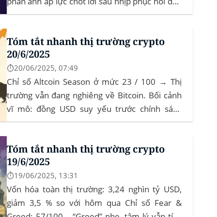
phản ánh áp lực chốt lời sau nhịp phục hồi đầu
tháng‍ Bitcoin dominance: ở mức 63%, giữ
vững vai trò dẫn dắt khi altcoin điều chỉnh nhẹ.
Tóm tắt nhanh thị trường crypto
Tin tức nổi bật...
20/6/2025
⏱️20/06/2025, 07:49
Chỉ số Altcoin Season ở mức 23 / 100 → Thị
trường vẫn đang nghiêng về Bitcoin. Bối cảnh
vĩ mô: đồng USD suy yếu trước chính sách
“Trumponomics”, nhà đầu tư tìm đến vàng và
crypto như “nơi trú ẩn” mới. Sự kiện Chi tiết
Tóm tắt nhanh thị trường crypto
Hack 100 triệu USD...
19/6/2025
⏱️19/06/2025, 13:31
Vốn hóa toàn thị trường: 3,24 nghìn tỷ USD,
giảm 3,5 % so với hôm qua Chỉ số Fear &
Greed: 57/100 – “Greed” nhẹ, tâm lý vẫn tích