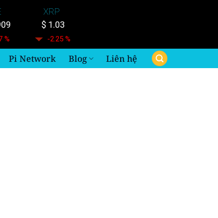
E
XRP
909
$ 1.03
7 %
-2.25 %
Pi Network
Blog
Liên hệ