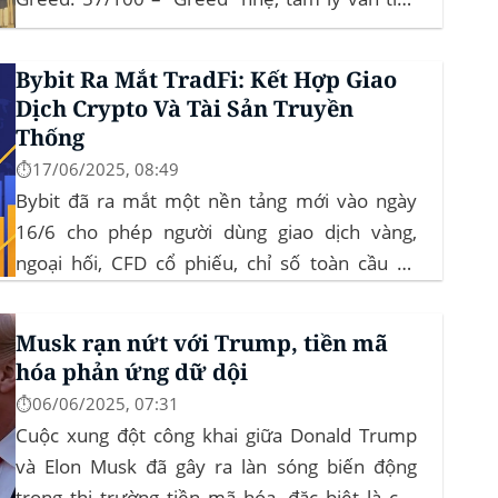
cực Xu hướng: BTC giữ vững 104 k USD sẽ
củng cố đà đi ngang-tích lũy, tạo bàn đạp cho
Bybit Ra Mắt TradFi: Kết Hợp Giao
altcoin...
Dịch Crypto Và Tài Sản Truyền
Thống
⏱️17/06/2025, 08:49
Bybit đã ra mắt một nền tảng mới vào ngày
16/6 cho phép người dùng giao dịch vàng,
ngoại hối, CFD cổ phiếu, chỉ số toàn cầu và
hàng hóa trực tiếp trên ứng dụng của mình –
đây là lần đầu tiên một sàn giao dịch tiền mã
Musk rạn nứt với Trump, tiền mã
hóa...
hóa phản ứng dữ dội
⏱️06/06/2025, 07:31
Cuộc xung đột công khai giữa Donald Trump
và Elon Musk đã gây ra làn sóng biến động
trong thị trường tiền mã hóa, đặc biệt là các