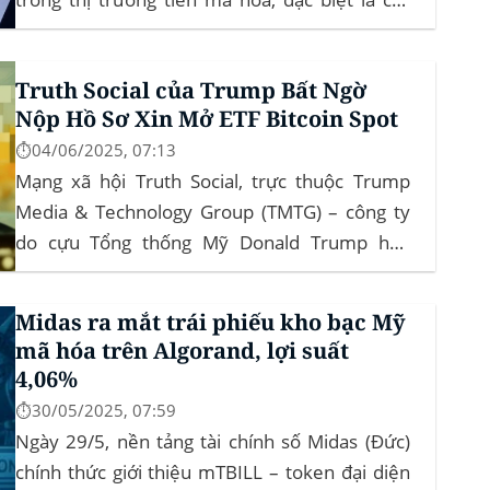
đồng meme coin. Elon Musk rời khỏi D.O.G.E.
(Department of Government Efficiency) và chỉ
Truth Social của Trump Bất Ngờ
trích dự luật “Big Beautiful Bill” của Trump,...
Nộp Hồ Sơ Xin Mở ETF Bitcoin Spot
⏱️04/06/2025, 07:13
Mạng xã hội Truth Social, trực thuộc Trump
Media & Technology Group (TMTG) – công ty
do cựu Tổng thống Mỹ Donald Trump hậu
thuẫn – vừa chính thức đệ trình hồ sơ lên Ủy
ban Chứng khoán và Giao dịch Mỹ (SEC) để xin
Midas ra mắt trái phiếu kho bạc Mỹ
phê duyệt quỹ ETF Bitcoin...
mã hóa trên Algorand, lợi suất
4,06%
⏱️30/05/2025, 07:59
Ngày 29/5, nền tảng tài chính số Midas (Đức)
chính thức giới thiệu mTBILL – token đại diện