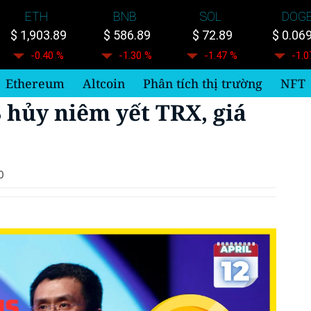
ETH
BNB
SOL
DOG
$ 1,903.89
$ 586.89
$ 72.89
$ 0.06
-0.40 %
-1.30 %
-1.47 %
-1.0
Ethereum
Altcoin
Phân tích thị trường
NFT
 hủy niêm yết TRX, giá
0