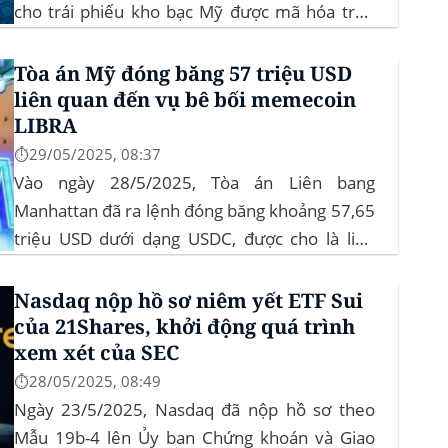
cho trái phiếu kho bạc Mỹ được mã hóa trên
blockchain Algorand, mang lại lợi suất ròng
4,06%/năm mà không yêu cầu mức đầu tư tối
Tòa án Mỹ đóng băng 57 triệu USD
thiểu. mTBILL được bảo chứng bằng...
liên quan đến vụ bê bối memecoin
LIBRA
⏱️29/05/2025, 08:37
Vào ngày 28/5/2025, Tòa án Liên bang
Manhattan đã ra lệnh đóng băng khoảng 57,65
triệu USD dưới dạng USDC, được cho là liên
quan đến vụ bê bối memecoin LIBRA. Đây là
một phần trong vụ kiện tập thể do Burwick
Nasdaq nộp hồ sơ niêm yết ETF Sui
Law đại diện, cáo buộc các công ty...
của 21Shares, khởi động quá trình
xem xét của SEC
⏱️28/05/2025, 08:49
Ngày 23/5/2025, Nasdaq đã nộp hồ sơ theo
Mẫu 19b-4 lên Ủy ban Chứng khoán và Giao